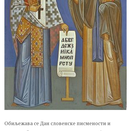
Обиљежава се Дан словенске писмености и