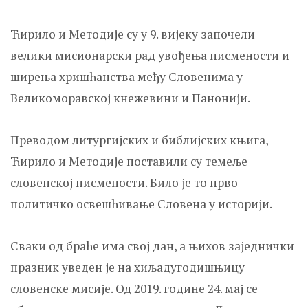
Ћирило и Методије су у 9. вијеку започели
велики мисионарски рад увођења писмености и
ширења хришћанства међу Словенима у
Великоморавској кнежевини и Панонији.
Преводом литургијских и библијских књига,
Ћирило и Методије поставили су темеље
словенској писмености. Било је то прво
политичко освешћивање Словена у историји.
Сваки од браће има свој дан, а њихов заједнички
празник уведен је на хиљадугодишњицу
словенске мисије. Од 2019. године 24. мај се