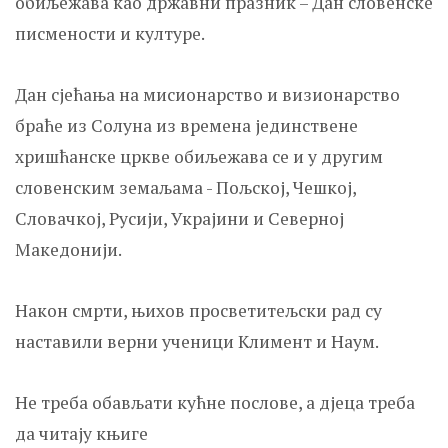
обиљежава као државни празник – Дан словенске
писмености и културе.
Дан сјећања на мисионарство и визионарство
браће из Солуна из времена јединствене
хришћанске цркве обиљежава се и у другим
словенским земаљама - Пољској, Чешкој,
Словачкој, Русији, Украјини и Северној
Македонији.
Након смрти, њихов просветитељски рад су
наставили верни ученици Климент и Наум.
Не треба обављати кућне послове, а дјеца треба
да читају књиге