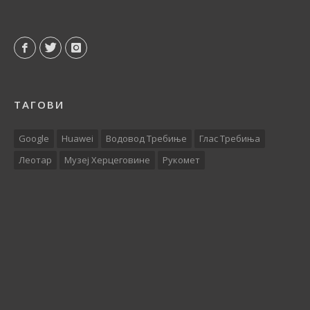
ТАГОВИ
Google
Huawei
Водовод Требиње
Глас Требиња
Леотар
Музеј Херцеговине
Рукомет