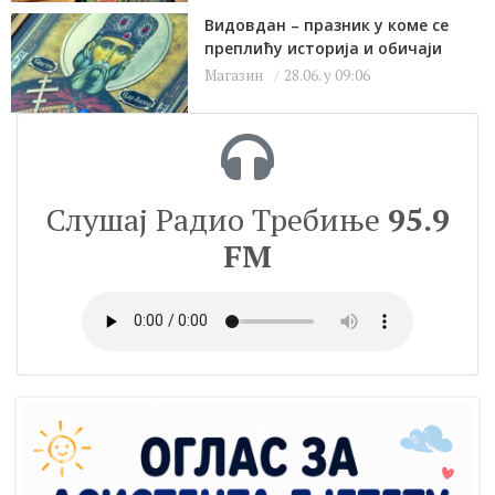
Видовдан – празник у коме се
преплићу историја и обичаји
Магазин
28.06. у 09:06
Слушај Радио Требиње
95.9
FM