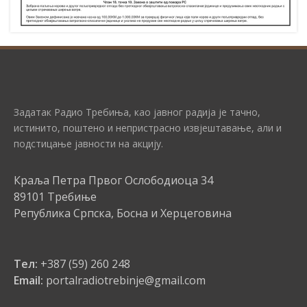
Задатак Радио Требиња, као јавног радија је тачно,
истинито, поштено и непристрасно извјештавање, али и
подстицање јавности на акцију.
Краља Петра Првог Ослободиоца 34
89101 Требиње
Република Српска, Босна и Херцеговина
Тел:
+387 (59) 260 248
Email:
portalradiotrebinje@gmail.com