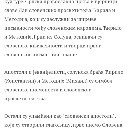
културе. Српска православна црква и вјерници
славе Дан словенских просветитеља Ћирила и
Методија, који су заслужни за ширење
писмености међу словенским народима. Ћирило
и Методије, Грци из Солуна, оснивачи су
словенске књижевности и творци првог
словенског писма – глагољице.
Апостоли и јеванђелисти, солунска браћа Ћирило
(Константин) и Методије (Михаил) су симбол
словенске писмености и словенског
просветитељства.
Остали су упамћени као "словенски апостоли",
који су створили глагољицу, прво писмо Словена.