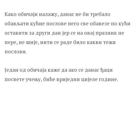
Како обичаји налажу, данас не би требало
обављати кућне послове него све обавезе по кући
оставити за други дан јер се на овај празник не
пере, не шије, нити се раде било какви тежи
послови.
Један од обичаја каже да ако се данас ђаци
посвете учењу, биће вриједни цијеле године.