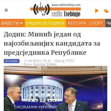
ВИЈЕСТИ
НАШИХ 50 ГОДИНА
КУЛТУРА
СПОРТ
Ч
Додик: Минић један од
најозбиљнијих кандидата за
предсједника Републике
11.06.2026. у 22:41
Извор: РТРС
РС И БИХ
Фото: Borislav Zdrinja