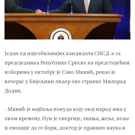
Један од најозбиљнијих кандидата СНСД-а за
предсједника Републике Српске на предстојећим
изборима у октобру је Саво Минић, рекао је
вечерас у Бијељини лидер ове странке Милорад
Додик.
- Минић је најбоља понуда коју овај народ има у
овом времену. Пун је енергије, знања, жеље, воље
и емоције да се бори, доктор је правних наука и