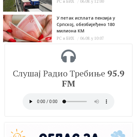
РС и БИХ
06.08. у 12:00
У петак исплата пензија у
Српској, обезбијеђено 180
милиона КМ
РС и БИХ
06.08. у 10:07
Слушај Радио Требиње
95.9
FM