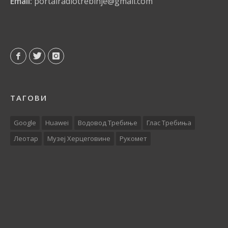
Email:
portalradiotrebinje@gmail.com
ТАГОВИ
Google
Huawei
Водовод Требиње
Глас Требиња
Леотар
Музеј Херцеговине
Рукомет