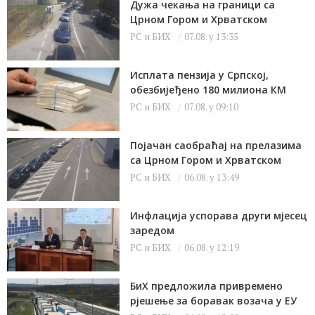
Дужа чекања на граници са
Црном Гором и Хрватском
РС и БИХ
07.08. у 13:35
Исплата пензија у Српској,
обезбијеђено 180 милиона КМ
РС и БИХ
07.08. у 09:10
Појачан саобраћај на прелазима
са Црном Гором и Хрватском
РС и БИХ
06.08. у 13:49
Инфлација успорава други мјесец
заредом
РС и БИХ
06.08. у 12:19
БиХ предложила привремено
рјешење за боравак возача у ЕУ