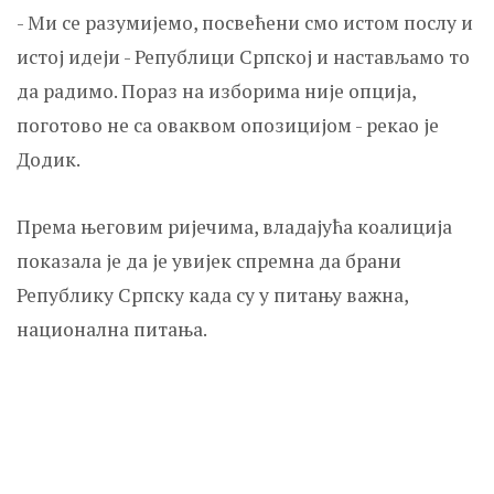
- Ми се разумијемо, посвећени смо истом послу и
истој идеји - Републици Српској и настављамо то
да радимо. Пораз на изборима није опција,
поготово не са оваквом опозицијом - рекао је
Додик.
Према његовим ријечима, владајућа коалиција
показала је да је увијек спремна да брани
Републику Српску када су у питању важна,
национална питања.