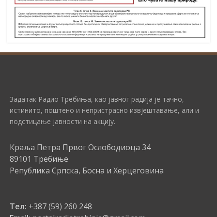
Задатак Радио Требиња, као јавног радија је тачно,
истинито, поштено и непристрасно извјештавање, али и
подстицање јавности на акцију.
Краља Петра Првог Ослободиоца 34
89101 Требиње
Република Српска, Босна и Херцеговина
Тел:
+387 (59) 260 248