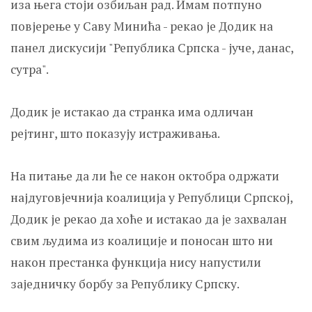
иза њега стоји озбиљан рад. Имам потпуно
повјерење у Саву Минића - рекао је Додик на
панел дискусији "Република Српска - јуче, данас,
сутра".
Додик је истакао да странка има одличан
рејтинг, што показују истраживања.
На питање да ли ће се након октобра одржати
најдуговјечнија коалиција у Републици Српској,
Додик је рекао да хоће и истакао да је захвалан
свим људима из коалиције и поносан што ни
након престанка функција нису напустили
заједничку борбу за Републику Српску.