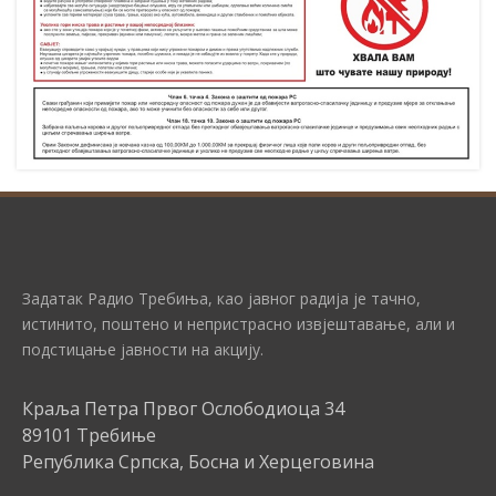
Задатак Радио Требиња, као јавног радија је тачно,
истинито, поштено и непристрасно извјештавање, али и
подстицање јавности на акцију.
Краља Петра Првог Ослободиоца 34
89101 Требиње
Република Српска, Босна и Херцеговина