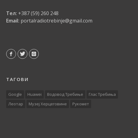
Тел:
+387 (59) 260 248
Email:
portalradiotrebinje@gmail.com
ТАГОВИ
Google
Huawei
Водовод Требиње
Глас Требиња
Леотар
Музеј Херцеговине
Рукомет