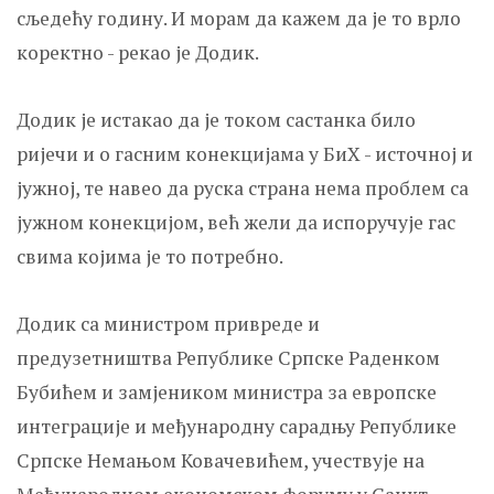
сљедећу годину. И морам да кажем да је то врло
коректно - рекао је Додик.
Додик је истакао да је током састанка било
ријечи и о гасним конекцијама у БиХ - источној и
јужној, те навео да руска страна нема проблем са
јужном конекцијом, већ жели да испоручује гас
свима којима је то потребно.
Додик са министром привреде и
предузетништва Републике Српске Раденком
Бубићем и замјеником министра за европске
интеграције и међународну сарадњу Републике
Српске Немањом Ковачевићем, учествује на