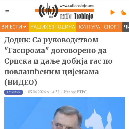
ВИЈЕСТИ
НАШИХ 50 ГОДИНА
КУЛТУРА
СПОРТ
Ч
Додик: Са руководством
"Гаспрома" договорено да
Српска и даље добија гас по
повлашћеним цијенама
(ВИДЕО)
05.06.2026. у 14:32
Извор: РТРС
РС И БИХ