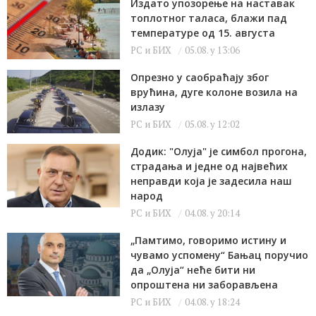
Издато упозорење на наставак
топлотног таласа, блажи пад
температуре од 15. августа
РС и БИХ
05.08. у 13:06
Опрезно у саобраћају због
врућина, дуге колоне возила на
излазу
РС и БИХ
05.08. у 12:02
Додик: "Олуја" је симбол прогона,
страдања и једне од највећих
неправди која је задесила наш
народ
РС и БИХ
04.08. у 20:14
„Памтимо, говоримо истину и
чувамо успомену“ Бањац поручио
да „Олуја“ неће бити ни
опроштена ни заборављена
РС и БИХ
04.08. у 18:24