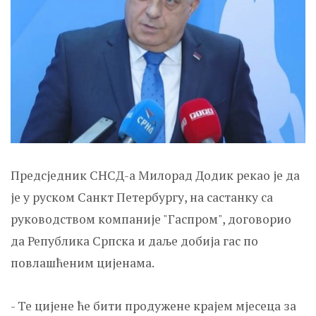
Предсједник СНСД-а Милорад Додик рекао је да
је у руском Санкт Петербургу, на састанку са
руководством компаније "Гаспром", договорио
да Република Српска и даље добија гас по
повлашћеним цијенама.
- Те цијене ће бити продужене крајем мјесеца за