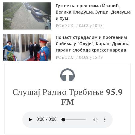
Гужве на прелазима Изачић,
Велика Кладуша, Зупци, Делеуша
и Хум
РС и БИХ
04.08. у 18:15
Почаст страдалим и прогнаним
Србима у "Олуји"; Каран: Држава
гарант слободе српског народа
РС и БИХ
04.08. у 15:49
Слушај Радио Требиње
95.9
FM