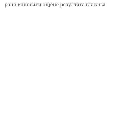
рано износити оцјене резултата гласања.