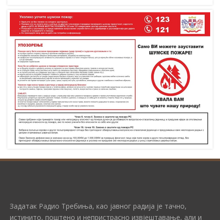
Задатак Радио Требиња, као јавног радија је тачно,
истинито, поштено и непристрасно извјештавање, али и