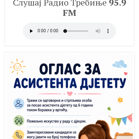
Слушај Радио Требиње
95.9
FM