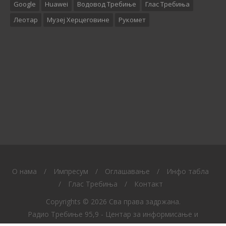
Google
Huawei
Водовод Требиње
Глас Требиња
Леотар
Музеј Херцеговине
Рукомет
O нама
/
Импресум
/
Оглашавање
/
Инфо табла
/
Глас Требиња
/
Контакт
Copyrights © 2026 Сва права задржана.
Радио Требиње 95,9 - Центар за информисање и