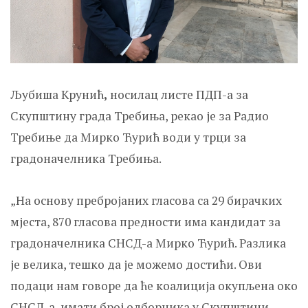
Љубиша Крунић
,
носилац листе ПДП-а за
Скупштину града Требиња, рекао је за Радио
Требиње да Мирко Ћурић води у трци за
градоначелника Требиња.
„На основу пребројаних гласова са 29 бирачких
мјеста, 870 гласова предности има кандидат за
градоначелника СНСД-а Мирко Ћурић. Разлика
је велика, тешко да је можемо достићи. Ови
подаци нам говоре да ће коалиција окупљена око
СНСД-а, имати број одборника у Скупштини