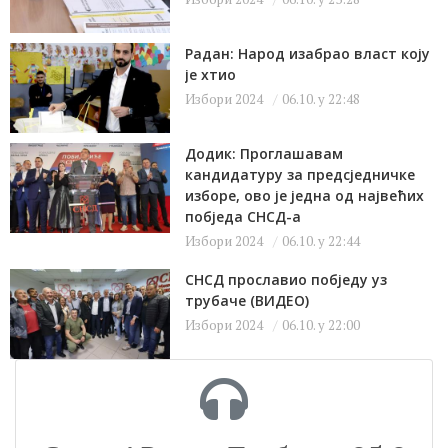
Радан: Народ изабрао власт коју
је хтио
Избори 2024
06.10. у 22:48
Додик: Проглашавам
кандидатуру за предсједничке
изборе, ово је једна од највећих
побједа СНСД-а
Избори 2024
06.10. у 22:44
СНСД прославио побједу уз
трубаче (ВИДЕО)
Избори 2024
06.10. у 22:00