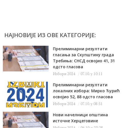
НАЈНОВИЈЕ ИЗ ОВЕ КАТЕГОРИЈЕ:
Прелиминарни резултати
гласања за Скупштину града
Требиња: СНСД освојио 41, 31
одсто гласова
Избори 2024
07.10. у 10:11
Прелиминарни резултати
локалних избора: Мирко Ћурић
освојио 52, 88 одсто гласова
Избори 2024
07.10. у 08:51
Нови начелници општина
источне Херцеговине
Избори 2024
06.10. у 23:28