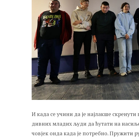
И када се учини да је најлакше скренути 
дивних младих људи да ћутати на насиље
човјек онда када је потребно. Пружити р