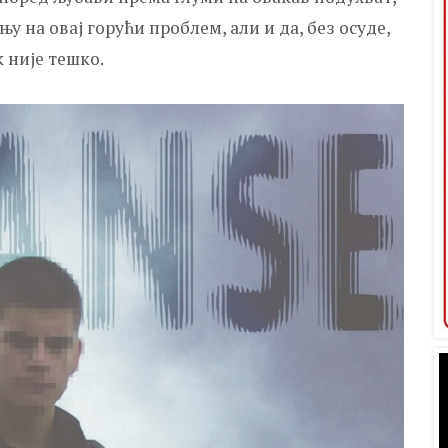
њу на овај горући проблем, али и да, без осуде,
 није тешко.