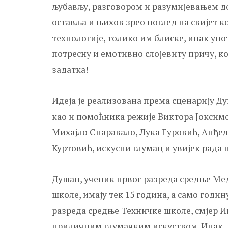
љубављу, разговором и разумијевањем дол
оставља и њихов зрео поглед на свијет к
технологије, толико им блиске, ипак упо
потресну и емотивно слојевиту причу, ко
задатка!
Идеја је реализована према сценарију Д
као и помоћника режије Виктора Јоксимо
Михајло Спаравало, Лука Гуровић, Анђел
Куртовић, искусни глумац и увијек рада
Душан, ученик првог разреда средње Ме
школе, имају тек 15 година, а само годин
разреда средње Техничке школе, смјер И
приличним глумачким искуством. Ипак, 