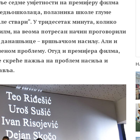
еље седме умјетности на премијеру филма
редњошколаца, полазника школе глуме
ле ствари“. У тридесетак минута, колико
илм, на веома потресан начин проговорили
му данашњице – вршњачком насиљу. Али и
еном проблему. Отуд и премијера филма,
се скреће пажња на проблем насиља и
Н
авља.