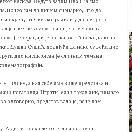
ког насиља. Недуго затим Иво и ја смо
м. Почео сам да пишем сценарио, Иво да
смо кренули. Све смо радили у договору, а
да је све чиста машта и није повезано са
ашој генерацији је, на жалост, блиска, иако не
јекат Душан Сушић, додајући да иако су већи дио
 други дио инспирисан је сличним темама
 кинематографији.
те године, а иза себе има више представа и
мачи негативца. Играти један такав лик, нимало
иво одговорио, представљало је, рече нам,
у. Ради се о некоме ко је моја потпуна