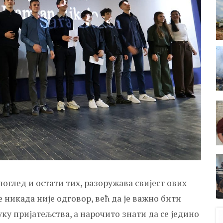
поглед и остати тих, разоружава свијест ових
 никада није одговор, већ да је важно бити
уку пријатељства, а нарочито знати да се једино