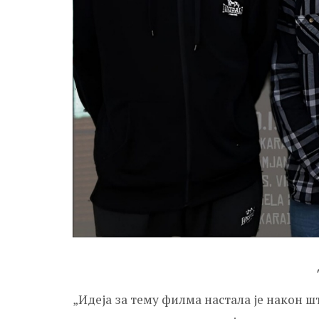
„Идеја за тему филма настала је након 