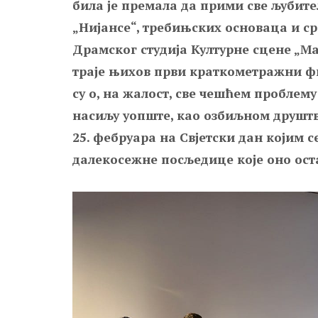
била је премала да прими све љубит
„Нијансе“, требињских основаца и с
Драмског студија Културне сцене „Ма
траје њихов први краткометражни ф
су о, на жалост, све чешћем пробле
насиљу уопште, као озбиљном друштв
25. фебруара на Свјетски дан којим 
далекосежне посљедице које оно ост