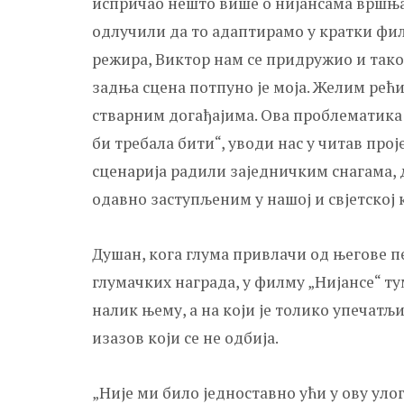
испричао нешто више о нијансама вршњач
одлучили да то адаптирамо у кратки фил
режира, Виктор нам се придружио и тако 
задња сцена потпуно је моја. Желим рећи 
стварним догађајима. Ова проблематика н
би требала бити“, уводи нас у читав про
сценарија радили заједничким снагама,
одавно заступљеним у нашој и свјетској
Душан, кога глума привлачи од његове пе
глумачких награда, у филму „Нијансе“ ту
налик њему, а на који је толико упечатљ
изазов који се не одбија.
„Није ми било једноставно ући у ову улог