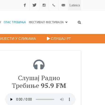
Latinica
Facebook
Twitter
Instagram
+38759
portalradiotrebinje@gmail.c
Н
ГЛАС ТРЕБИЊА
ФЕСТИВАЛ ФЕСТИВАЛА
260
248
ИЈЕСТИ У СЛИКАМА
СЛУШАЈ РТ
Слушај Радио
Требиње
95.9 FM