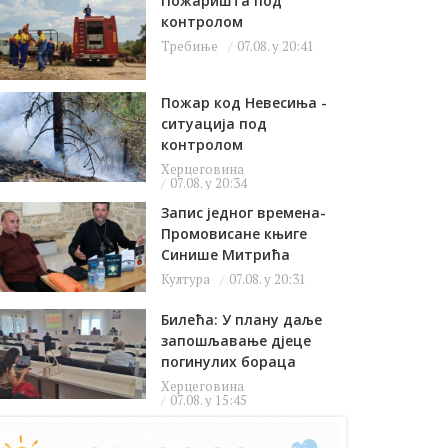
Пожаришта под
контролом
Требиње
07.08. у 20:41
Пожар код Невесиња -
ситуација под
контролом
Херцеговина
07.08. у 20:34
Запис једног времена-
Промовисане књиге
Синише Митрића
Култура
07.08. у 20:31
Билећа: У плану даље
запошљавање дјеце
погинулих бораца
Херцеговина
07.08. у 15:45