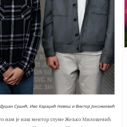
Душан Сушић, Иво Караџић Невеш и Виктор Јоксимовић
што нам је наш ментор глуме Жељко Милошевић