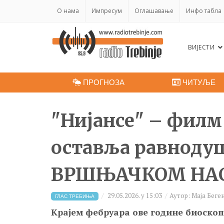
O нама
Импресум
Оглашавање
Инфо табла
ВИЈЕСТИ
ПРОГНОЗА
ЧИТУЉЕ
"Нијансе" – филм 
оставља равноду
ВРШЊАЧКОМ НА
29.05.2026. у 15:03
Аутор: Маја Бег
ГЛАС ТРЕБИЊА
Крајем фебруара ове године биоскоп