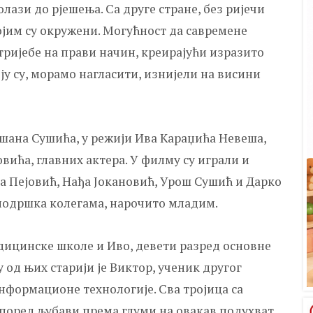
ази до рјешења. Са друге стране, без ријечи
ојим су окружени. Могућност да савремене
тријебе на прави начин, креирајући изразито
ју су, морамо нагласити, изнијели на висини
ушана Сушића, у режији Ива Караџића Невеша,
вића, главних актера. У филму су играли и
а Пејовић, Нађа Јокановић, Урош Сушић и Дарко
 подршка колегама, нарочито младим.
дицинске школе и Иво, девети разред основне
у од њих старији је Виктор, ученик другог
нформационе технологије. Сва тројица са
поред љубави према глуми на овакав подухват,