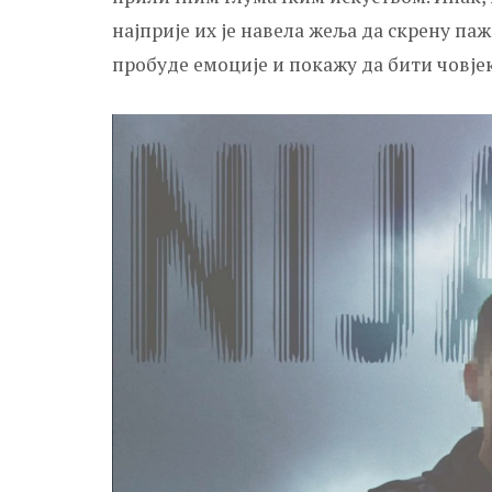
најприје их је навела жеља да скрену паж
пробуде емоције и покажу да бити човјек