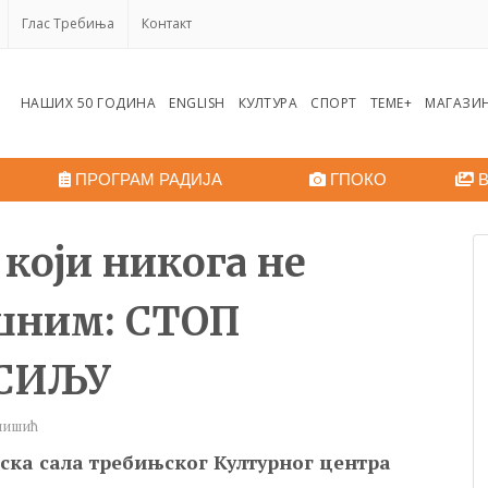
Глас Требиња
Контакт
НАШИХ 50 ГОДИНА
ENGLISH
КУЛТУРА
СПОРТ
ТЕМЕ+
МАГАЗИ
ПРОГРАМ РАДИЈА
ГПОКО
В
који никога не
шним: СТОП
СИЉУ
енишић
ска сала требињског Културног центра