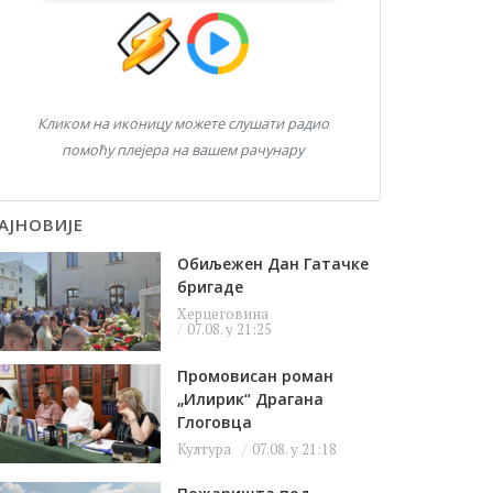
Кликом на иконицу можете слушати радио
помоћу плејера на вашем рачунару
АЈНОВИЈЕ
Обиљежен Дан Гатачке
бригаде
Херцеговина
07.08. у 21:25
Промовисан роман
„Илирик“ Драгана
Глоговца
Култура
07.08. у 21:18