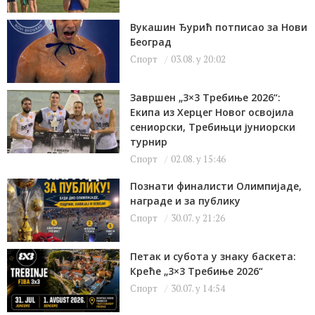
Вукашин Ђурић потписао за Нови
Београд
Спорт
03.08. у 20:02
Завршен „3×3 Требиње 2026“:
Екипа из Херцег Новог освојила
сениорски, Требињци јуниорски
турнир
Спорт
02.08. у 15:46
Познати финалисти Олимпијаде,
награде и за публику
Спорт
30.07. у 21:26
Петак и субота у знаку баскета:
Креће „3×3 Требиње 2026“
Спорт
30.07. у 14:54