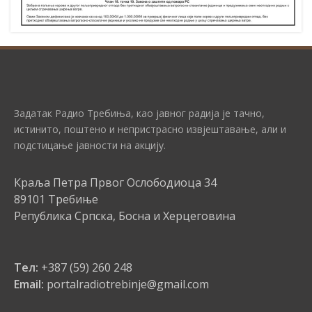
Задатак Радио Требиња, као јавног радија је тачно,
истинито, поштено и непристрасно извјештавање, али и
подстицање јавности на акцију.
Краља Петра Првог Ослободиоца 34
89101 Требиње
Република Српска, Босна и Херцеговина
Тел:
+387 (59) 260 248
Email:
portalradiotrebinje@gmail.com