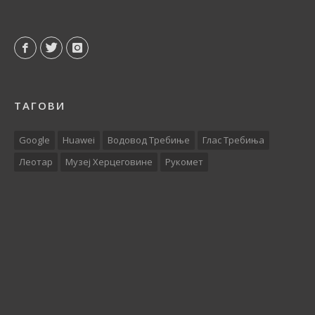
ТАГОВИ
Google
Huawei
Водовод Требиње
Глас Требиња
Леотар
Музеј Херцеговине
Рукомет