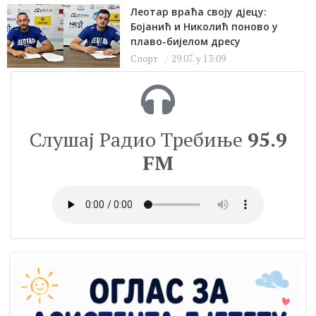
Леотар враћа своју дјецу:
Бојанић и Николић поново у
плаво-бијелом дресу
Спорт
29.07. у 13:09
Слушај Радио Требиње
95.9
FM