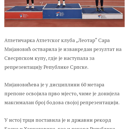
Атлетичарка Атлетског клуба „Леотар“ Сара
Мијановић остварила је изванредан резултат на
Свесрпском купу, гдје је наступала за
репрезентацију Републике Српске.
Мијановићева је у дисциплини 60 метара
препоне освојила прво мјесто, чиме је донијела
максималан број бодова својој репрезентацији.
У истој трци поставила је и државни рекорд
Босне и Херцеговине, као и рекорд Републике