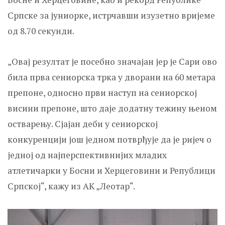
Српске за јуниорке, истрчавши изузетно вријеме
од 8.70 секунди.
„Овај резултат је посебно значајан јер је Сари ово
била прва сениорска трка у дворани на 60 метара
препоне, односно први наступ на сениорској
висини препоне, што даје додатну тежину њеном
остварењу. Сјајан деби у сениорској
конкуренцији још једном потврђује да је ријеч о
једној од најперспективнијих младих
атлетичарки у Босни и Херцеговини и Републици
Српској“, кажу из АK „Леотар“.