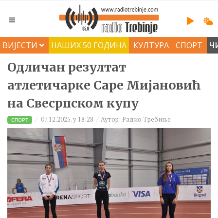
ВИЈЕСТИ
НАШИХ 50 ГОДИНА
КУЛТУРА
СПОРТ
Ч
Одличан резултат
атлетичарке Саре Мијановић
на Свесрпском купу
07.12.2025. у 18:28
Аутор: Радио Требиње
СПОРТ