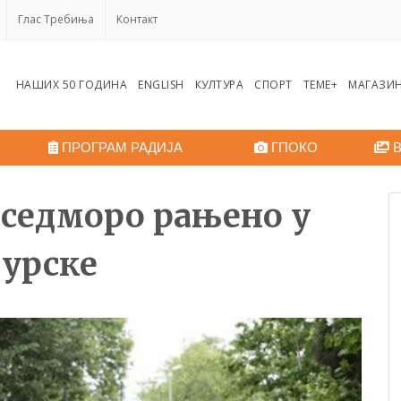
Глас Требиња
Контакт
НАШИХ 50 ГОДИНА
ENGLISH
КУЛТУРА
СПОРТ
ТЕМЕ+
МАГАЗИ
ПРОГРАМ РАДИЈА
ГПОКО
В
 седморо рањено у
Турске