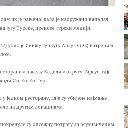
едам их је рањено, када је наоружани нападач
а југу Турске, преносе турски медији.
) убио је бившу супругу Арзу О. (32) ватреним
илом.
есторана у насељу Кадели у округу Тарсус, гдје
аводи Си-Ен-Ен Турк.
о у једном ресторану, гдје су убијене најмање
дале на другим локацијама.
 покренуле су опсежну потрагу за осумњиченим,