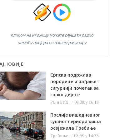
Кликом на иконицу можете слушати радио
помоћу плејера на вашем рачунару
АЈНОВИЈЕ
Српска подржава
породице и рађање -
сигурнији почетак за
свако дијете
РС и БИХ
08.08. у 16:18
Послије вишедневног
сушног периода киша
освјежила Требиње
Требиње
08.08. у 14:33