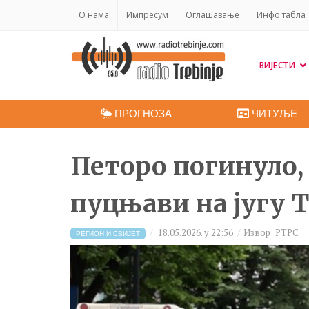
O нама
Импресум
Оглашавање
Инфо табла
ВИЈЕСТИ
ПРОГНОЗА
ЧИТУЉЕ
Петоро погинуло,
пуцњави на југу 
18.05.2026. у 22:56
Извор: РТРС
РЕГИОН И СВИЈЕТ