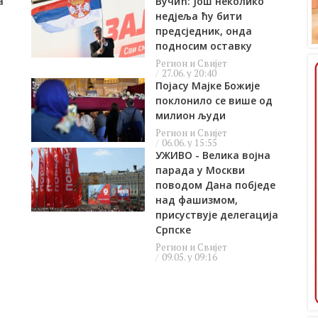
а
Вучић: Још неколико
недјеља ћу бити
предсједник, онда
подносим оставку
Регион и Свијет
27.06. у 20:40
Појасу Мајке Божије
поклонило се више од
милион људи
Регион и Свијет
06.06. у 15:55
УЖИВО - Велика војна
парада у Москви
поводом Дана побједе
над фашизмом,
присуствује делегација
Српске
Регион и Свијет
09.05. у 09:16