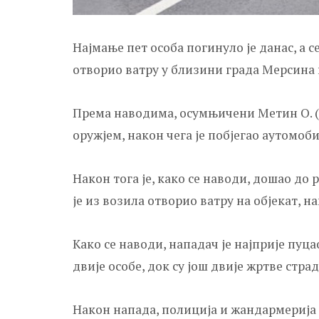
Најмање пет особа погинуло је данас, а с
отворио ватру у близини града Мерсина н
Према наводима, осумњичени Метин О. (37
оружјем, након чега је побјегао аутомоб
Након тога је, како се наводи, дошао до р
је из возила отворио ватру на објекат, н
Како се наводи, нападач је најприје пуца
двије особе, док су још двије жртве стра
Након напада, полиција и жандармерија