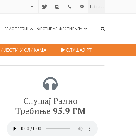
Latinica
Facebook
Twitter
Instagram
+38759
portalradiotrebinje@gmail.c
Н
ГЛАС ТРЕБИЊА
ФЕСТИВАЛ ФЕСТИВАЛА
260
248
ИЈЕСТИ У СЛИКАМА
СЛУШАЈ РТ
Слушај Радио
Требиње
95.9 FM