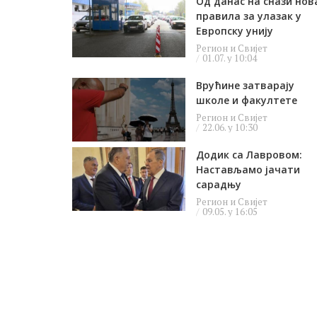
Од данас на снази нов
правила за улазак у
Европску унију
Регион и Свијет
01.07. у 10:04
Врућине затварају
школе и факултете
Регион и Свијет
22.06. у 10:30
Додик са Лавровом:
Настављамо јачати
сарадњу
Регион и Свијет
09.05. у 16:05