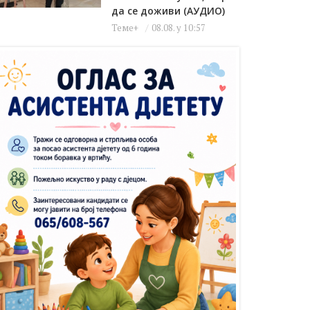
да се доживи (АУДИО)
Теме+
08.08. у 10:57