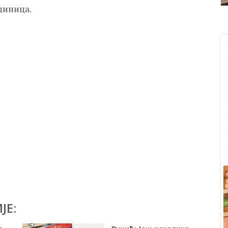
диница.
ЈЕ: