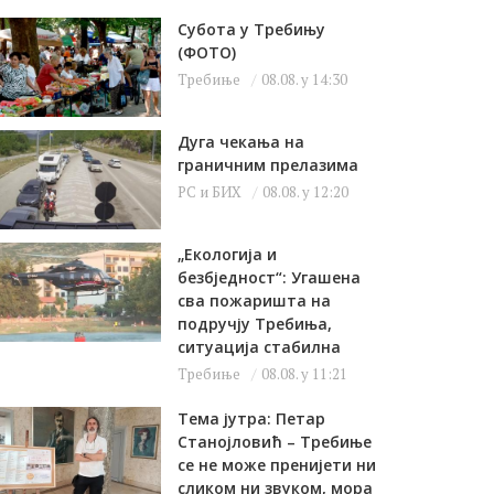
Субота у Требињу
(ФОТО)
Требиње
08.08. у 14:30
Дуга чекања на
граничним прелазима
РС и БИХ
08.08. у 12:20
„Екологија и
безбједност“: Угашена
сва пожаришта на
подручју Требиња,
ситуација стабилна
Требиње
08.08. у 11:21
Тема јутра: Петар
Станојловић – Требиње
се не може пренијети ни
сликом ни звуком, мора