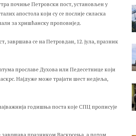
утра почиње Петровски пост, установљен у
талих апостола који су се послије силаска
али за хришћанску проповијед.
, завршава се на Петровдан, 12. јула, празник
датума прославе Духова или Педесетнице који
аскрс. Најдуже може трајати шест недјеља,
 најважнија годишња поста које СПЦ прописује
се завршава празником Васкрсења, а потом