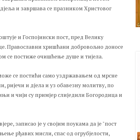
недјеља и завршава се празником Христовог
оштује и Госпојински пост, пред Велику
ице. Православни хришћани добровољно доносе
ом се постиже очишћење душе и тијела.
 може се постићи само уздржавањем од мрсне
, ријечи и дјела и уз обавезну молитву, по
тињи и чији су примјер слиједили Богородица и
ере, записао је у својим поукама да је "пост
њење рђавих мисли, спас од огрубјелости,