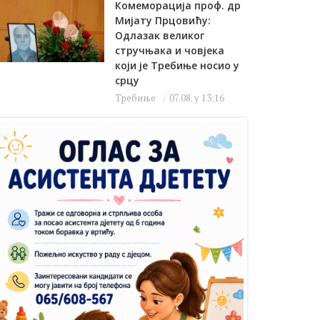
Комеморација проф. др
Мијату Прцовићу:
Одлазак великог
стручњака и човјека
који је Требиње носио у
срцу
Требиње
07.08. у 13:16