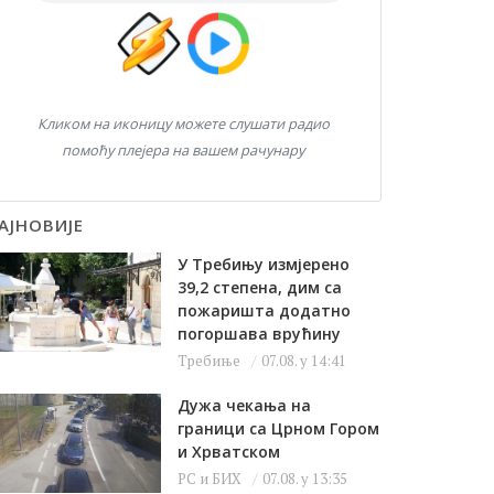
Кликом на иконицу можете слушати радио
помоћу плејера на вашем рачунару
АЈНОВИЈЕ
У Требињу измјерено
39,2 степена, дим са
пожаришта додатно
погоршава врућину
Требиње
07.08. у 14:41
Дужа чекања на
граници са Црном Гором
и Хрватском
РС и БИХ
07.08. у 13:35