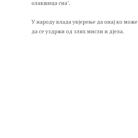
олакшица сна".
У народу влада увјерење да онај ко може 
да се уздржи од злих мисли и дјела.