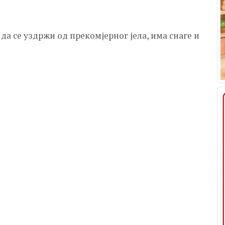
да се уздржи од прекомјерног јела, има снаге и