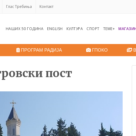
Глас Требиња
Контакт
НАШИХ 50 ГОДИНА
ENGLISH
КУЛТУРА
СПОРТ
ТЕМЕ+
МАГАЗИ
ПРОГРАМ РАДИЈА
ГПОКО
В
тровски пост