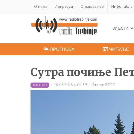
O нама
Импресум
Оглашавање
Инфо табла
ВИЈЕСТИ
ПРОГНОЗА
ЧИТУЉЕ
Сутра почиње Пе
07.06.2026. у 09:59
Извор: РТРС
МАГАЗИН