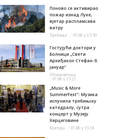
Поново се активирао
пожар изнад Луке,
вјетар распламсава
ватру
Требиње
07.08. у 13:30
Гостујући доктори у
Болници „Свети
Архиђакон Стефан-9.
јануар“
Обавјештења
07.08. у 13:27
„Music & More
SummerFest“: Музика
испунила требињску
катедралу, сутра
концерт у Музеју
Херцеговине
Култура
07.08. у 13:18