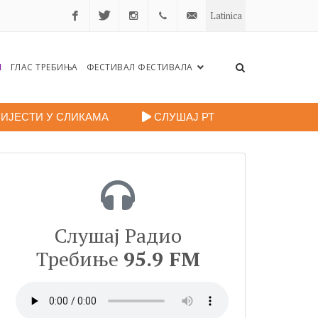
Latinica
Facebook
Twitter
Instagram
+38759
portalradiotrebinje@gmail.c
Н
ГЛАС ТРЕБИЊА
ФЕСТИВАЛ ФЕСТИВАЛА
260
248
ИЈЕСТИ У СЛИКАМА
СЛУШАЈ РТ
Слушај Радио
Требиње
95.9 FM