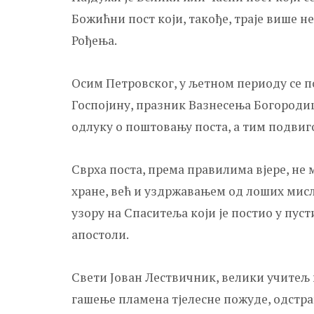
Божићни пост који, такође, траје више 
Рођења.
Осим Петровског, у љетном периоду се п
Госпојину, празник Вазнесења Богород
одлуку о поштовању поста, а тим подвиг
Сврха поста, према правилима вјере, не
хране, већ и уздржавањем од лоших мисли
узору на Спаситеља који је постио у пус
апостоли.
Свети Јован Лествичник, велики учитељ вј
гашење пламена тјелесне пожуде, одстра