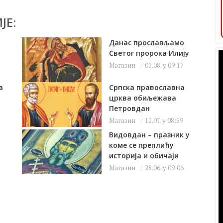
ЈЕ:
Данас прослављамо
Светог пророка Илију
Магазин
02.08. у 09:17
а
Српска православна
црква обиљежава
Петровдан
Магазин
12.07. у 08:59
Видовдан – празник у
коме се преплићу
историја и обичаји
Магазин
28.06. у 09:06