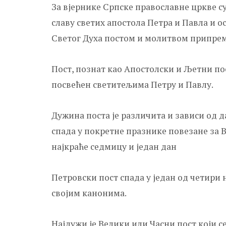
За вјернике Српске православне цркве с
славу светих апостола Петра и Павла и ос
Светог Духа постом и молитвом припрем
Пост, познат као Апостолски и Љетни пост
посвећен светитељима Петру и Павлу.
Дужина поста је различита и зависи од 
спада у покретне празнике повезане за В
најкраће седмицу и један дан
Петровски пост спада у један од четири
својим канонима.
Најдужи је Велики или Часни пост који 