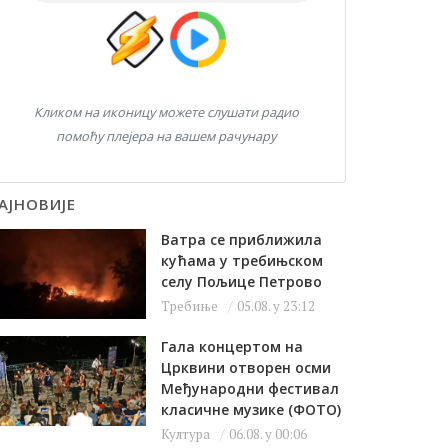
Кликом на иконицу можете слушати радио
помоћу плејера на вашем рачунару
АЈНОВИЈЕ
Ватра се приближила
кућама у требињском
селу Пољице Петрово
Требиње
05.08. у 23:12
Гала концертом на
Црквини отворен осми
Међународни фестивал
класичне музике (ФОТО)
Култура
06.08. у 00:06