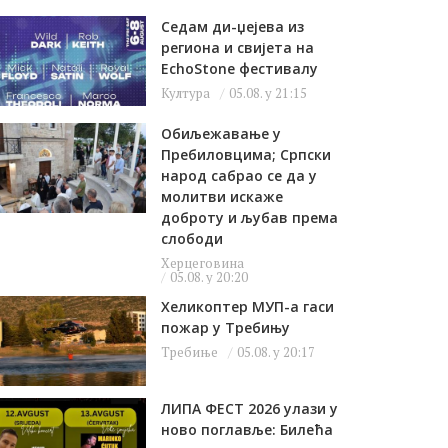
Седам ди-џејева из
региона и свијета на
EchoStone фестивалу
Култура
05.08. у 21:15
Обиљежавање у
Пребиловцима; Српски
народ сабрао се да у
молитви искаже
доброту и љубав према
слободи
Херцеговина
05.08. у 20:20
Хеликоптер МУП-а гаси
пожар у Требињу
Требиње
05.08. у 20:17
ЛИПА ФЕСТ 2026 улази у
ново поглавље: Билећа