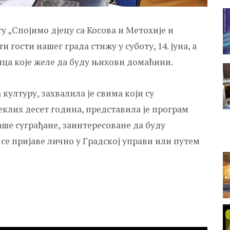
ту „Спојимо дјецу са Косова и Метохије и
 гости нашег града стижу у суботу, 14. јуна, а
ица које желе да буду њихови домаћини.
културу, захвалила је свима који су
еклих десет година, представила је програм
аше суграђане, заинтересоване да буду
 се пријаве лично у Градској управи или путем