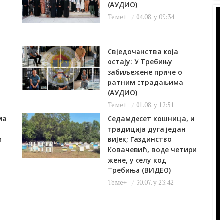
(АУДИО)
Теме+
04.08. у 09:34
Свједочанства која
остају: У Требињу
забиљежене приче о
ратним страдањима
(АУДИО)
Теме+
01.08. у 12:51
ма
Седамдесет кошница, и
традиција дуга један
м
вијек; Газдинство
Ковачевић, воде четири
жене, у селу код
Требиња (ВИДЕО)
Теме+
30.07. у 23:42