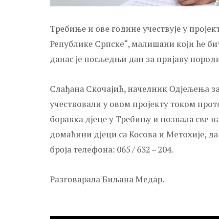
Требиње и ове године учествује у пројек
Републике Српске“, малишани који ће бити
данас је посљедњи дан за пријаву пород
Слађана Скочајић, начелник Одјељења за 
учествовали у овом пројекту током прот
боравка дјеце у Требињу и позвала све н
домаћини дјеци са Косова и Метохије, да
броја телефона: 065 / 632 – 204.
Разговарала Биљана Медар.