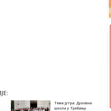
ЈЕ:
Тема јутра: Духовна
и
школа у Требињу