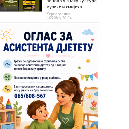
поново у знаку културе,
музике и смијеха
Херцеговина
05.08. у 20:04