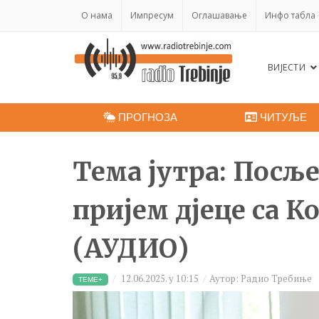
O нама
Импресум
Оглашавање
Инфо табла
ВИЈЕСТИ
ПРОГНОЗА
ЧИТУЉЕ
Тема јутра: Посље
пријем дјеце са К
(АУДИО)
12.06.2025. у 10:15
Аутор: Радио Требиње
ТЕМЕ+