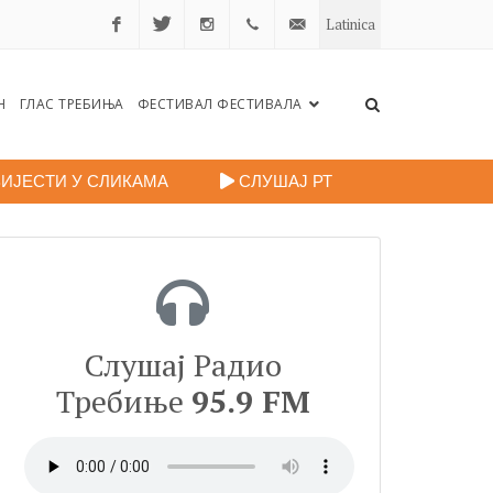
Latinica
Facebook
Twitter
Instagram
+38759
portalradiotrebinje@gmail.c
Н
ГЛАС ТРЕБИЊА
ФЕСТИВАЛ ФЕСТИВАЛА
260
248
ИЈЕСТИ У СЛИКАМА
СЛУШАЈ РТ
Слушај Радио
Требиње
95.9 FM