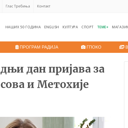
Глас Требиња
Контакт
НАШИХ 50 ГОДИНА
ENGLISH
КУЛТУРА
СПОРТ
ТЕМЕ+
МАГАЗИ
ПРОГРАМ РАДИЈА
ГПОКО
В
дњи дан пријава за
осова и Метохије