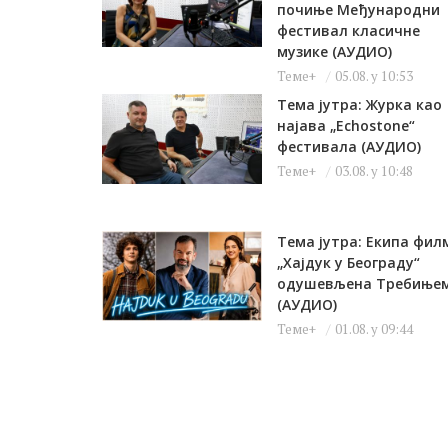
почиње Међународни
фестивал класичне
музике (АУДИО)
Теме+
05.08. у 10:53
Тема јутра: Журка као
најава „Echostone“
фестивала (АУДИО)
Теме+
03.08. у 10:48
Тема јутра: Екипа фил
„Хајдук у Београду“
одушевљена Требиње
(АУДИО)
Теме+
01.08. у 09:44