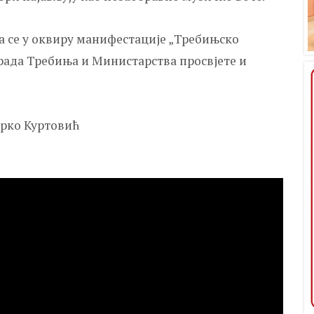
а се у оквиру манифестације „Требињско
рада Требиња и Министарства просвјете и
арко Куртовић