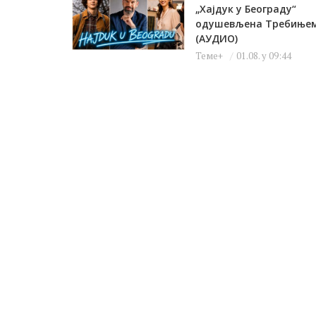
„Хајдук у Београду“
одушевљена Требиње
(АУДИО)
Теме+
01.08. у 09:44