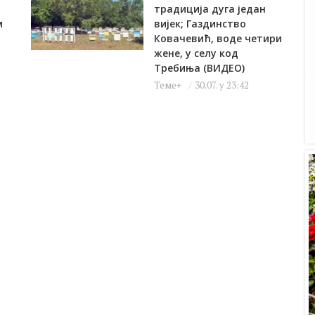
традиција дуга један
м
вијек; Газдинство
Ковачевић, воде четири
жене, у селу код
Требиња (ВИДЕО)
Теме+
30.07. у 23:42