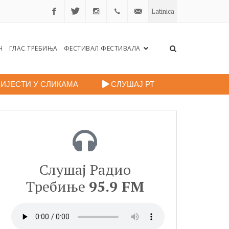
Latinica
Facebook
Twitter
Instagram
+38759
portalradiotrebinje@gmail.c
Н
ГЛАС ТРЕБИЊА
ФЕСТИВАЛ ФЕСТИВАЛА
260
248
ИЈЕСТИ У СЛИКАМА
СЛУШАЈ РТ
Слушај Радио
Требиње
95.9 FM