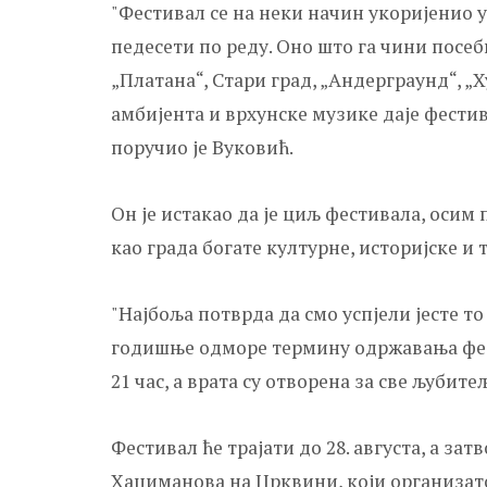
"Фестивал се на неки начин укоријенио у
педесети по реду. Оно што га чини посеб
„Платана“, Стари град, „Андерграунд“, „
амбијента и врхунске музике даје фести
поручио је Вуковић.
Он је истакао да је циљ фестивала, оси
као града богате културне, историјске и
"Најбоља потврда да смо успјели јесте то
годишње одморе термину одржавања фест
21 час, а врата су отворена за све љубите
Фестивал ће трајати до 28. августа, а за
Хаџиманова на Црквини, који организато