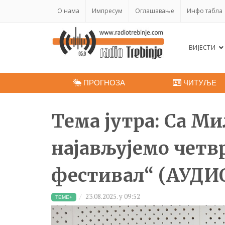
O нама
Импресум
Оглашавање
Инфо табла
ВИЈЕСТИ
ПРОГНОЗА
ЧИТУЉЕ
Тема јутра: Са 
најављујемо четв
фестивал“ (АУДИ
23.08.2025. у 09:52
ТЕМЕ+