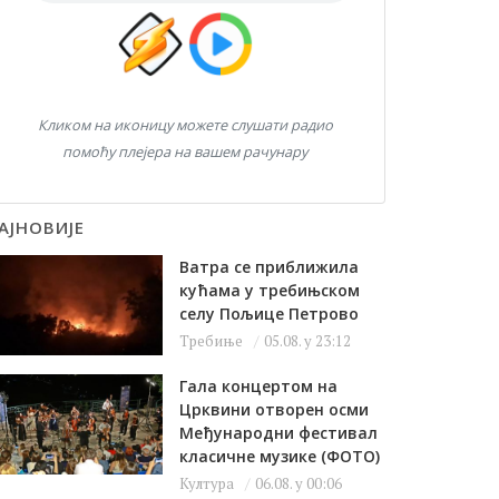
Кликом на иконицу можете слушати радио
помоћу плејера на вашем рачунару
АЈНОВИЈЕ
Ватра се приближила
кућама у требињском
селу Пољице Петрово
Требиње
05.08. у 23:12
Гала концертом на
Црквини отворен осми
Међународни фестивал
класичне музике (ФОТО)
Култура
06.08. у 00:06