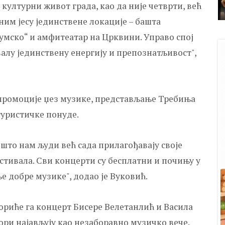
 културни живот града, као да није четврти, већ
ним јесу јединствене локације – башта
Хумско“ и амфитеатар на Црквини. Управо спој
валу јединствену енергију и препознатљивост",
м промоције џез музике, представљање Требиња
 туристичке понуде.
 што нам људи већ сада прилагођавају своје
ивала. Сви концерти су бесплатни и почињу у
ље добре музике", додао је Вуковић.
твориће га концерт Бисере Велетанлић и Васила
ри најављују као незаборавно музичко вече.