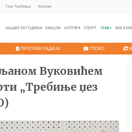
Глас Требиња
Контакт
НАШИХ 50 ГОДИНА
ENGLISH
КУЛТУРА
СПОРТ
ТЕМЕ+
МАГАЗИ
ПРОГРАМ РАДИЈА
ГПОКО
В
Миљаном Вуковићем
рти „Требиње џез
О)