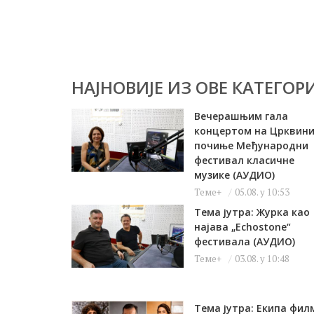
НАЈНОВИЈЕ ИЗ ОВЕ КАТЕГОРИ
Вечерашњим гала
концертом на Црквин
почиње Међународни
фестивал класичне
музике (АУДИО)
Теме+
05.08. у 10:53
Тема јутра: Журка као
најава „Echostone“
фестивала (АУДИО)
Теме+
03.08. у 10:48
Тема јутра: Екипа фил