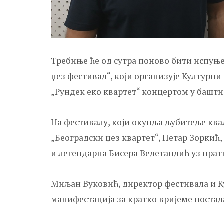
Требиње ће од сутра поново бити испуње
џез фестивал“, који организује Културни
„Рундек еко квартет“ концертом у башти 
На фестивалу, који окупља љубитеље ква
„Београдски џез квартет“, Петар Зоркић,
и легендарна Бисера Велетанлић уз прат
Миљан Вуковић, директор фестивала и Ку
манифестација за кратко вријеме постал