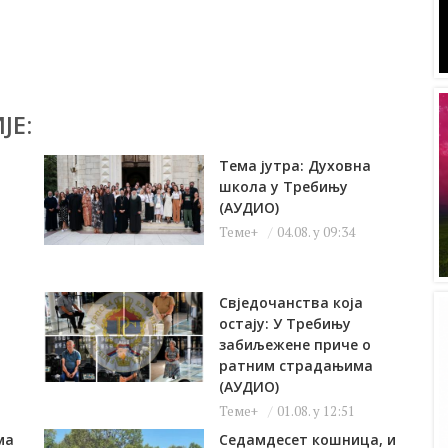
ЈЕ:
Тема јутра: Духовна
и
школа у Требињу
(АУДИО)
Теме+
04.08. у 09:34
Свједочанства која
остају: У Требињу
забиљежене приче о
ратним страдањима
(АУДИО)
Теме+
01.08. у 12:51
ма
Седамдесет кошница, и