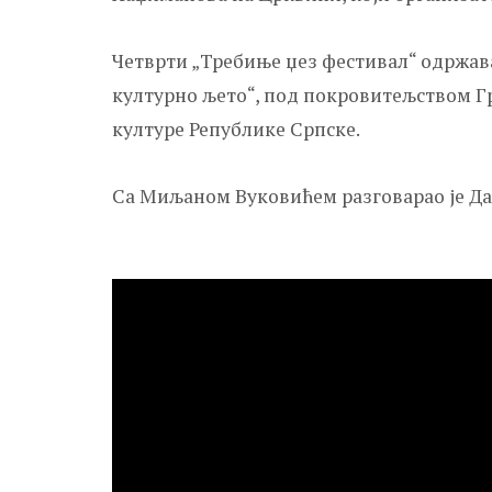
Четврти „Требиње џез фестивал“ одржав
културно љето“, под покровитељством Г
културе Републике Српске.
Са Миљаном Вуковићем разговарао је Д