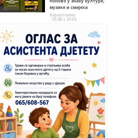
поново у знаку културе,
музике и смијеха
Херцеговина
05.08. у 20:04