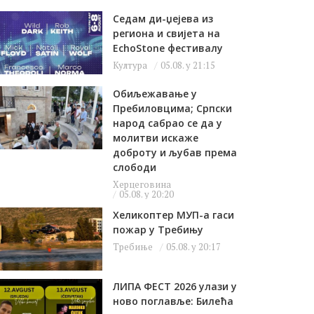
Седам ди-џејева из
региона и свијета на
EchoStone фестивалу
Култура
05.08. у 21:15
Обиљежавање у
Пребиловцима; Српски
народ сабрао се да у
молитви искаже
доброту и љубав према
слободи
Херцеговина
05.08. у 20:20
Хеликоптер МУП-а гаси
пожар у Требињу
Требиње
05.08. у 20:17
ЛИПА ФЕСТ 2026 улази у
ново поглавље: Билећа