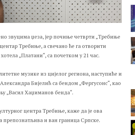
но звуцима џеза, јер почиње четврти „Требиње
 центар Требиње, а свечано ће га отворити
хотела „Платани“, са почетком у 21 час.
литетне музике из цијелог региона, наступиће и
 Александра Бијелић са бендом „Фергусонс“, као
њу „Васил Хаџиманов бенда“.
лтурног центра Требиње, каже да је ова
а препознатљива и ван граница Српске.