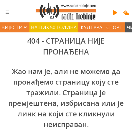
ВИЈЕСТИ
НАШИХ 50 ГОДИНА
КУЛТУРА
СПОРТ
Ч
404 - СТРАНИЦА НИЈЕ
ПРОНАЂЕНА
Жао нам је, али не можемо да
пронађемо страницу коју сте
тражили. Страница је
премјештена, избрисана или је
линк на који сте кликнули
неисправан.