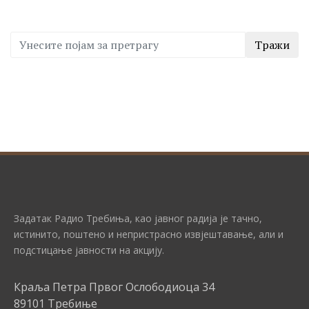
Тражи
Задатак Радио Требиња, као јавног радија је тачно,
истинито, поштено и непристрасно извјештавање, али и
подстицање јавности на акцију.
Краља Петра Првог Ослободиоца 34
89101 Требиње