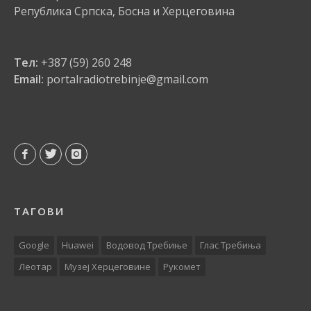
Република Српска, Босна и Херцеговина
Тел:
+387 (59) 260 248
Email:
portalradiotrebinje@gmail.com
ТАГОВИ
Google
Huawei
Водовод Требиње
Глас Требиња
Леотар
Музеј Херцеговине
Рукомет