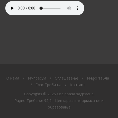
O нама
/
Импресум
/
Оглашавање
/
Инфо табла
/
Глас Требиња
/
Контакт
Copyrights © 2026 Сва права задржана.
Радио Требиње 95,9 - Центар за информисање и
образовање