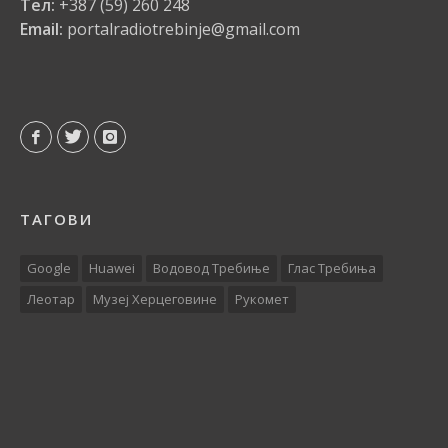
Тел:
+387 (59) 260 248
Email:
portalradiotrebinje@gmail.com
ТАГОВИ
Google
Huawei
Водовод Требиње
Глас Требиња
Леотар
Музеј Херцеговине
Рукомет