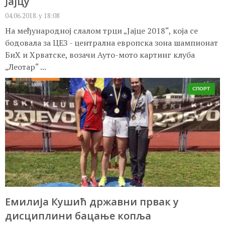
Јајцу
04.06.2018. у 18:08
На међународној слалом трци „Јајце 2018“, која се
бодовала за ЦЕЗ - централна европска зона шампионат
БиХ и Хрватске, возачи Ауто-мото картинг клуба
„Леотар“ ...
СПОРТ
Емилија Кушић државни првак у
дисциплини бацање копља