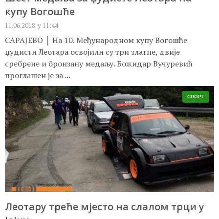
купу Вогошће
11.06.2018. у 11:44
САРАЈЕВО │ На 10. Међународном купу Вогошће
џудисти Леотара освојили су три златне, двије
сребрене и бронзану медаљу. Божидар Вучуревић
проглашен је за ...
СПОРТ
Леотару треће мјесто на слалом трци у