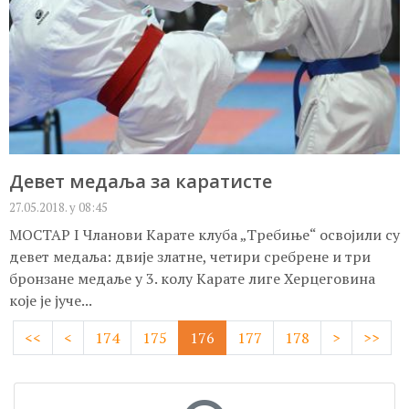
Девет медаља за каратисте
27.05.2018. у 08:45
МОСТАР I Чланови Карате клуба „Требиње“ освојили су
девет медаља: двије златне, четири сребрене и три
бронзане медаље у 3. колу Карате лиге Херцеговина
које је јуче...
<<
<
174
175
176
177
178
>
>>