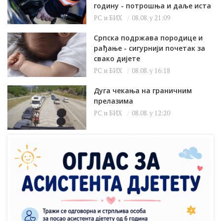
годину - потрошња и даље иста
РС и БИХ
08.08. у 21:09
Српска подржава породице и
рађање - сигурнији почетак за
свако дијете
РС и БИХ
08.08. у 16:18
Дуга чекања на граничним
прелазима
РС и БИХ
08.08. у 12:20