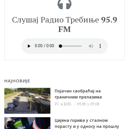
Слушај Радио Требиње
95.9
FM
НАЈНОВИЈЕ
Појачан саобраћај на
граничним прелазима
РС и БИХ
09.08. у 09:08
Цијена горива у сталном
порасту и у односу на прошлу