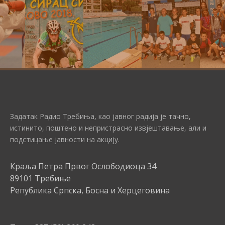
Задатак Радио Требиња, као јавног радија је тачно,
истинито, поштено и непристрасно извјештавање, али и
подстицање јавности на акцију.
Краља Петра Првог Ослободиоца 34
89101 Требиње
Република Српска, Босна и Херцеговина