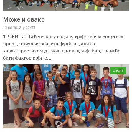
Може и овако
12.06.2018. у 22:33
ТРЕБИЊЕ | Већ четврту годину траје лијепа спортска
прича, прича из области фудбала, али са
карактеристиком да новац никад није био, а и неће
бити фактор који је, ...
СПОРТ