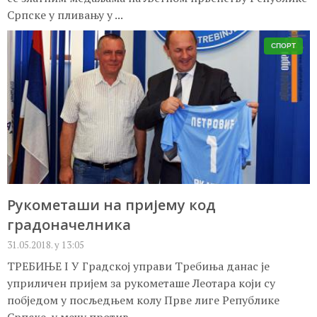
Српске у пливању у ...
СПОРТ
Рукометаши на пријему код
градоначелника
31.05.2018. у 13:05
ТРЕБИЊЕ I У Градској управи Требиња данас је
уприличен пријем за рукометаше Леотара који су
побједом у посљедњем колу Прве лиге Републике
Српске, у мечу против ...