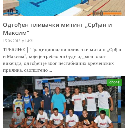
Одгођен пливачки митинг „Срђан и
Максим“
15.06.2018. у 14:21
ТРЕБИЊЕ │ Традиционални пливачки митинг „Срђан
и Максим“, који је требао да буде одржан овог
викенда, одгођен је због нестабилних временских
прилика, саопштено ...
СПОРТ