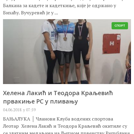
Балкана за кадете и кадеткиње, које је одржано у
Бихаћу. Вучуревић је у ...
СПОРТ
Хелена Лакић и Теодора Kраљевић
првакиње РС у пливању
04.06.2018. у 07:59
БАЊАЛУKА │ Чланови Kлуба водених спортова
Леотар Хелена Лакић и Теодора Kраљевић окитиле су
се златним медаљама на Љетном првенству Републике