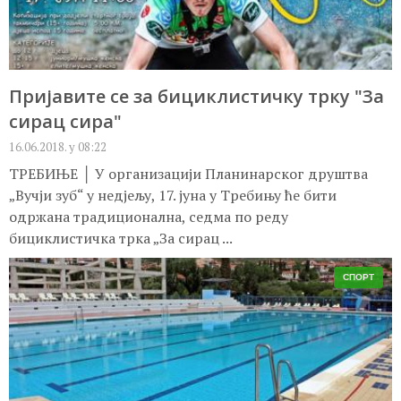
Пријавите се за бициклистичку трку "За
сирац сира"
16.06.2018. у 08:22
ТРЕБИЊЕ │ У организацији Планинарског друштва
„Вучји зуб“ у недјељу, 17. јуна у Требињу ће бити
одржана традиционална, седма по реду
бициклистичка трка „За сирац ...
СПОРТ