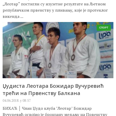
„Леотар“ постигли су изузетне резултате на Љетном
републичком првенству у пливању, које је протеклог
викенда ...
СПОРТ
Џудиста Леотара Божидар Вучуревић
трећи на Првенству Балкана
04.06.2018. у 08:57
БИХАЋ │ Члан Џудо клуба "Леотар" Божидар
Вучуревић освојио је бронзану медаљу на Првенству