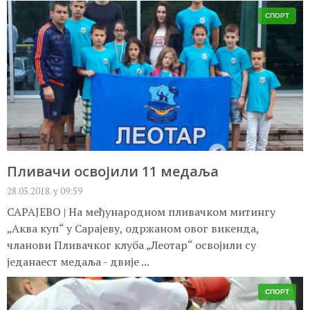
СПОРТ
Пливачи освојили 11 медаља
28.05.2018. у 09:59
САРАЈЕВО | На међународном пливачком митингу
„Аква куп“ у Сарајеву, одржаном овог викенда,
чланови Пливачког клуба „Леотар“ освојили су
једанаест медаља - двије ...
СПОРТ