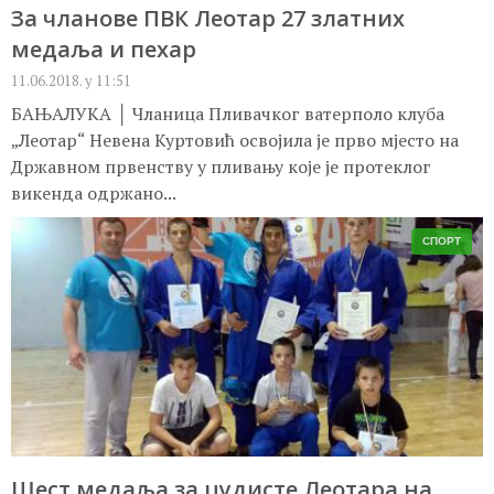
За чланове ПВК Леотар 27 златних
медаља и пехар
11.06.2018. у 11:51
БАЊАЛУКА │ Чланица Пливачког ватерполо клуба
„Леотар“ Невена Куртовић освојила је прво мјесто на
Државном првенству у пливању које је протеклог
викенда одржано...
СПОРТ
Шест медаља за џудисте Леотара на