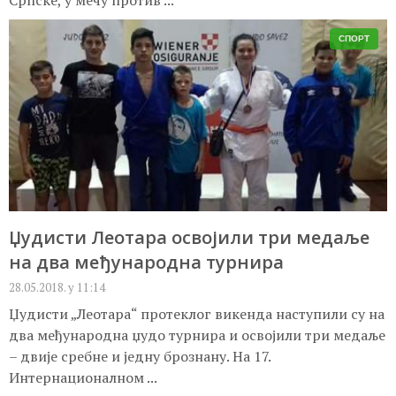
СПОРТ
Џудисти Леотара освојили три медаље
на два међународна турнира
28.05.2018. у 11:14
Џудисти „Леотара“ протеклог викенда наступили су на
два међународна џудо турнира и освојили три медаље
– двије сребне и једну брознану. На 17.
Интернационалном ...