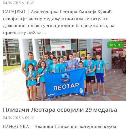
04.06.2018. у 10:49
САРАЈЕВО │ Атлетичарка Леотара Емилија Кушић
освојила је златну медаљу и окитила се титулом
државног првака у дисциплини бацање копља, на
првенству БиХ за ...
СПОРТ
Пливачи Леотара освојили 29 медаља
04.06.2018. у 09:10
БАЊАЛУКА │ Чланови Пливачког ватерполо клуба