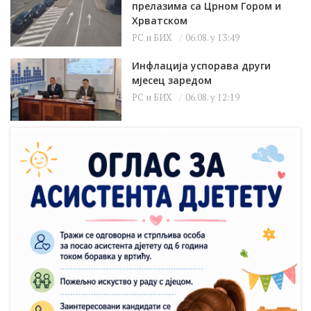
прелазима са Црном Гором и
Хрватском
РС и БИХ
06.08. у 13:49
Инфлација успорава други
мјесец заредом
РС и БИХ
06.08. у 12:19