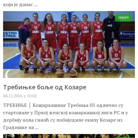
који је данас ...
СПОРТ
Требињке боље од Козаре
04.12.2016. у 10:02
ТРЕБИЊЕ │ Кошаркашице Требиња 03 одлично су
стартовале у Првој женској кошаркашкој лиги РС и у
дербију кола синоћ су побиједиле екипу Козаре из
Градишке на ...