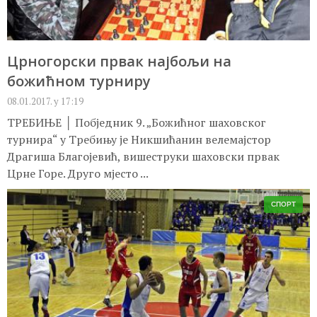
Црногорски првак најбољи на
божићном турниру
08.01.2017. у 17:19
ТРЕБИЊЕ │ Побједник 9. „Божићног шаховског
турнира“ у Требињу је Никшићанин велемајстор
Драгиша Благојевић, вишеструки шаховски првак
Црне Горе. Друго мјесто ...
СПОРТ