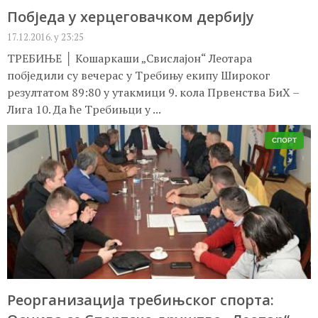
Побједа у херцеговачком дербију
17.12.2016. у 23:25
ТРЕБИЊЕ │ Кошаркаши „Свислајон“ Леотара
побједили су вечерас у Требињу екипу Широког
резултатом 89:80 у утакмици 9. кола Првенства БиХ –
Лига 10. Да ће Требињци у ...
СПОРТ
Реорганизација требињског спорта: