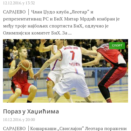
12.12.2016. у 13:32
САРАЈЕВО │ Члан Џудо клуба „Леотар“ и
репрезентативац РС и БиХ Митар Мрдић изабран је
међу троје најбољих спортиста БиХ, одлучио је
Олимпијски комитет БиХ. За ...
СПОРТ
Пораз у Хаџићима
10.12.2016. у 20:00
САРАЈЕВО │Кошаркаши „Свислајон“ Леотара поражени