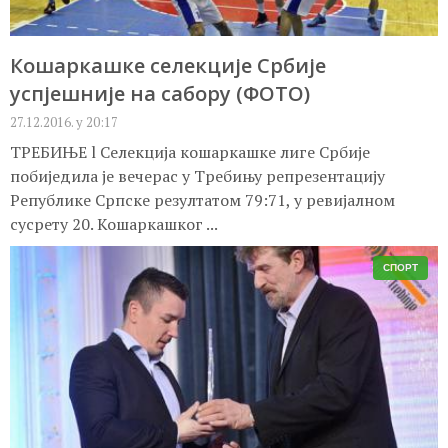
Кошаркашке селекције Србије
успјешније на сабору (ФОТО)
27.12.2016. у 20:17
ТРЕБИЊЕ l Селекција кошаркашке лиге Србије
побиједила је вечерас у Требињу репрезентацију
Републике Српске резултатом 79:71, у ревијалном
сусрету 20. Кошаркашког ...
СПОРТ