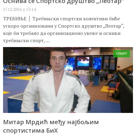
Оснива се Спортско друштво „Леотар“
17.12.2016. у 13:14
ТРЕБИЊЕ │ Требињски спортски колективи биће
ускоро организовани у Спортско друштво „Леотар“,
које би требало да организационо увеже и оснажи
требињски спорт, ...
СПОРТ
Митар Мрдић међу најбољим
спортистима БиХ