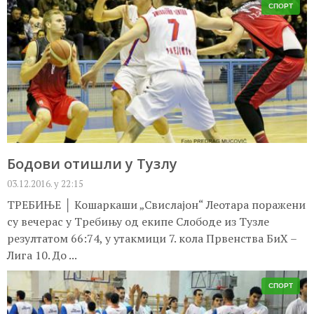
СПОРТ
Бодови отишли у Тузлу
03.12.2016. у 22:15
ТРЕБИЊЕ │ Кошаркаши „Свислајон“ Леотара поражени
су вечерас у Требињу од екипе Слободе из Тузле
резултатом 66:74, у утакмици 7. кола Првенства БиХ –
Лига 10. До ...
СПОРТ