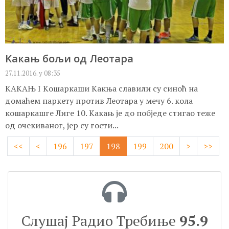
Kакањ бољи од Леотара
27.11.2016. у 08:35
КАКАЊ I Kошаркаши Kакња славили су синоћ на
домаћем паркету против Леотара у мечу 6. кола
кошаркашге Лиге 10. Kакањ је до побједе стигао теже
од очекиваног, јер су гости...
<<
<
196
197
198
199
200
>
>>
Слушај Радио Требиње
95.9