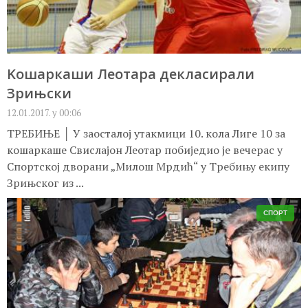
Kошаркаши Леотара декласирали
Зрињски
12.01.2017. у 00:06
ТРЕБИЊЕ │ У заосталој утакмици 10. кола Лиге 10 за
кошаркаше Свислајон Леотар побиједио је вечерас у
Спортској дворани „Милош Мрдић“ у Требињу екипу
Зрињског из ...
СПОРТ