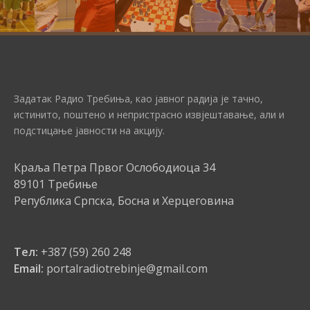
Задатак Радио Требиња, као јавног радија је тачно,
истинито, поштено и непристрасно извјештавање, али и
подстицање јавности на акцију.
Краља Петра Првог Ослободиоца 34
89101 Требиње
Република Српска, Босна и Херцеговина
Тел:
+387 (59) 260 248
Email:
portalradiotrebinje@gmail.com