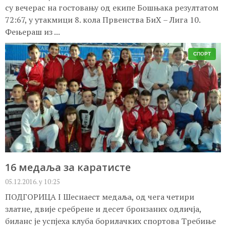
су вечерас на гостовању од екипе Бошњака резултатом
72:67, у утакмици 8. кола Првенства БиХ – Лига 10.
Фењераш из ...
СПОРТ
16 медаља за каратисте
05.12.2016. у 10:25
ПОДГОРИЦА I Шеснаест медаља, од чега четири
златне, двије сребрене и десет бронзаних одличја,
биланс је успјеха клуба борилачких спортова Требиње