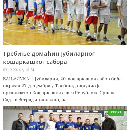
Требиње домаћин јубиларног
кошаркашког сабора
02.12.2016. у 18:31
БАЊАЛУКА │ Јубиларни, 20. кошаркашки сабор биће
одржан 27. децембра у Требињу, одлучио је
организатор Кошаркашки савез Републике Српске.
Сада већ традиционално, на ...
СПОРТ