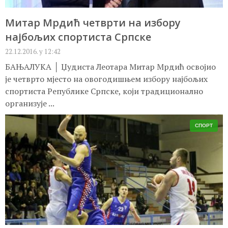
Митар Мрдић четврти на избору
најбољих спортиста Српске
22.12.2016. у 12:42
БАЊАЛУКА │ Џудиста Леотара Митар Мрдић освојио
је четврто мјесто на овогодишњем избору најбољих
спортиста Републике Српске, који традиционално
организује ...
СПОРТ