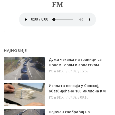
FM
НАЈНОВИЈЕ
Дужа чекања на граници са
Црном Гором и Хрватском
РС и БИХ
07.08. у 13:35
Исплата пензија у Српској,
обезбијеђено 180 милиона КМ
РС и БИХ
07.08. у 09:10
Појачан саобраћај на