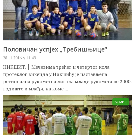
Половичан успјех „Требишњице“
28.11.2016. у 11:49
НИКШИЋ │ Мечевима трећег и четвртог кола
протеклог викенда у Никшићу је настављена
регионална рукометна лига за младе рукометаше 2000.
годиште и млађи, на коме ...
СПОРТ