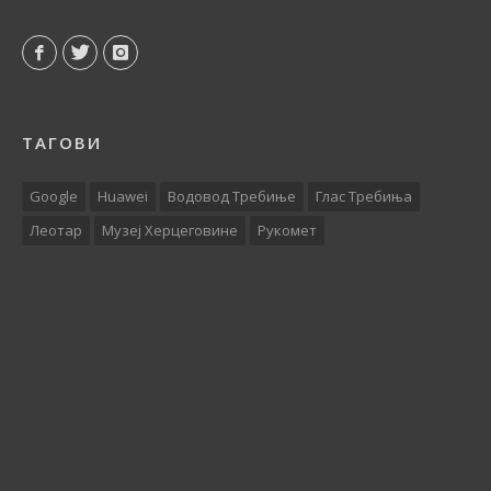
ТАГОВИ
Google
Huawei
Водовод Требиње
Глас Требиња
Леотар
Музеј Херцеговине
Рукомет