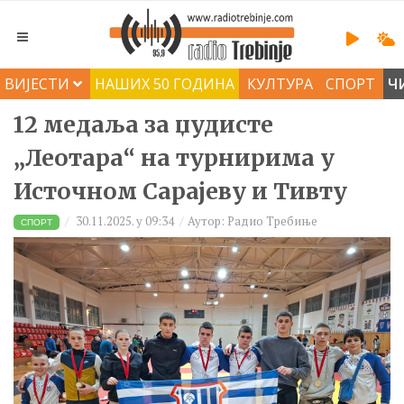
ВИЈЕСТИ
НАШИХ 50 ГОДИНА
КУЛТУРА
СПОРТ
Ч
12 медаља за џудисте
„Леотара“ на турнирима у
Источном Сарајеву и Тивту
30.11.2025. у 09:34
Аутор: Радио Требиње
СПОРТ