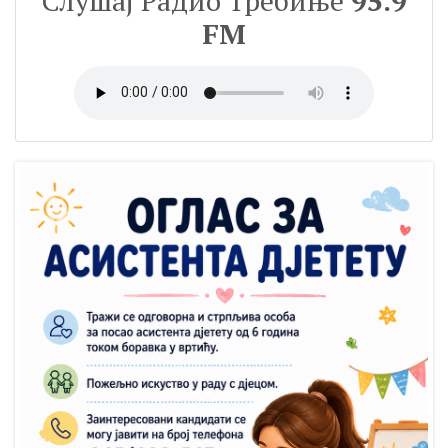
Слушај Радио Требиње
95.9
FM