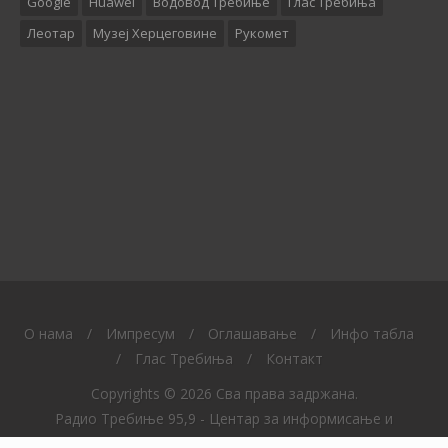
Google
Huawei
Водовод Требиње
Глас Требиња
Леотар
Музеј Херцеговине
Рукомет
O нама
/
Импресум
/
Оглашавање
/
Инфо табла
/
Глас Требиња
/
Контакт
Copyrights © 2026 Сва права задржана.
Радио Требиње 95,9 - Центар за информисање и
образовање