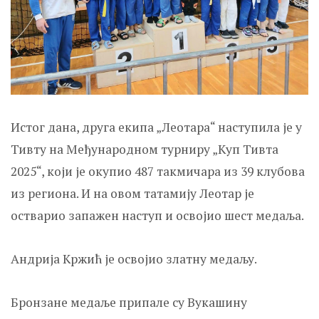
Истог дана, друга екипа „Леотара“ наступила је у
Тивту на Међународном турниру „Kуп Тивта
2025“, који је окупио 487 такмичара из 39 клубова
из региона. И на овом татамију Леотар је
остварио запажен наступ и освојио шест медаља.
Андрија Kржић је освојио златну медаљу.
Бронзане медаље припале су Вукашину