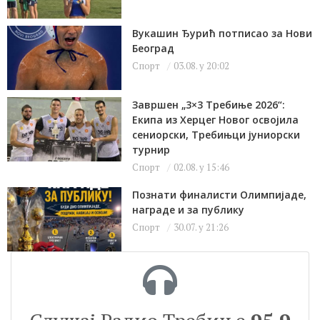
Вукашин Ђурић потписао за Нови
Београд
Спорт
03.08. у 20:02
Завршен „3×3 Требиње 2026“:
Екипа из Херцег Новог освојила
сениорски, Требињци јуниорски
турнир
Спорт
02.08. у 15:46
Познати финалисти Олимпијаде,
награде и за публику
Спорт
30.07. у 21:26