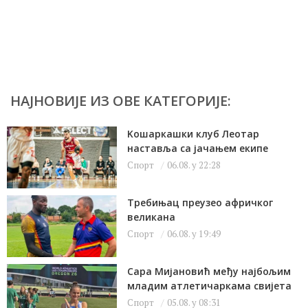
НАЈНОВИЈЕ ИЗ ОВЕ КАТЕГОРИЈЕ:
Kошаркашки клуб Леотар
наставља са јачањем екипе
Спорт
06.08. у 22:28
Требињац преузео афричког
великана
Спорт
06.08. у 19:49
Сара Мијановић међу најбољим
младим атлетичаркама свијета
Спорт
05.08. у 08:31