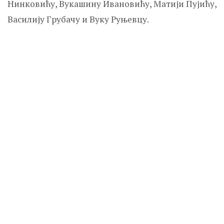
Нинковићу, Вукашину Ивановићу, Матији Пујићу,
Василију Грубачу и Вуку Руњевцу.