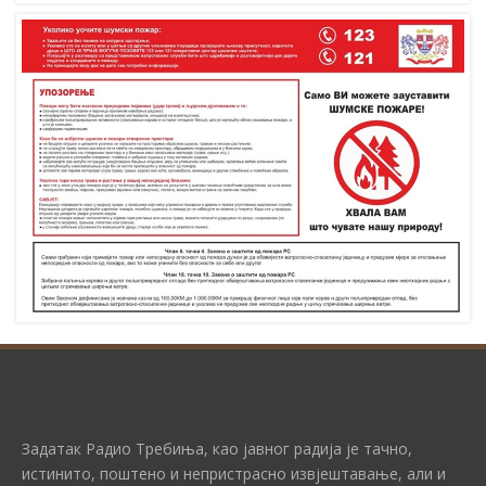
Задатак Радио Требиња, као јавног радија је тачно,
истинито, поштено и непристрасно извјештавање, али и