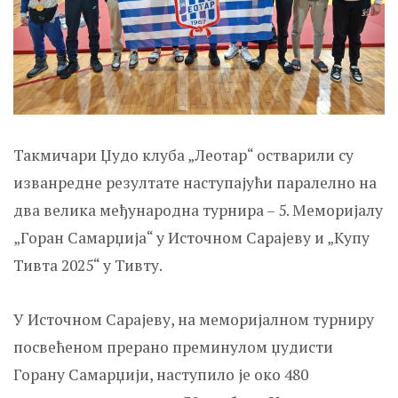
Такмичари Џудо клуба „Леотар“ остварили су
изванредне резултате наступајући паралелно на
два велика међународна турнира – 5. Меморијалу
„Горан Самарџија“ у Источном Сарајеву и „Kупу
Тивта 2025“ у Тивту.
У Источном Сарајеву, на меморијалном турниру
посвећеном прерано преминулом џудисти
Горану Самарџији, наступило је око 480