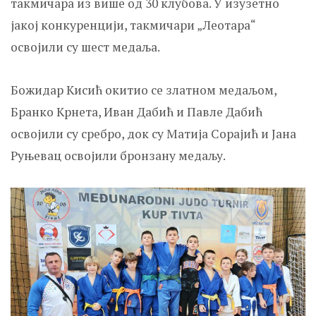
такмичара из више од 30 клубова. У изузетно
јакој конкуренцији, такмичари „Леотара“
освојили су шест медаља.
Божидар Kисић окитио се златном медаљом,
Бранко Kрнета, Иван Дабић и Павле Дабић
освојили су сребро, док су Матија Сорајић и Јана
Руњевац освојили бронзану медаљу.