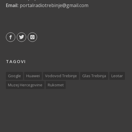
Email:
portalradiotrebinje@gmail.com
TAGOVI
Google
Huawei
Vodovod Trebinje
Glas Trebinja
Leotar
Muzej Hercegovine
Rukomet