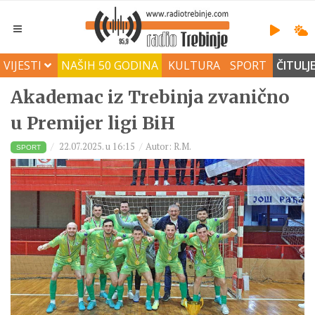
VIJESTI
NAŠIH 50 GODINA
KULTURA
SPORT
ČITULJ
Akademac iz Trebinja zvanično
u Premijer ligi BiH
22.07.2025. u 16:15
Autor: R.M.
SPORT