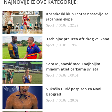
NAJNOVIJE IZ OVE KATEGORIJE:
Košarkaški klub Leotar nastavlja sa
jačanjem ekipe
Sport
06.08. u 22:28
Trebinjac preuzeo afričkog velikana
Sport
06.08. u 19:49
Sara Mijanović među najboljim
mladim atletičarkama svijeta
Sport
05.08. u 08:31
Vukašin Đurić potpisao za Novi
Beograd
Sport
03.08. u 20:02