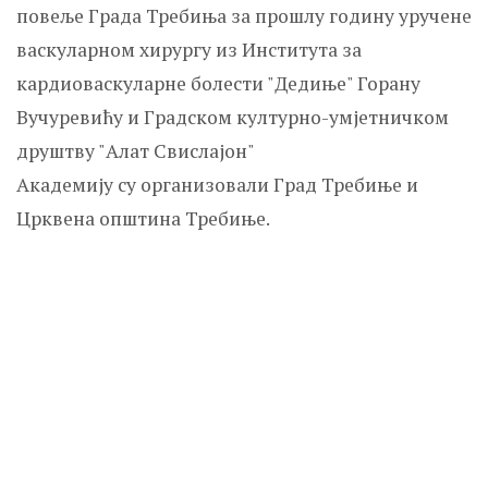
повеље Града Требиња за прошлу годину уручене
васкуларном хирургу из Института за
кардиоваскуларне болести "Дедиње" Горану
Вучуревићу и Градском културно-умјетничком
друштву "Алат Свислајон"
Академију су организовали Град Требиње и
Црквена општина Требиње.