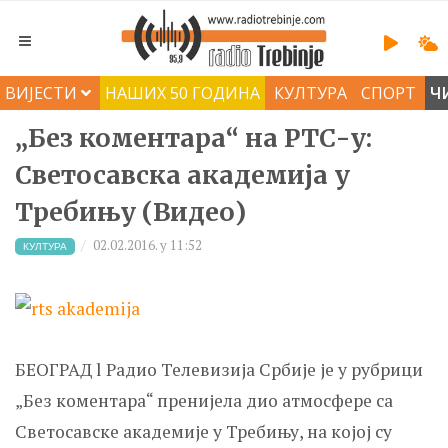
ВИЈЕСТИ
НАШИХ 50 ГОДИНА
КУЛТУРА
СПОРТ
Ч
„Без коментара“ на РТС-у:
Светосавска академија у
Требињу (Видео)
02.02.2016. у 11:52
КУЛТУРА
БЕОГРАД l Радио Телевизија Србије је у рубрици
„Без коментара“ пренијела дио атмосфере са
Светосавске академије у Требињу, на којој су