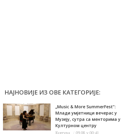
НАЈНОВИЈЕ ИЗ ОВЕ КАТЕГОРИЈЕ:
„Music & More SummerFest“:
Млади умјетници вечерас у
Музеју, сутра са менторима у
Културном центру
Култура
09.08. у 00:41