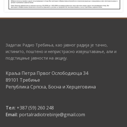
Задатак Радио Требиња, као јавног радија је тачно,
истинито, поштено и непристрасно извјештавање, али и
подстицање јавности на акцију.
Краља Петра Првог Ослободиоца 34
89101 Требиње
Република Српска, Босна и Херцеговина
Тел:
+387 (59) 260 248
Email:
portalradiotrebinje@gmail.com