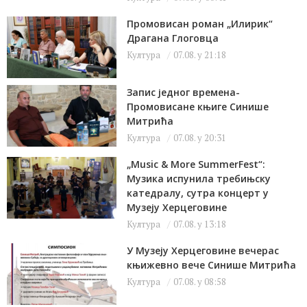
Промовисан роман „Илирик“
Драгана Глоговца
Култура
07.08. у 21:18
Запис једног времена-
Промовисане књиге Синише
Митрића
Култура
07.08. у 20:31
„Music & More SummerFest“:
Музика испунила требињску
катедралу, сутра концерт у
Музеју Херцеговине
Култура
07.08. у 13:18
У Музеју Херцеговине вечерас
књижевно вече Синише Митрића
Култура
07.08. у 08:58