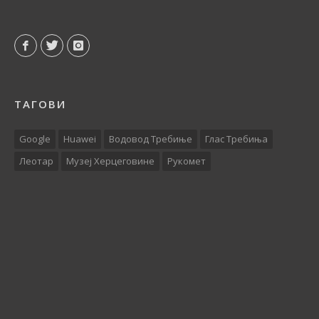
ТАГОВИ
Google
Huawei
Водовод Требиње
Глас Требиња
Леотар
Музеј Херцеговине
Рукомет