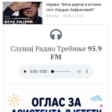
Најава: "Вече ријечи и истине:
гост Лордан Зафрановић"
Култура
06.08. у 15:14
Слушај Радио Требиње
95.9
FM