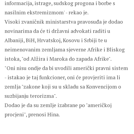
informacija, istrage, sudskog progona i borbe s
nasilnim ekstremizmom' - rekao je.
Visoki zvaničnik ministarstva pravosuđa je dodao
novinarima da će ti državni advokati raditi u
Albaniji, BiH, Hrvatskoj, Kosovu i Srbiji te u
neimenovanim zemljama sjeverne Afrike i Bliskog
istoka, "od Alžira i Maroka do zapada Afrike".
"Oni nisu ondje da bi uvodili američki pravni sistem
- istakao je taj funkcioner, oni će provjeriti ima li
zemlja "zakone koji su u skladu sa Konvencijom o
suzbijanju terorizma".
Dodao je da su zemlje izabrane po "američkoj
procjeni", prenosi Hina.