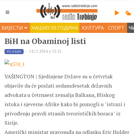
ВИЈЕСТИ
НАШИХ 50 ГОДИНА
КУЛТУРА
СПОРТ
Ч
BiH na Obaminoj listi
14.11.2014. у 12:21
РС И БИХ
VAŠINGTON | Sjedinjene Države su u četvrtak
objavile da će poslati sedamdesetak državnih
advokata u četrnaest zemalja Balkana, Bliskog
istoka i sjeverne Afrike kako bi pomogli u "istrazi i
privođenju pravdi stranih terorističkih boraca" iz
Sirije.
Američki ministar pravosuđa na odlasku Eric Holder