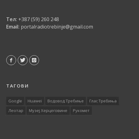
Тел:
+387 (59) 260 248
Email:
portalradiotrebinje@gmail.com
ТАГОВИ
Google
Huawei
Водовод Требиње
Глас Требиња
Леотар
Музеј Херцеговине
Рукомет