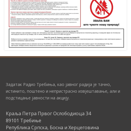
Задатак Радио Требиња, као јавног радија је тачно,
истинито, поштено и непристрасно извјештавање, али и
подстицање јавности на акцију.
Краља Петра Првог Ослободиоца 34
89101 Требиње
Република Српска, Босна и Херцеговина