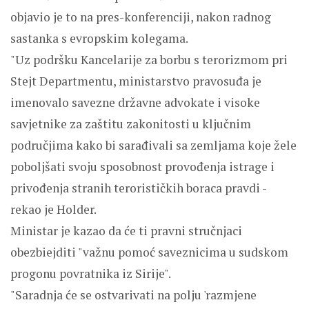
objavio je to na pres-konferenciji, nakon radnog
sastanka s evropskim kolegama.
"Uz podršku Kancelarije za borbu s terorizmom pri
Stejt Departmentu, ministarstvo pravosuđa je
imenovalo savezne državne advokate i visoke
savjetnike za zaštitu zakonitosti u ključnim
područjima kako bi sarađivali sa zemljama koje žele
poboljšati svoju sposobnost provođenja istrage i
privođenja stranih terorističkih boraca pravdi -
rekao je Holder.
Ministar je kazao da će ti pravni stručnjaci
obezbiejditi "važnu pomoć saveznicima u sudskom
progonu povratnika iz Sirije".
"Saradnja će se ostvarivati na polju 'razmjene