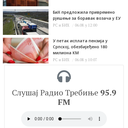
БиХ предложила привремено
рјешење за боравак возача у ЕУ
РС и БИХ
06.08. у 12:00
У петак исплата пензија у
Српској, обезбијеђено 180
милиона КМ
РС и БИХ
06.08. у 10:07
Слушај Радио Требиње
95.9
FM