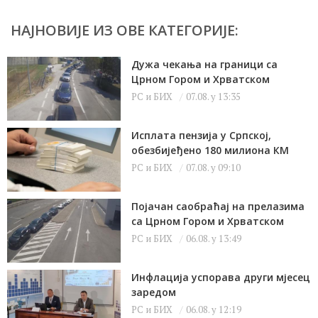
НАЈНОВИЈЕ ИЗ ОВЕ КАТЕГОРИЈЕ:
Дужа чекања на граници са
Црном Гором и Хрватском
РС и БИХ
07.08. у 13:35
Исплата пензија у Српској,
обезбијеђено 180 милиона КМ
РС и БИХ
07.08. у 09:10
Појачан саобраћај на прелазима
са Црном Гором и Хрватском
РС и БИХ
06.08. у 13:49
Инфлација успорава други мјесец
заредом
РС и БИХ
06.08. у 12:19