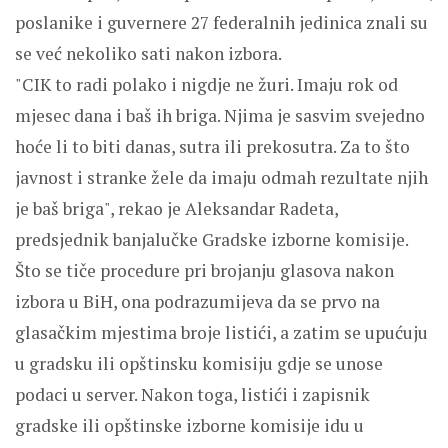
poslanike i guvernere 27 federalnih jedinica znali su
se već nekoliko sati nakon izbora.
"CIK to radi polako i nigdje ne žuri. Imaju rok od
mjesec dana i baš ih briga. Njima je sasvim svejedno
hoće li to biti danas, sutra ili prekosutra. Za to što
javnost i stranke žele da imaju odmah rezultate njih
je baš briga", rekao je Aleksandar Radeta,
predsjednik banjalučke Gradske izborne komisije.
Što se tiče procedure pri brojanju glasova nakon
izbora u BiH, ona podrazumijeva da se prvo na
glasačkim mjestima broje listići, a zatim se upućuju
u gradsku ili opštinsku komisiju gdje se unose
podaci u server. Nakon toga, listići i zapisnik
gradske ili opštinske izborne komisije idu u