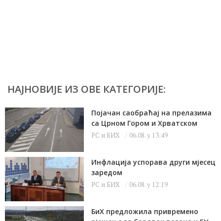
НАЈНОВИЈЕ ИЗ ОВЕ КАТЕГОРИЈЕ:
Појачан саобраћај на прелазима
са Црном Гором и Хрватском
РС и БИХ
06.08. у 13:49
Инфлација успорава други мјесец
заредом
РС и БИХ
06.08. у 12:19
БиХ предложила привремено