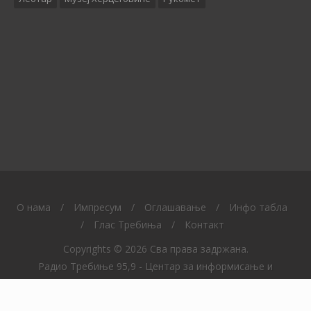
O нама
/
Импресум
/
Оглашавање
/
Инфо табла
/
Глас Требиња
/
Контакт
Copyrights © 2026 Сва права задржана.
Радио Требиње 95,9 - Центар за информисање и
образовање