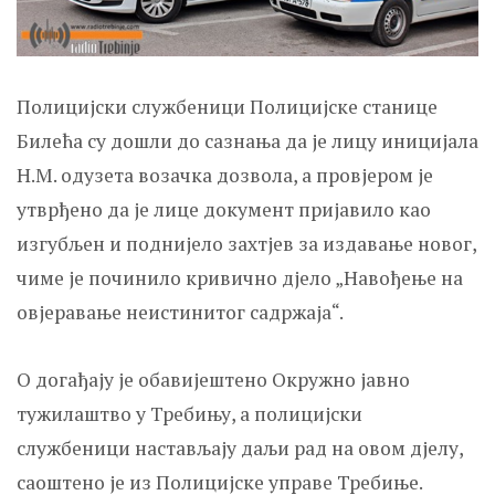
Полицијски службеници Полицијске станице
Билећа су дошли до сазнања да је лицу иницијала
Н.М. одузета возачка дозвола, а провјером је
утврђено да је лице документ пријавило као
изгубљен и поднијело захтјев за издавање новог,
чиме је починило кривично дјело „Навођење на
овјеравање неистинитог садржаја“.
О догађају је обавијештено Окружно јавно
тужилаштво у Требињу, а полицијски
службеници настављају даљи рад на овом дјелу,
саоштено је из Полицијске управе Требиње.