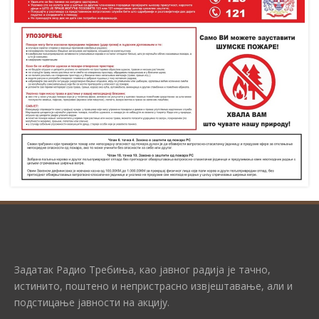
Задатак Радио Требиња, као јавног радија је тачно,
истинито, поштено и непристрасно извјештавање, али и
подстицање јавности на акцију.