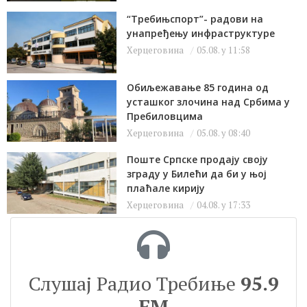
“Требињспорт”- радови на
унапређењу инфраструктуре
Херцеговина
05.08. у 11:58
Обиљежавање 85 година од
усташког злочина над Србима у
Пребиловцима
Херцеговина
05.08. у 08:40
Поште Српске продају своју
зграду у Билећи да би у њој
плаћале кирију
Херцеговина
04.08. у 17:33
Слушај Радио Требиње
95.9
FM