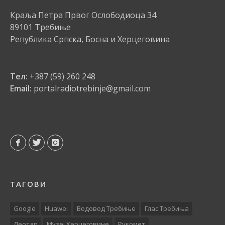
Краља Петра Првог Ослободиоца 34
89101 Требиње
Република Српска, Босна и Херцеговина
Тел:
+387 (59) 260 248
Email:
portalradiotrebinje@gmail.com
ТАГОВИ
Google
Huawei
Водовод Требиње
Глас Требиња
Леотар
Музеј Херцеговине
Рукомет