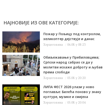
НАЈНОВИЈЕ ИЗ ОВЕ КАТЕГОРИЈЕ:
Пожар у Пољицу под контролом,
хеликоптер дејствује и данас
Херцеговина
06.08. у 08:23
Обиљежавање у Пребиловцима;
Српски народ сабрао се да у
молитви искаже доброту и љубав
према слободи
Херцеговина
05.08. у 20:20
ЛИПА ФЕСТ 2026 улази у ново
поглавље: Билећа поново у знаку
културе, музике и смијеха
Херцеговина
05.08. у 20:04