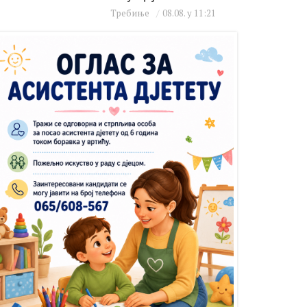
Требиње
08.08. у 11:21