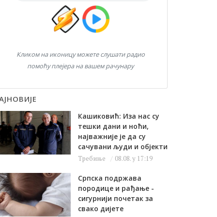
Кликом на иконицу можете слушати радио
помоћу плејера на вашем рачунару
АЈНОВИЈЕ
Кашиковић: Иза нас су
тешки дани и ноћи,
најважније је да су
сачувани људи и објекти
Требиње
08.08. у 17:19
Српска подржава
породице и рађање -
сигурнији почетак за
свако дијете