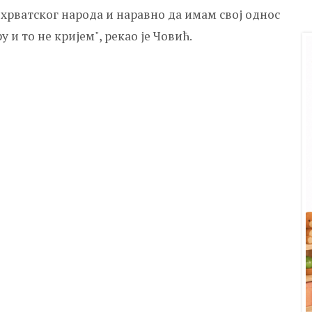
 хрватског народа и наравно да имам свој однос
и то не кријем", рекао је Човић.