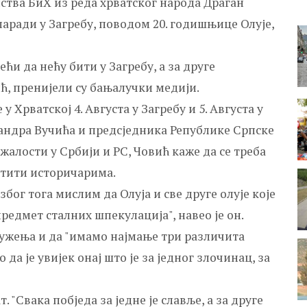
ства БиХ из реда хрватског народа Драган
паради у Загребу, поводом 20. годишњице Олује,
ћи да нећу бити у Загребу, а за друге
ић, пренијели су бањалучки медији.
рватској 4. Августа у Загребу и 5. Августа у
сандра Вучића и предсједника Републике Српске
жалости у Србији и РС, Човић каже да се треба
стити историчарима.
због тога мислим да Олуја и све друге олује које
предмет сталних шпекулација", навео је он.
кружења и да "имамо најмање три различита
 да је увијек онај што је за једног злочинац, за
т. "Свака побједа за једне је славље, а за друге