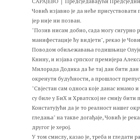
САРАЈЕВО │ Предсједавајући Предсједни
Човић изјавио је да неће присуствовати 
јер није ни позван.
"Позив нисам добио, сада могу сигурно ре
манифестације ћу видјети", рекао је Чов
Поводом обиљежавања годишњице Олује у Х
Книну, и изјава српског премијера Алек
Милорада Додика да ће тај дан бити дан 
окренути будућности, а прошлост препу
"Свјестан сам односа које данас имамо и 
су биле у БиХ и Хрватској не смију бити 
Констатујући да је то реалност нашег о
гледања" на такве догађаје, Човић је рекао
другог је херој.
У том смислу, казао је, треба и гледати ра