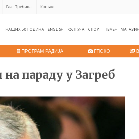
Глас Требиња
Контакт
НАШИХ 50 ГОДИНА
ENGLISH
КУЛТУРА
СПОРТ
ТЕМЕ+
МАГАЗИ
ПРОГРАМ РАДИЈА
ГПОКО
В
 на параду у Загреб