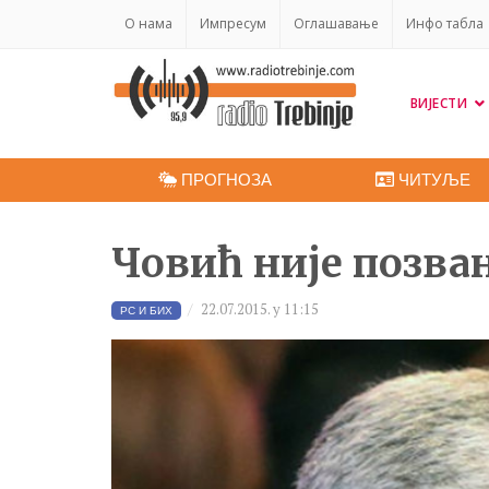
O нама
Импресум
Оглашавање
Инфо табла
ВИЈЕСТИ
ПРОГНОЗА
ЧИТУЉЕ
Човић није позван
22.07.2015. у 11:15
РС И БИХ