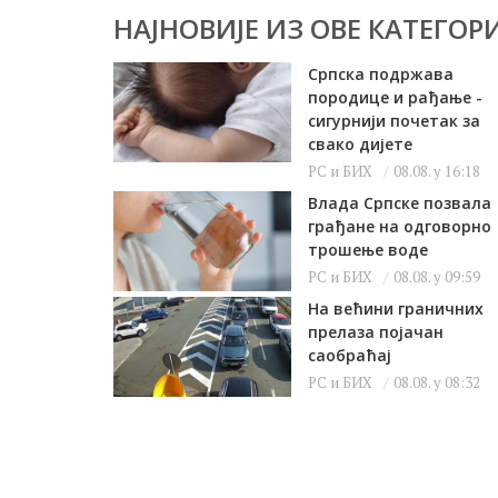
НАЈНОВИЈЕ ИЗ ОВЕ КАТЕГОРИ
Српска подржава
породице и рађање -
сигурнији почетак за
свако дијете
РС и БИХ
08.08. у 16:18
Влада Српске позвала
грађане на одговорно
трошење воде
РС и БИХ
08.08. у 09:59
На већини граничних
прелаза појачан
саобраћај
РС и БИХ
08.08. у 08:32