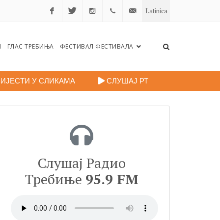
Latinica
Facebook
Twitter
Instagram
+38759
portalradiotrebinje@gmail.c
Н
ГЛАС ТРЕБИЊА
ФЕСТИВАЛ ФЕСТИВАЛА
260
248
ИЈЕСТИ У СЛИКАМА
СЛУШАЈ РТ
Слушај Радио
Требиње
95.9 FM