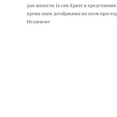
дан жалости. Ја сам Хрват и представник
према свим догађањима на овом простору 
Независне