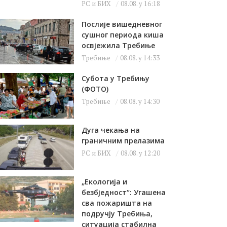
РС и БИХ
08.08. у 16:18
Послије вишедневног
сушног периода киша
освјежила Требиње
Требиње
08.08. у 14:33
Субота у Требињу
(ФОТО)
Требиње
08.08. у 14:30
Дуга чекања на
граничним прелазима
РС и БИХ
08.08. у 12:20
„Екологија и
безбједност“: Угашена
сва пожаришта на
подручју Требиња,
ситуација стабилна