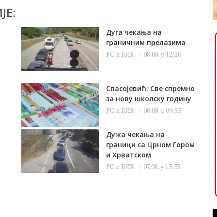
ЈЕ:
Дуга чекања на
граничним прелазима
РС и БИХ
08.08. у 12:20
Спасојевић: Све спремно
за нову школску годину
РС и БИХ
08.08. у 09:53
Дужа чекања на
граници са Црном Гором
и Хрватском
РС и БИХ
07.08. у 13:35