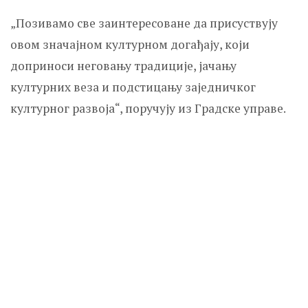
„Позивамо све заинтересоване да присуствују
овом значајном културном догађају, који
доприноси неговању традиције, јачању
културних веза и подстицању заједничког
културног развоја“, поручују из Градске управе.