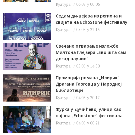
Култура
06.08. у 00:06
Седам ди-џејева из региона и
свијета на EchoStone фестивалу
Култура
05.08. у 21:15
Свечано отварање изложбе
Милтона Глејзера „Ево шта сам
досад научио“
Култура
05.08. у 14:50
Промоција романа „Илирик“
Драгана Глоговца у Народној
библиотеци
Култура
04.08. у 20:17
Журка у Дучићевој улици као
најава „Echostone“ фестивала
Култура
04.08. у 00:21