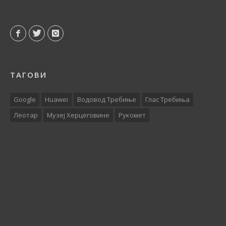
ТАГОВИ
Google
Huawei
Водовод Требиње
Глас Требиња
Леотар
Музеј Херцеговине
Рукомет