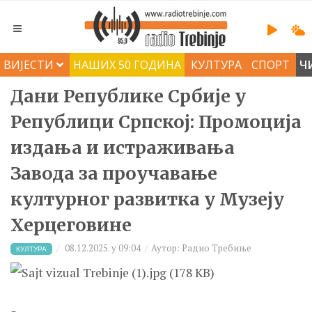
ВИЈЕСТИ
НАШИХ 50 ГОДИНА
КУЛТУРА
СПОРТ
Ч
Дани Републике Србије у
Републици Српској: Промоција
издања и истраживања
Завода за проучавање
културног развитка у Музеју
Херцеговине
08.12.2025. у 09:04
Аутор: Радио Требиње
КУЛТУРА