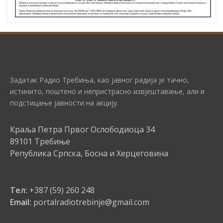
Задатак Радио Требиња, као јавног радија је тачно,
истинито, поштено и непристрасно извјештавање, али и
подстицање јавности на акцију.
Краља Петра Првог Ослободиоца 34
89101 Требиње
Република Српска, Босна и Херцеговина
Тел:
+387 (59) 260 248
Email:
portalradiotrebinje@gmail.com