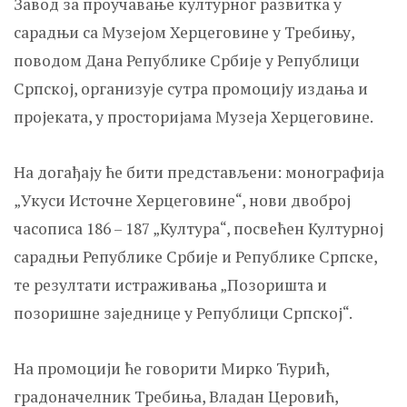
Завод за проучавање културног развитка у
сарадњи са Музејом Херцеговине у Требињу,
поводом Дана Републике Србије у Републици
Српској, организује сутра промоцију издања и
пројеката, у просторијама Музеја Херцеговине.
На догађају ће бити представљени: монографија
„Укуси Источне Херцеговине“, нови двоброј
часописа 186 – 187 „Култура“, посвећен Културној
сарадњи Републике Србије и Републике Српске,
те резултати истраживања „Позоришта и
позоришне заједнице у Републици Српској“.
На промоцији ће говорити Мирко Ћурић,
градоначелник Требиња, Владан Церовић,