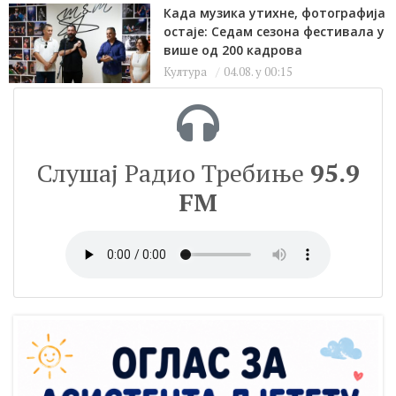
Када музика утихне, фотографија
остаје: Седам сезона фестивала у
више од 200 кадрова
Култура
04.08. у 00:15
Слушај Радио Требиње
95.9
FM