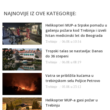
NAJNOVIJE IZ OVE KATEGORIJE:
Helikopteri MUP-a Srpske pomažu u
gašenju požara kod Trebinja i izveli
hitan medicinski let do Beograda
Trebinje
06.08. u 10:54
Tropski talas se nastavlja: Danas
do 36 stepeni
Trebinje
06.08. u 08:19
Vatra se približila kućama u
trebinjskom selu Poljice Petrovo
Trebinje
05.08. u 23:12
Helikopter MUP-a gasi požar u
Trebinju