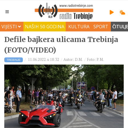
VIJESTI
NAŠIH 50 GODINA
KULTURA
SPORT
ČITULJ
Defile bajkera ulicama Trebinja
(FOTO/VIDEO)
11.06.2022. u 18:32
Autor: D.M.
Foto: P. M.
TREBINJE