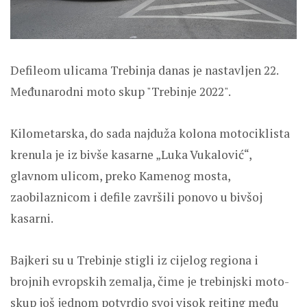
Defileom ulicama Trebinja danas je nastavljen 22.
Međunarodni moto skup "Trebinje 2022".
Kilometarska, do sada najduža kolona motociklista
krenula je iz bivše kasarne „Luka Vukalović“,
glavnom ulicom, preko Kamenog mosta,
zaobilaznicom i defile završili ponovo u bivšoj
kasarni.
Bajkeri su u Trebinje stigli iz cijelog regiona i
brojnih evropskih zemalja, čime je trebinjski moto-
skup još jednom potvrdio svoj visok rejting među