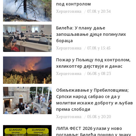
под контролом
Херцеговина
07.08. у 20:34
Билећа: У плану даље
запошљавање дјеце погинулих
бораца
Херцеговина
07.08. у 15:45
Пожар у Пољицу под контролом,
хеликоптер дејствује и данас
Херцеговина
06.08. у 08:23
Обиљежавање у Пребиловцима;
Српски народ сабрао се да у
молитви искаже доброту и љубав
према слободи
Херцеговина
05.08. у 20:20
ЛИПА ФЕСТ 2026 улази у ново
поглавље: Билећа поново у знаку