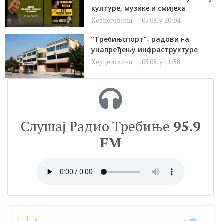
културе, музике и смијеха
Херцеговина
05.08. у 20:04
“Требињспорт”- радови на
унапређењу инфраструктуре
Херцеговина
05.08. у 11:58
Слушај Радио Требиње
95.9
FM