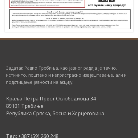
Задатак Радио Требиња, као јавног радија је тачно,
истинито, поштено и непристрасно извјештавање, али и
подстицање јавности на акцију.
Краља Петра Првог Ослободиоца 34
89101 Требиње
Република Српска, Босна и Херцеговина
Тел:
+387 (59) 260 248