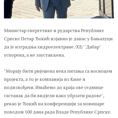
Министар енергетике и рударства Републике
Српске Петар Ђокић изјавио је данас у Бањалуци
да је изградња хидроелектране /ХЕ/ "Дабар"
успорена, а не заустављена.
"Морају бити ријешена нека питања са носиоцем
пројекта, а то је компанија из Кине и
подизвођачи. Имаћемо до краја ове седмице
састанак да би видјели како убрзати радове",
рекао је Ђокић на конференцији за новинаре
поводом 100 дана рада Владе Републике Српске.