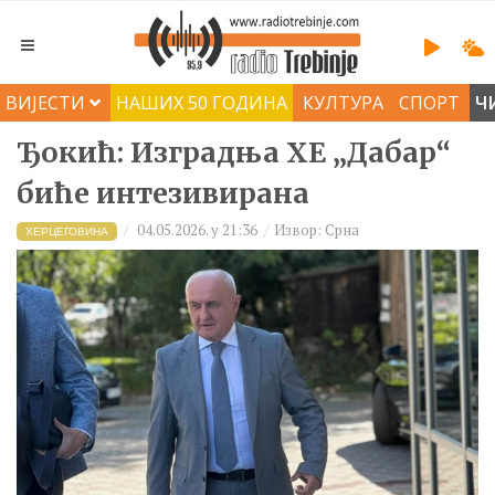
ВИЈЕСТИ
НАШИХ 50 ГОДИНА
КУЛТУРА
СПОРТ
Ч
Ђокић: Изградња ХE „Дабар“
биће интезивирана
04.05.2026. у 21:36
Извор: Срна
ХЕРЦЕГОВИНА