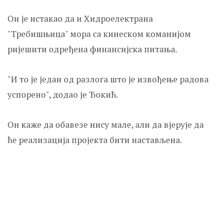
Он је истакао да и Хидроелектрана
"Требишњица" мора са кинеском команијом
ријешити одређена финансијска питања.
"И то је један од разлога што је извођење радова
успорено", додао је Ђокић.
Он каже да обавезе нису мале, али да вјерује да
ће реализација пројекта бити настављена.