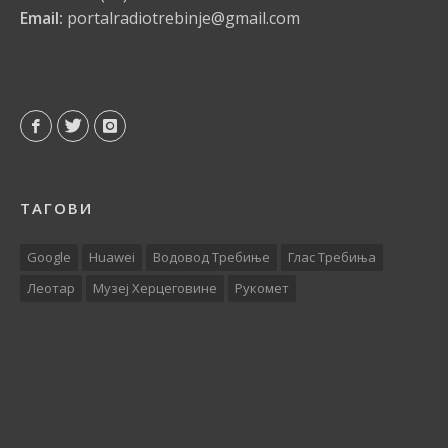
Email:
portalradiotrebinje@gmail.com
ТАГОВИ
Google
Huawei
Водовод Требиње
Глас Требиња
Леотар
Музеј Херцеговине
Рукомет