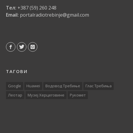
Тел:
+387 (59) 260 248
Email:
portalradiotrebinje@gmail.com
ТАГОВИ
Google
Huawei
Водовод Требиње
Глас Требиња
Леотар
Музеј Херцеговине
Рукомет