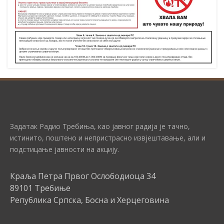
Задатак Радио Требиња, као јавног радија је тачно,
истинито, поштено и непристрасно извјештавање, али и
подстицање јавности на акцију.
Краља Петра Првог Ослободиоца 34
89101 Требиње
Република Српска, Босна и Херцеговина