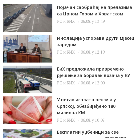
Појачан саобраћај на прелазима
са Црном Гором и Хрватском
РС и БИХ
06.08. у 13:49
Инфлација успорава други мјесец
заредом
РС и БИХ
06.08. у 12:19
БиХ предложила привремено
рјешење за боравак возача у ЕУ
РС и БИХ
06.08. у 12:00
У петак исплата пензија у
Српској, обезбијеђено 180
милиона КМ
РС и БИХ
06.08. у 10:07
Бесплатни уџбеници за све