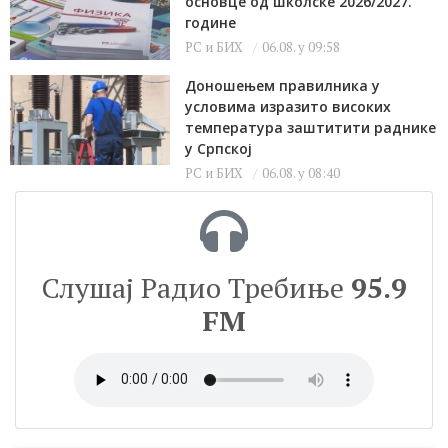
основце од школске 2026/2027.
године
РС и БИХ
06.08. у 09:58
Доношењем правилника у
условима изразито високих
температура заштитити раднике
у Српској
РС и БИХ
06.08. у 08:40
Слушај Радио Требиње
95.9
FM