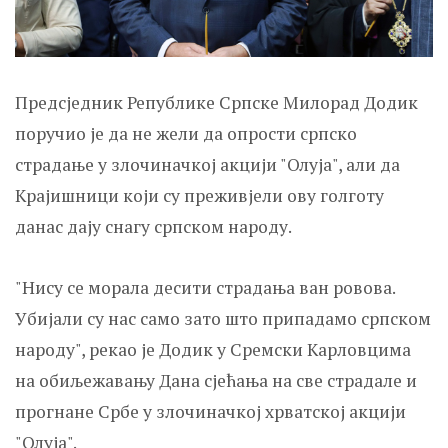
Предсједник Републике Српске Милорад Додик
поручио је да не жели да опрости српско
страдање у злочиначкој акцији "Олуја", али да
Kрајишници који су преживјели ову голготу
данас дају снагу српском народу.
"Нису се морала десити страдања ван ровова.
Убијали су нас само зато што припадамо српском
народу", рекао је Додик у Сремски Kарловцима
на обиљежавању Дана сјећања на све страдале и
прогнане Србе у злочиначкој хрватској акцији
"Олуја".