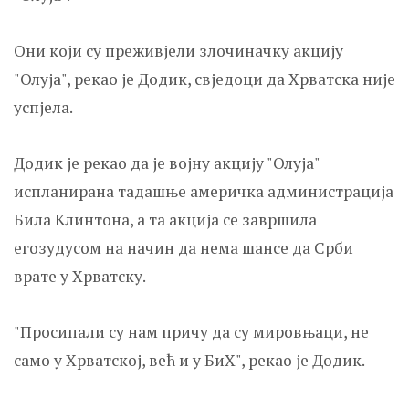
Они који су преживјели злочиначку акцију
"Олуја", рекао је Додик, свједоци да Хрватска није
успјела.
Додик је рекао да је војну акцију "Олуја"
испланирана тадашње америчка администрација
Била Kлинтона, а та акција се завршила
егозудусом на начин да нема шансе да Срби
врате у Хрватску.
"Просипали су нам причу да су мировњаци, не
само у Хрватској, већ и у БиХ", рекао је Додик.