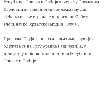
Република Српска и Србија вечерас у Сремским
Kарловцима заједнички обиљежавају Дан
сјећања на све страдале и прогнане Србе у
злочиначкој хрватској акцији "Олуја".
Програм "Олуја је погром - памтимо заувијек"
одржава се на Тргу Бранка Радичевића, у
присуству највиших званичника Републике
Српске и Србије.