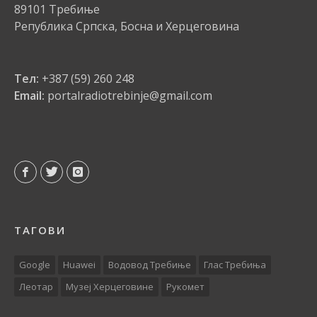
89101 Требиње
Република Српска, Босна и Херцеговина
Тел:
+387 (59) 260 248
Email:
portalradiotrebinje@gmail.com
ТАГОВИ
Google
Huawei
Водовод Требиње
Глас Требиња
Леотар
Музеј Херцеговине
Рукомет