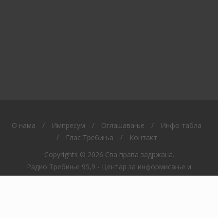
O нама
/
Импресум
/
Оглашавање
/
Инфо табла
/
Глас Требиња
/
Контакт
Copyrights © 2026 Сва права задржана.
Радио Требиње 95,9 - Центар за информисање и
образовање