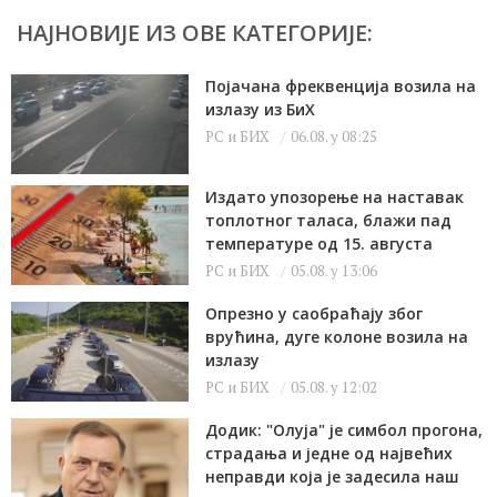
НАЈНОВИЈЕ ИЗ ОВЕ КАТЕГОРИЈЕ:
Појачана фреквенција возила на
излазу из БиХ
РС и БИХ
06.08. у 08:25
Издато упозорење на наставак
топлотног таласа, блажи пад
температуре од 15. августа
РС и БИХ
05.08. у 13:06
Опрезно у саобраћају због
врућина, дуге колоне возила на
излазу
РС и БИХ
05.08. у 12:02
Додик: "Олуја" је симбол прогона,
страдања и једне од највећих
неправди која је задесила наш