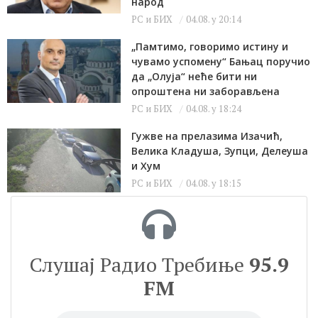
народ
РС и БИХ
04.08. у 20:14
„Памтимо, говоримо истину и
чувамо успомену“ Бањац поручио
да „Олуја“ неће бити ни
опроштена ни заборављена
РС и БИХ
04.08. у 18:24
Гужве на прелазима Изачић,
Велика Кладуша, Зупци, Делеуша
и Хум
РС и БИХ
04.08. у 18:15
Слушај Радио Требиње
95.9
FM