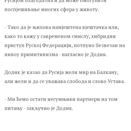
Русијом благодатна и да може омогућити
поспјешивање многих сфера у животу.
- Тако да је њихова намјештена вјештачка или,
како то кажу у савременом смислу, хибридни
приступ Руској Федерацији, потпуно безвезан на
нивоу примитивизма - нагласио је Додик.
Додик је казао да Русија жели мир на Балкану,
али жели и да се уважава слобода и слово Устава.
- Ми ћемо остати несумњиви партнери на том
питању - закључио је Додик.