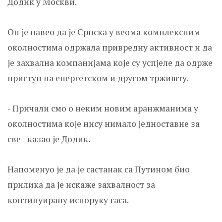
Додик у Москви.
Он је навео да је Српска у веома комплексним
околностима одржала привредну активност и да
је захвална компанијама које су успјеле да одрже
приступ на енергетском и другом тржишту.
- Причали смо о неким новим аранжманима у
околностима које нису нимало једноставне за
све - казао је Додик.
Напоменуо је да је састанак са Путином био
прилика да је искаже захвалност за
континуирану испоруку гаса.