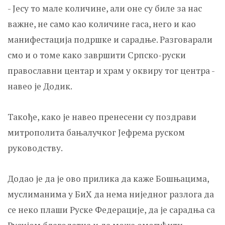
- Јесу то мале количине, али оне су биле за нас
важне, не само као количине гаса, него и као
манифестација подршке и сарадње. Разговарали
смо и о томе како завршити Српско-руски
православни центар и храм у оквиру тог центра -
навео је Додик.
Такође, како је навео пренесени су поздрави
митрополита бањалучког Јефрема руском
руководству.
Додао је да је ово прилика да каже Бошњацима,
муслиманима у БиХ да нема ниједног разлога да
се неко плаши Руске Федерације, да је сарадња са