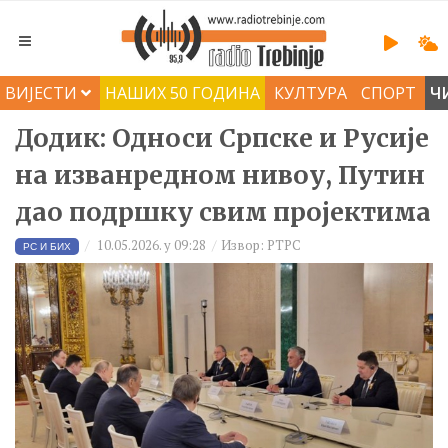
ВИЈЕСТИ
НАШИХ 50 ГОДИНА
КУЛТУРА
СПОРТ
Ч
Додик: Односи Српске и Русије
на изванредном нивоу, Путин
дао подршку свим пројектима
10.05.2026. у 09:28
Извор: РТРС
РС И БИХ