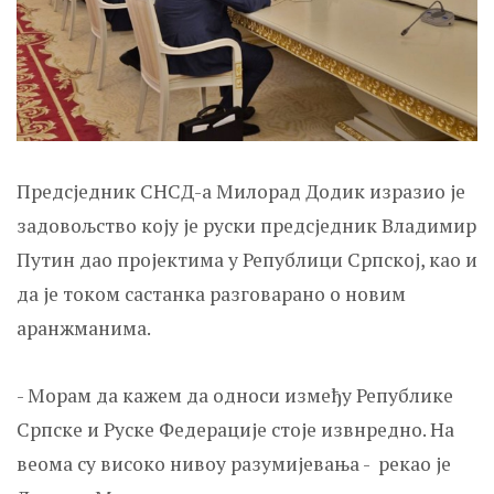
Предсједник СНСД-а Милорад Додик изразио је
задовољство коју је руски предсједник Владимир
Путин дао пројектима у Републици Српској, као и
да је током састанка разговарано о новим
аранжманима.
- Морам да кажем да односи између Републике
Српске и Руске Федерације стоје извнредно. На
веома су високо нивоу разумијевања - рекао је