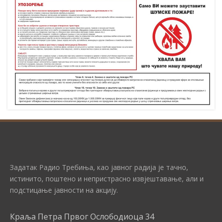
Задатак Радио Требиња, као јавног радија је тачно,
истинито, поштено и непристрасно извјештавање, али и
подстицање јавности на акцију.
Краља Петра Првог Ослободиоца 34