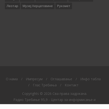
Леотар
Музеј Херцеговине
Рукомет
O нама
/
Импресум
/
Оглашавање
/
Инфо табла
/
Глас Требиња
/
Контакт
Copyrights © 2026 Сва права задржана.
Радио Требиње 95,9 - Центар за информисање и
образовање