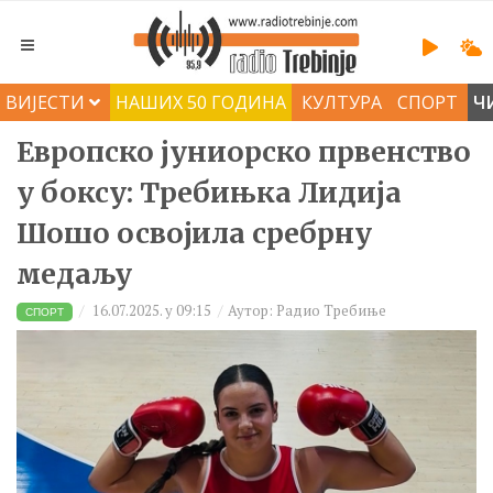
ВИЈЕСТИ
НАШИХ 50 ГОДИНА
КУЛТУРА
СПОРТ
Ч
Европско јуниорско првенство
у боксу: Требињка Лидија
Шошо освојила сребрну
медаљу
16.07.2025. у 09:15
Аутор: Радио Требиње
СПОРТ