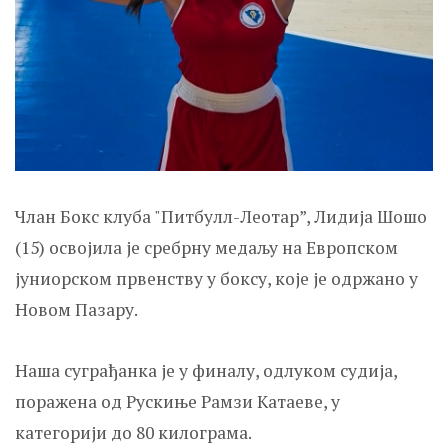
Члан Бокс клуба "Питбулл-Леотар”, Лидија Шошо
(15) освојила је сребрну медаљу на Европском
јуниорском првенству у боксу, које је одржано у
Новом Пазару.
Наша суграђанка је у финалу, одлуком судија,
поражена од Рускиње Рамзи Катаеве, у
категорији до 80 килограма.