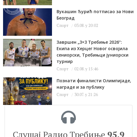
Вукашин Ђурић потписао за Нови
Београд
Спорт
03.08. у 20:02
Завршен „3×3 Требиње 2026“:
Екипа из Херцег Новог освојила
сениорски, Требињци јуниорски
турнир
Спорт
02.08. у 15:46
Познати финалисти Олимпијаде,
награде и за публику
Спорт
30.07. у 21:26
Слушај Радио Требиње
95.9