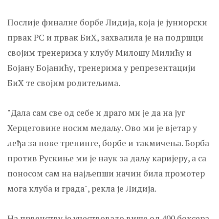
Послије финалне борбе Лидија, која је јуниорски
првак РС и првак БиХ, захвалила је на подршци
својим тренерима у клубу Милошу Милићу и
Бојану Бојанићу, тренерима у репрезентацији
БиХ те својим родитељима.
"Дала сам све од себе и драго ми је да на југ
Херцеговине носим медаљу. Ово ми је вјетар у
леђа за нове тренинге, борбе и такмичења. Борба
против Рускиње ми је наук за даљу каријеру, а са
поносом сам на најљепши начин била промотер
мога клуба и града", рекла је Лидија.
На првенству је учествовало више од 400 боксера