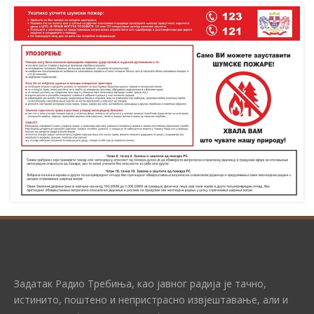
Задатак Радио Требиња, као јавног радија је тачно,
истинито, поштено и непристрасно извјештавање, али и