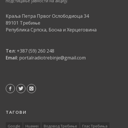
подстицање јавности на акцију.
Краља Петра Првог Ослободиоца 34
89101 Требиње
Република Српска, Босна и Херцеговина
Тел:
+387 (59) 260 248
Email:
portalradiotrebinje@gmail.com
ТАГОВИ
Google
Huawei
Водовод Требиње
Глас Требиња