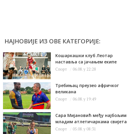
НАЈНОВИЈЕ ИЗ ОВЕ КАТЕГОРИЈЕ:
Kошаркашки клуб Леотар
наставља са јачањем екипе
Спорт
06.08. у 22:28
Требињац преузео афричког
великана
Спорт
06.08. у 19:49
Сара Мијановић међу најбољим
младим атлетичаркама свијета
Спорт
05.08. у 08:31