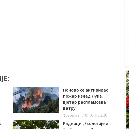
ЈЕ:
Поново се активирао
пожар изнад Луке,
вјетар распламсава
ватру
Требиње
07.08. у 13:30
р
Радници „Екологије и