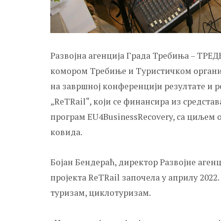
Развојна агенција Града Требиња – ТРЕ
комором Требиње и Туристичком организ
на завршној конференцији резултате и 
„ReTRail“, који се финансира из средста
програм EU4BusinessRecovery, са циљем 
ковида.
Бојан Бендераћ, директор Развојне агенц
пројекта ReTRail започела у априлу 2022.
туризам, циклотуризам.