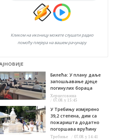
Кликом на иконицу можете слушати радио
помоћу плејера на вашем рачунару
АЈНОВИЈЕ
Билећа: У плану даље
запошљавање дјеце
погинулих бораца
Херцеговина
07.08. у 15:45
У Требињу измјерено
39,2 степена, дим са
пожаришта додатно
погоршава врућину
Требиње
07.08. у 14:41