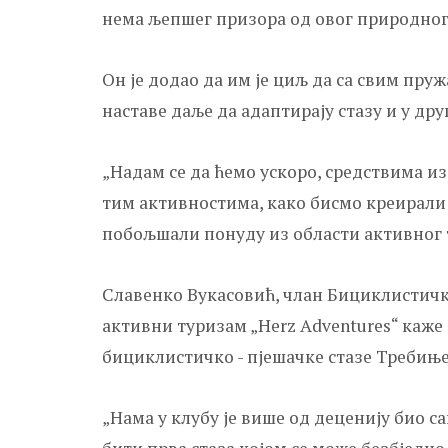
нема љепшег призора од овог природног 
Он је додао да им је циљ да са свим пру
наставе даље да адаптирају стазу и у др
„Надам се да ћемо ускоро, средствима из
тим активностима, како бисмо креирали
побољшали понуду из области активног т
Славенко Вукасовић, члан Бициклистичко
активни туризам „Herz Adventures“ каже 
бициклистичко - пјешачке стазе Требиње 
„Нама у клубу је више од деценију био са