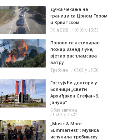
Дужа чекања на
граници са Црном Гором
и Хрватском
РС и БИХ
07.08. у 13:35
Поново се активирао
пожар изнад Луке,
вјетар распламсава
ватру
Требиње
07.08. у 13:30
Гостујући доктори у
Болници „Свети
Архиђакон Стефан-9.
јануар“
Обавјештења
07.08. у 13:27
„Music & More
SummerFest“: Музика
испунила требињску