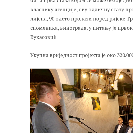
бити прва стаза којом се може безбједно
власнику агенције, ову одличну стазу пр
лијепа, 90 одсто пролази поред ријеке 
споменика, винограда, у питању је првок
Вукасовић.
Укупна вриједност пројекта је око 320.00