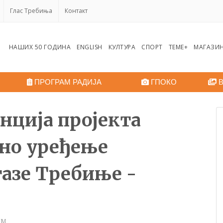
Глас Требиња
Контакт
НАШИХ 50 ГОДИНА
ENGLISH
КУЛТУРА
СПОРТ
ТЕМЕ+
МАГАЗИ
ПРОГРАМ РАДИЈА
ГПОКО
В
нција пројекта
ено уређење
азе Требиње -
.М.