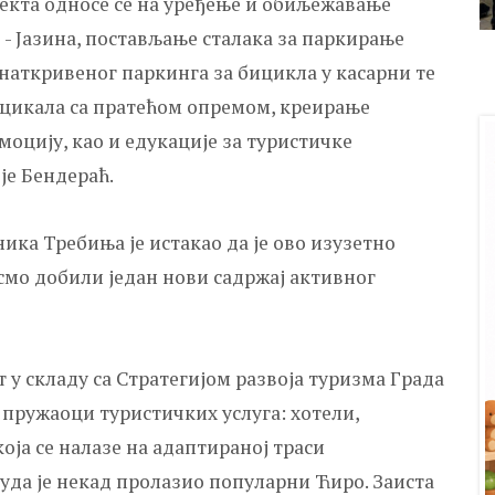
јекта односе се на уређење и обиљежавање
 - Јазина, постављање сталака за паркирање
 наткривеног паркинга за бицикла у касарни те
ицикала са пратећом опремом, креирање
оцију, као и едукације за туристичке
је Бендераћ.
ка Требиња је истакао да је ово изузетно
е смо добили један нови садржај активног
ат у складу са Стратегијом развоја туризма Града
 пружаоци туристичких услуга: хотели,
оја се налазе на адаптираној траси
куда је некад пролазио популарни Ћиро. Заиста