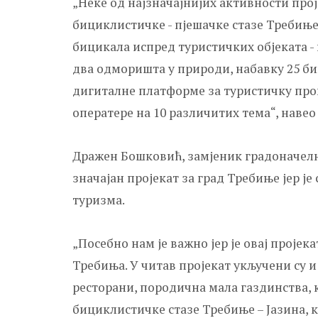
„Неке од најзначајнијих активности про
бициклистичке - пјешачке стазе Требиње
бицикала испред туристичких објеката -
два одморишта у природи, набавку 25 б
дигиталне платформе за туристичку пром
оператере на 10 различитих тема“, навео 
Дражен Бошковић, замјеник градоначелни
значајан пројекат за град Требиње јер ј
туризма.
„Посебно нам је важно јер је овај пројек
Требиња. У читав пројекат укључени су и
ресторани, породична мала газдинства, к
бициклистичке стазе Требиње – Јазина, 