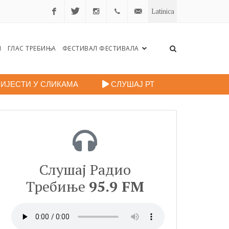
Latinica
Facebook
Twitter
Instagram
+38759
portalradiotrebinje@gmail.c
Н
ГЛАС ТРЕБИЊА
ФЕСТИВАЛ ФЕСТИВАЛА
260
248
ИЈЕСТИ У СЛИКАМА
СЛУШАЈ РТ
Слушај Радио
Требиње
95.9 FM