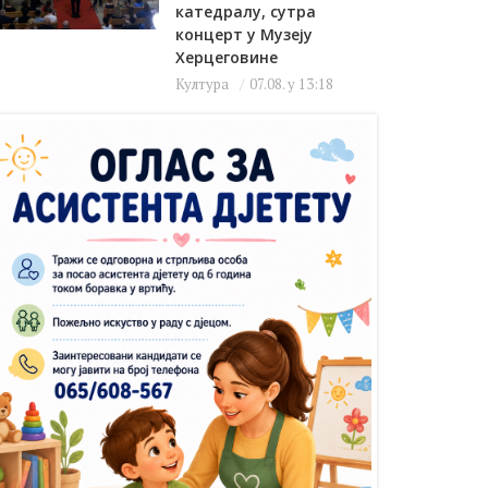
катедралу, сутра
концерт у Музеју
Херцеговине
Култура
07.08. у 13:18