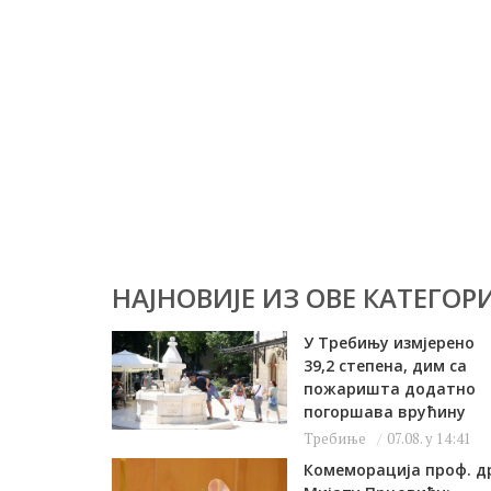
НАЈНОВИЈЕ ИЗ ОВЕ КАТЕГОРИ
У Требињу измјерено
39,2 степена, дим са
пожаришта додатно
погоршава врућину
Требиње
07.08. у 14:41
Комеморација проф. д