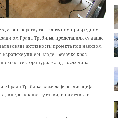
ДЕА, у партнерству са Подручном привредном
ацијом Града Требиња, представили су данас
реализоване активности пројекта под називом
ва Европске уније и Владе Њемачке кроз
опоравка сектора туризма од посљедица
ије Града Требиња каже да је реализација
 године, а акценат су ставили на активни