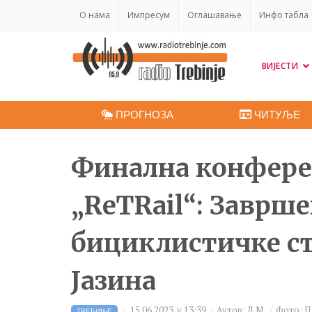
O нама
Импресум
Оглашавање
Инфо табла
ВИЈЕСТИ
ПРОГНОЗА
ЧИТУЉЕ
Финална конфере
„ReTRail“: Заврш
бициклистичке ст
Јазина
15.06.2023. у 13:39
Аутор: Д.М.
Фото: П
ТРЕБИЊЕ