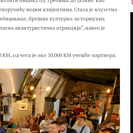
 возити бицикл од Требиња до Јазине. Као
епоручићу мојим клијентима. Стаза је изузетно
Требишњице, бројних културно-историјских
ласна авантуристичка атракција“, навео је
0 КМ, од чега је око 50.000 КМ учешће партнера.