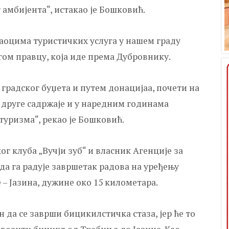
амбијента“, истакао је Бошковић.
жаоцима туристичких услуга у нашем граду
угом правцу, која иде према Дубровнику.
 градског буџета и путем донацијаа, почети на
 друге садржаје и у наредним годинама
уризма“, рекао је Бошковић.
г клуба „Вучји зуб“ и власник Агенције за
да га радује завршетак радова на уређењу
– Јазина, дужине око 15 километара.
н да се заврши бицикилстичка стаза, јер ће то