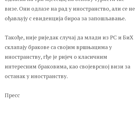
визе. Они одлазе на рад у иностранство, али се не
ођављују с евиденција бироа за запошљавање.
Такође, није риједак случај да млади из РС и БиХ
склапају бракове са својим вршњацима у
иностранству, гђе је ријеч о класичним
интересним браковима, као својеврсној визи за
останак у иностранству.
Пресс