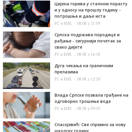
Цијена горива у сталном порасту
и у односу на прошлу годину -
потрошња и даље иста
РС и БИХ
08.08. у 21:09
Српска подржава породице и
рађање - сигурнији почетак за
свако дијете
РС и БИХ
08.08. у 16:18
Дуга чекања на граничним
прелазима
РС и БИХ
08.08. у 12:20
Влада Српске позвала грађане на
одговорно трошење воде
РС и БИХ
08.08. у 09:59
Спасојевић: Све спремно за нову
школску годину