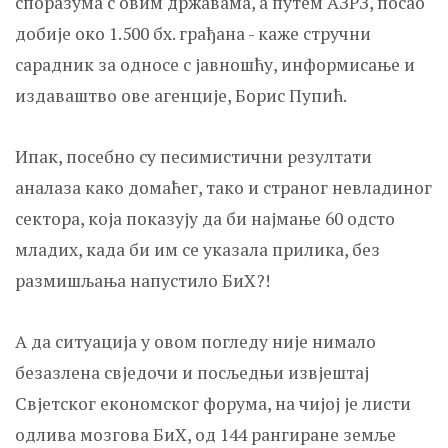
споразума с овим државама, а путем АЗРЗ, посао
добије око 1.500 бх. грађана - каже стручни
сарадник за односе с јавношћу, информисање и
издаваштво ове агенције, Борис Пупић.
Ипак, посебно су песимистични резултати
аналаза како домаћег, тако и страног невладиног
сектора, која показују да би најмање 60 одсто
младих, када би им се указала прилика, без
размишљања напустило БиХ?!
А да ситуација у овом погледу није нимало
безазлена свједочи и посљедњи извјештај
Свјетског економског форума, на чијој је листи
одлива мозгова БиХ, од 144 рангиране земље