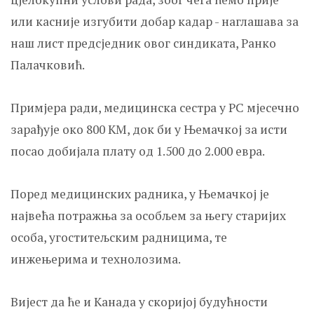
или касније изгубити добар кадар - наглашава за
наш лист предсједник овог синдиката, Ранко
Палачковић.
Примјера ради, медицинска сестра у РС мјесечно
зарађује око 800 КМ, док би у Њемачкој за исти
посао добијала плату од 1.500 до 2.000 евра.
Поред медицинских радника, у Њемачкој је
највећа потражња за особљем за његу старијих
особа, угоститељским радницима, те
инжењерима и технолозима.
Вијест да ће и Канада у скоријој будућности