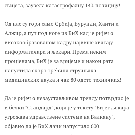
свијета, заузела катастрофалну 140. позицију!
Од нас су гори само Србија, Бурунди, Хаити и
Алжир, а пут под ноге из БиХ кад је ријеч о
високообразованом кадру највише хватају
информатичари и љекари. Према неким
процјенама, БиХ је за вријеме и након рата
напустила скоро трећина стручњака
медицинских наука и чак 80 одсто техничких!
Да је ријеч о незаустављивом тренду потврдио је
и бечки "Стандард", који је у тексту "Бијег љекара
угрожава здравствене системе на Балкану",
објавио да је БиХ лани напустило 600