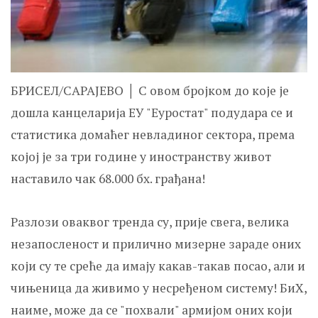
БРИСЕЛ/САРАЈЕВО │ С овом бројком до које је
дошла канцеларија ЕУ "Еуростат" подудара се и
статистика домаћег невладиног сектора, према
којој је за три године у иностранству живот
наставило чак 68.000 бх. грађана!
Разлози оваквог тренда су, прије свега, велика
незапосленост и прилично мизерне зараде оних
који су те среће да имају какав-такав посао, али и
чињеница да живимо у несређеном систему! БиХ,
наиме, може да се "похвали" армијом оних који