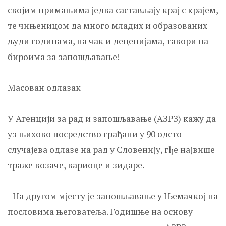
својим примањима једва састављају крај с крајем,
те чињеницом да много младих и образованих
људи годинама, па чак и деценијама, тавори на
бироима за запошљавање!
Масован одлазак
У Агенцији за рад и запошљавање (АЗРЗ) кажу да
уз њихово посредство грађани у 90 одсто
случајева одлазе на рад у Словенију, гђе највише
траже возаче, вариоце и зидаре.
- На другом мјесту је запошљавање у Њемачкој на
пословима његоватеља. Годишње на основу