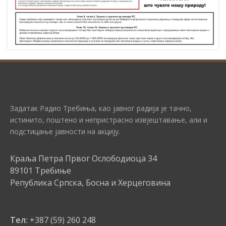
Задатак Радио Требиња, као јавног радија је тачно,
истинито, поштено и непристрасно извјештавање, али и
подстицање јавности на акцију.
Краља Петра Првог Ослободиоца 34
89101 Требиње
Република Српска, Босна и Херцеговина
Тел:
+387 (59) 260 248