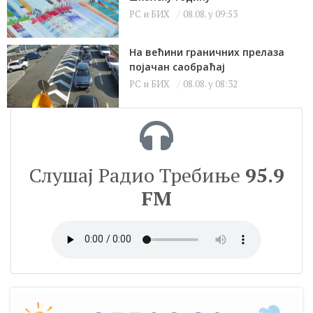
РС и БИХ
08.08. у 09:53
На већини граничних прелаза
појачан саобраћај
РС и БИХ
08.08. у 08:32
Слушај Радио Требиње
95.9
FM