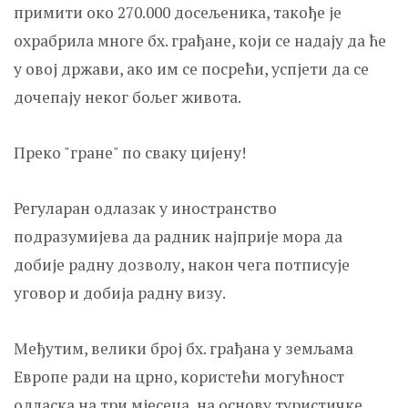
примити око 270.000 досељеника, такође је
охрабрила многе бх. грађане, који се надају да ће
у овој држави, ако им се посрећи, успјети да се
дочепају неког бољег живота.
Преко "гране" по сваку цијену!
Регуларан одлазак у иностранство
подразумијева да радник најприје мора да
добије радну дозволу, након чега потписује
уговор и добија радну визу.
Међутим, велики број бх. грађана у земљама
Европе ради на црно, користећи могућност
одласка на три мјесеца, на основу туристичке