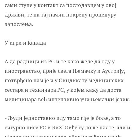
сами ступе у контакт са послодавцем у овој
држави, те на тај начин покрену процедуру
запослења.
У игри и Канада
А да радници из РС и те како желе да оду у
иностранство, прије свега Њемачку и Аустрију,
потврђено нам је и у Синдикату медицинских
сестара и техничара РС, у којем кажу да доста
медицинара већ интензивно учи њемачки језик.
- Људи једноставно иду тамо гђе је боље, а то
сигурно нису РС и БиХ. Овђе су лоше плате, али и
цјелокупни услови рада, због чега ћемо прије