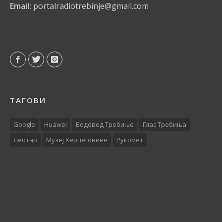
Email:
portalradiotrebinje@gmail.com
ТАГОВИ
Google
Huawei
Водовод Требиње
Глас Требиња
Леотар
Музеј Херцеговине
Рукомет