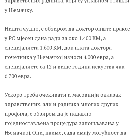
здравствених радника, који су углавном отишли
у Њемачку.
Ништа чудно, с обзиром да доктор опште праксе
у РС мјесец дана ради за око 1.400 КМ, а
специјалиста 1.600 КМ, док плата доктора
почетника у Њемачкој износи 4.000 евра, а
специјалисте са 12 и више година искуства чак
6.700 евра.
Ускоро треба очекивати и масовнији одлазак
здравствених, али и радника многих других
профила, с обзиром да је надавно
поједностављена процедура запошљавања у
Њемачкој. Они, наиме, сада имају могућност да