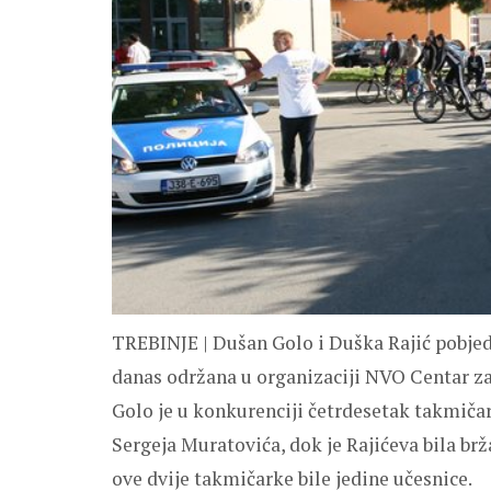
TREBINJE | Dušan Golo i Duška Rajić pobjedic
danas održana u organizaciji NVO Centar za 
Golo je u konkurenciji četrdesetak takmičar
Sergeja Muratovića, dok je Rajićeva bila brž
ove dvije takmičarke bile jedine učesnice.