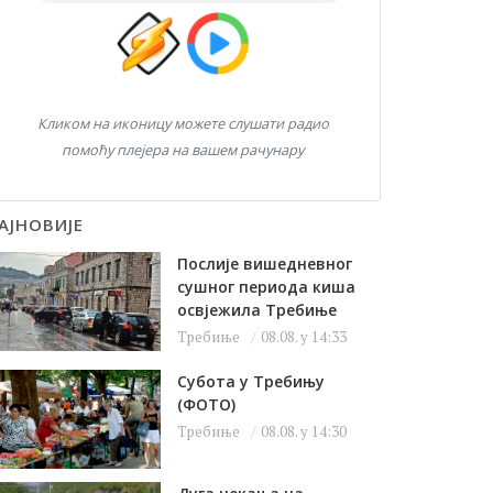
Кликом на иконицу можете слушати радио
помоћу плејера на вашем рачунару
АЈНОВИЈЕ
Послије вишедневног
сушног периода киша
освјежила Требиње
Требиње
08.08. у 14:33
Субота у Требињу
(ФОТО)
Требиње
08.08. у 14:30