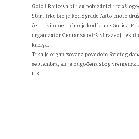
Golo i Rajićeva bili su pobjednici i prošlogo
Start trke bio je kod zgrade Auto-moto društ
četiri kilometra bio je kod brane Gorica. P
organizator Centar za održivi razvoj i ekolo
kaciga.
Trka je organizovana povodom Svjetog dana 
septembra, ali je odgođena zbog vremensk
R.S.