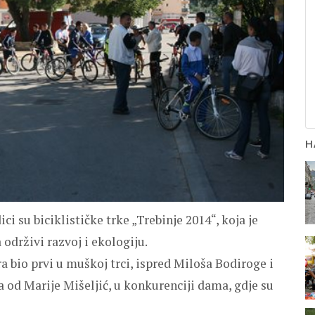
Н
i su biciklističke trke „Trebinje 2014“, koja je
održivi razvoj i ekologiju.
a bio prvi u muškoj trci, ispred Miloša Bodiroge i
a od Marije Mišeljić, u konkurenciji dama, gdje su