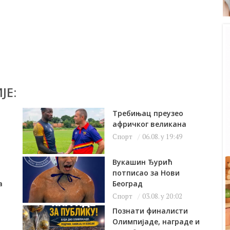
ЈЕ:
Требињац преузео
афричког великана
Спорт
06.08. у 19:49
Вукашин Ђурић
потписао за Нови
а
Београд
Спорт
03.08. у 20:02
Познати финалисти
Олимпијаде, награде и