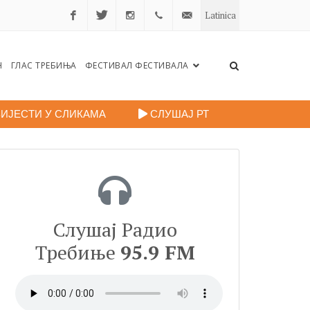
Latinica
Facebook
Twitter
Instagram
+38759
portalradiotrebinje@gmail.c
Н
ГЛАС ТРЕБИЊА
ФЕСТИВАЛ ФЕСТИВАЛА
260
248
ИЈЕСТИ У СЛИКАМА
СЛУШАЈ РТ
Слушај Радио
Требиње
95.9 FM