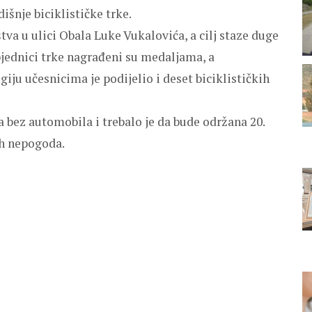
dišnje biciklističke trke.
va u ulici Obala Luke Vukalovića, a cilj staze duge
objednici trke nagrađeni su medaljama, a
giju učesnicima je podijelio i deset biciklističkih
bez automobila i trebalo je da bude održana 20.
ih nepogoda.