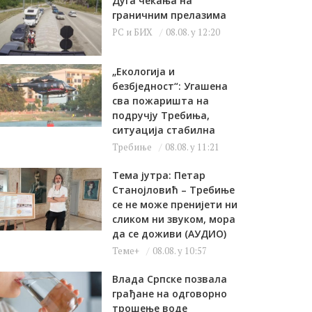
Дуга чекања на
граничним прелазима
РС и БИХ
08.08. у 12:20
„Екологија и
безбједност“: Угашена
сва пожаришта на
подручју Требиња,
ситуација стабилна
Требиње
08.08. у 11:21
Тема јутра: Петар
Станојловић – Требиње
се не може пренијети ни
сликом ни звуком, мора
да се доживи (АУДИО)
Теме+
08.08. у 10:57
Влада Српске позвала
грађане на одговорно
трошење воде