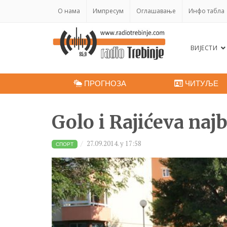
O нама
Импресум
Оглашавање
Инфо табла
ВИЈЕСТИ
ПРОГНОЗА
ЧИТУЉЕ
Golo i Rajićeva najb
27.09.2014. у 17:58
СПОРТ