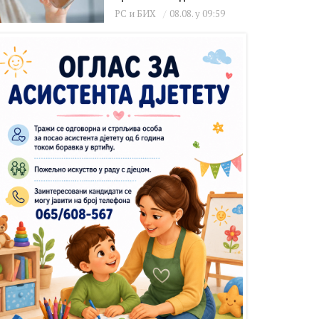
РС и БИХ
08.08. у 09:59