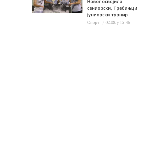
Новог освојила
сениорски, Требињци
јуниорски турнир
Спорт
02.08. у 15:46