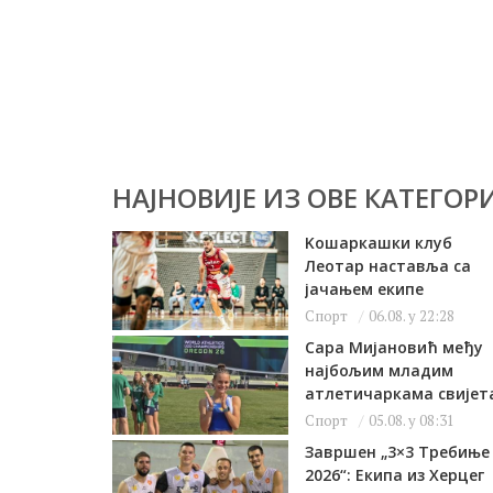
НАЈНОВИЈЕ ИЗ ОВЕ КАТЕГОРИ
Kошаркашки клуб
Леотар наставља са
јачањем екипе
Спорт
06.08. у 22:28
Сара Мијановић међу
најбољим младим
атлетичаркама свијет
Спорт
05.08. у 08:31
Завршен „3×3 Требиње
2026“: Екипа из Херцег