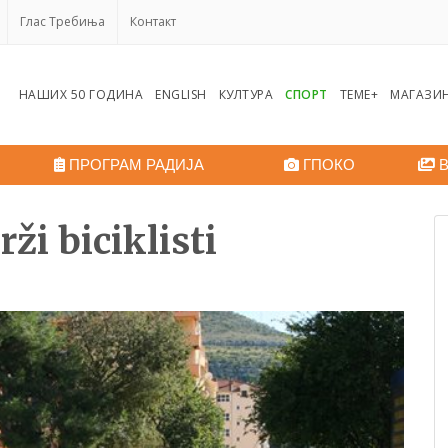
Глас Требиња
Контакт
НАШИХ 50 ГОДИНА
ENGLISH
КУЛТУРА
СПОРТ
ТЕМЕ+
МАГАЗИ
ПРОГРАМ РАДИЈА
ГПОКО
В
rži biciklisti