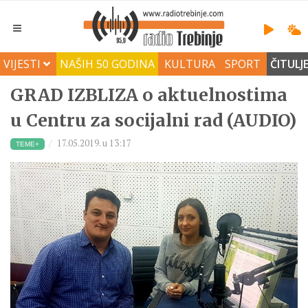
VIJESTI
NAŠIH 50 GODINA
KULTURA
SPORT
ČITULJ
GRAD IZBLIZA o aktuelnostima
u Centru za socijalni rad (AUDIO)
17.05.2019. u 13:17
TEME+