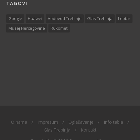
TAGOVI
Google
Huawei
Vodovod Trebinje
Glas Trebinja
Leotar
Muzej Hercegovine
Rukomet
O nama
/
Impresum
/
Oglašavanje
/
Info tabla
/
Glas Trebinja
/
Kontakt