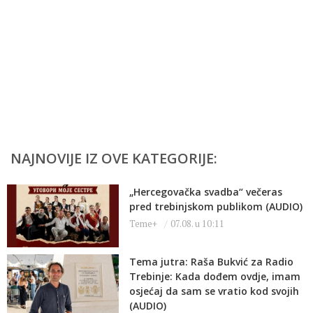
NAJNOVIJE IZ OVE KATEGORIJE:
„Hercegovačka svadba“ večeras
pred trebinjskom publikom (AUDIO)
Teme+
07.08. u 10:11
Tema jutra: Raša Bukvić za Radio
Trebinje: Kada dođem ovdje, imam
osjećaj da sam se vratio kod svojih
(AUDIO)