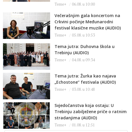
Teme+
06.08. u 10:00
Večerašnjim gala koncertom na
Crkvini počinje Međunarodni
festival klasične muzike (AUDIO)
Teme+
05.08. u 10:53
Tema jutra: Duhovna škola u
Trebinju (AUDIO)
Teme+
04.08. u 09:34
Tema jutra: Žurka kao najava
„Echostone“ festivala (AUDIO)
Teme+
03.08. u 10:48
Svjedočanstva koja ostaju: U
Trebinju zabilježene priče o ratnim
stradanjima (AUDIO)
Teme+
01.08. u 12:51