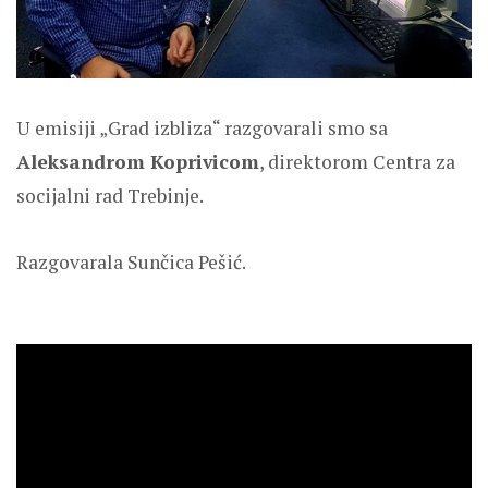
U emisiji „Grad izbliza“ razgovarali smo sa
Aleksandrom Koprivicom
, direktorom Centra za
socijalni rad Trebinje.
Razgovarala Sunčica Pešić.