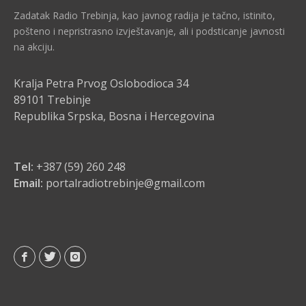
Zadatak Radio Trebinja, kao javnog radija je tačno, istinito,
pošteno i nepristrasno izvještavanje, ali i podsticanje javnosti
na akciju.
Kralja Petra Prvog Oslobodioca 34
89101 Trebinje
Republika Srpska, Bosna i Hercegovina
Tel:
+387 (59) 260 248
Email:
portalradiotrebinje@gmail.com