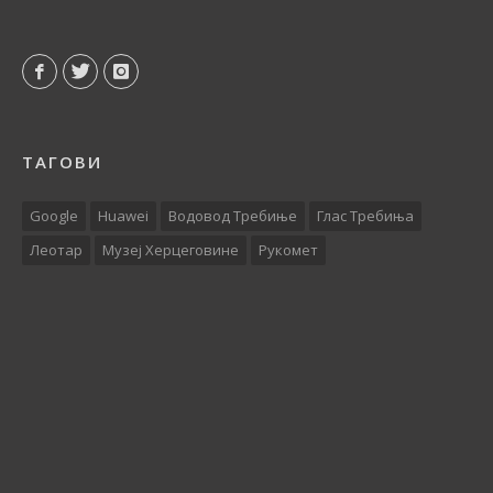
ТАГОВИ
Google
Huawei
Водовод Требиње
Глас Требиња
Леотар
Музеј Херцеговине
Рукомет