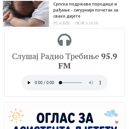
Српска подржава породице и
рађање - сигурнији почетак за
свако дијете
РС и БИХ
08.08. у 16:18
Слушај Радио Требиње
95.9
FM