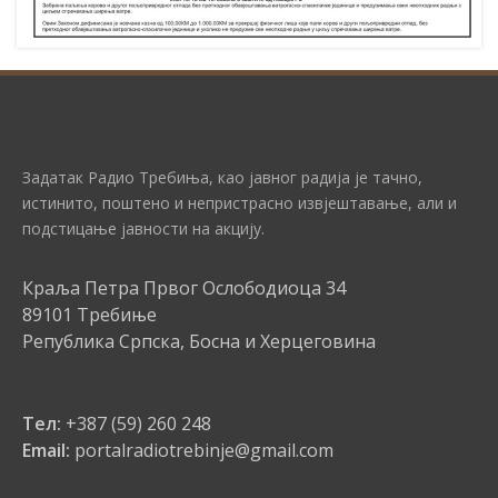
Задатак Радио Требиња, као јавног радија је тачно,
истинито, поштено и непристрасно извјештавање, али и
подстицање јавности на акцију.
Краља Петра Првог Ослободиоца 34
89101 Требиње
Република Српска, Босна и Херцеговина
Тел:
+387 (59) 260 248
Email:
portalradiotrebinje@gmail.com