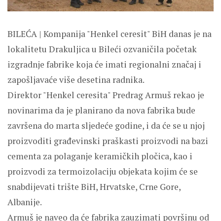
BILEĆA | Kompanija "Henkel ceresit" BiH danas je na
lokalitetu Drakuljica u Bileći ozvaničila početak
izgradnje fabrike koja će imati regionalni značaj i
zapošljavaće više desetina radnika.
Direktor "Henkel ceresita" Predrag Armuš rekao je
novinarima da je planirano da nova fabrika bude
završena do marta sljedeće godine, i da će se u njoj
proizvoditi građevinski praškasti proizvodi na bazi
cementa za polaganje keramičkih pločica, kao i
proizvodi za termoizolaciju objekata kojim će se
snabdijevati trište BiH, Hrvatske, Crne Gore,
Albanije.
Armuš je naveo da će fabrika zauzimati površinu od