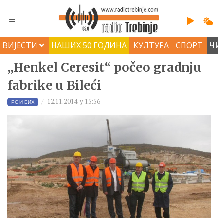
ВИЈЕСТИ
НАШИХ 50 ГОДИНА
КУЛТУРА
СПОРТ
Ч
„Henkel Ceresit“ počeo gradnju
fabrike u Bileći
12.11.2014. у 15:56
РС И БИХ