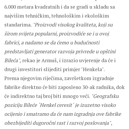
6.000 metara kvadratnih i da se gradi u skladu sa
najvišim tehničkim, tehnološkim i ekološkim
standarima.
"Proizvodi visokog kvaliteta, koji su
širom svijeta popularni, proizvodiće se i u ovoj
fabrici, a nadamo se da ćemo u budućnosti
predstavljati generator razvoja privrede u opštini
Bileća",
rekao je Armuš, i izrazio uvjerenje da će i
drugi investitori slijediti primjer "Henkela".
Prema njegovim riječima, završetkom izgradnje
fabrike direktno će biti zaposleno 30-ak radnika, dok
će indirektno taj broj biti mnogo veći.
"Geografsku
poziciju Bileće `Henkel ceresit` je izuzetno visoko
ocijenio i smatramo da će nam izgradnja ove fabrike
obezbijediti dugoročni rast i razvoj poslovanja"
,