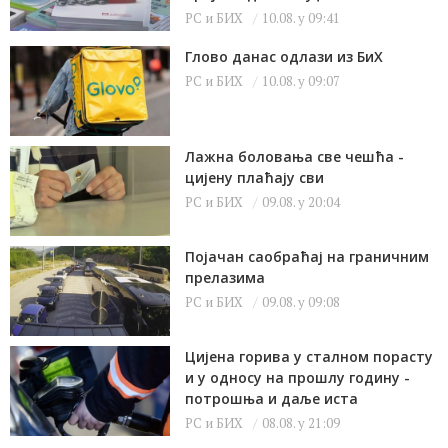
РС и БИХ
10.08. у 09:41
Глово данас одлази из БиХ
РС и БИХ
10.08. у 09:07
Лажна боловања све чешћа -
цијену плаћају сви
РС и БИХ
09.08. у 20:04
Појачан саобраћај на граничним
прелазима
РС и БИХ
09.08. у 09:08
Цијена горива у сталном порасту
и у односу на прошлу годину -
потрошња и даље иста
РС и БИХ
08.08. у 21:09