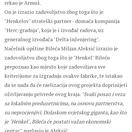
rekao je Armuš.
On je izrazio zadovoljstvo zbog toga što je
"Henkelov" strateški partner - domaća kompanija
"Herc-gradnja", koja je i izvođač radova, uz
generalnog izvođača "Delta inženjering".
Načelnik opštine Bileća Miljan Aleksić izrazio je
zadovoljstvo zbog toga što je "Henkel" Bileću
prepoznao kao mjesto koje zadovoljava sve
kriterijume za izgradnju ovakve fabrike, te istakao
da se nada da će raelizacija ovog projekta doprinijeti
oživljavanju privrede ovog kraja.
"Svaki posao i veza
sa lokalnim preduzetnicima, na osnovu partnerstva,
su neprocjenjivi. Dolaskom svjetskog giganta, kao što
je `Henkel`, Bileća će postati važan ekonomski
centar",
naglasio je Aleksić.