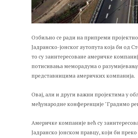
Озбиљно се ради на припреми пројектно
Јадранско-јонског аутопута која би од С
то су заинтересоване америчке компаниј
потисивања меморадума о разумијевању 
представницима америчких компанија.
Овај, али и други важни пројектима у о
међународне конференције "Градимо рег
Америчке компаније већ су заинтересов
Јадранско јонском правцу, који би преко