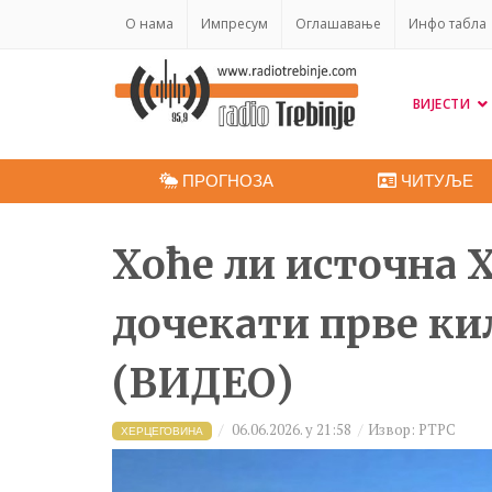
O нама
Импресум
Оглашавање
Инфо табла
ВИЈЕСТИ
ПРОГНОЗА
ЧИТУЉЕ
Хоће ли источна 
дочекати прве ки
(ВИДЕО)
06.06.2026. у 21:58
Извор: РТРС
ХЕРЦЕГОВИНА