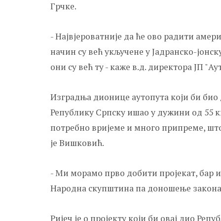
Грчке.
- Највјероватније да ће ово радити амер
начин су већ укључене у Јадранско-јонск
они су већ ту - каже в.д. директора ЈП 
Изградња дионице аутопута који би био д
Републику Српску ишао у дужини од 55 ки
потребно вријеме и много припреме, што
је Вишковић.
- Ми морамо прво добити пројекат, бар и
Народна скупштина па доношење закона о
Ријеч је о пројекту који би овај дио Реп