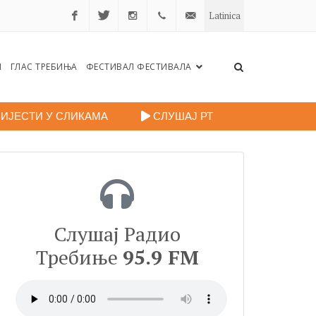
Latinica
Facebook
Twitter
Instagram
+38759
portalradiotrebinje@gmail.c
Н
ГЛАС ТРЕБИЊА
ФЕСТИВАЛ ФЕСТИВАЛА
260
248
ИЈЕСТИ У СЛИКАМА
СЛУШАЈ РТ
Слушај Радио
Требиње
95.9 FM