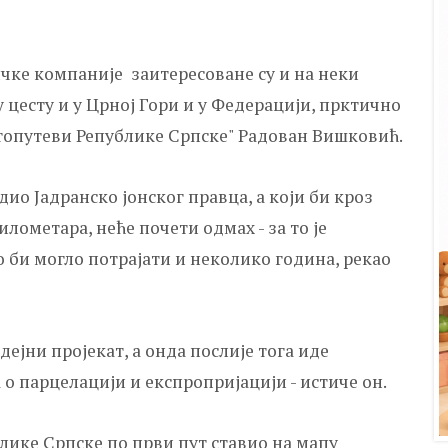
ичке компаније заитересоване су и на неки
у цесту и у Црној Гори и у Федерацији, прктично
"Аутопутеви Републике Српске" Радован Вишковић.
ио Јадранско јонског правца, а који би кроз
лометара, неће почети одмах - за то је
 би могло потрајати и неколико година, рекао
дејни пројекат, а онда послије тога иде
 парцелацији и експропријацији - истиче он.
ублике Српске по први пут ставио на мапу