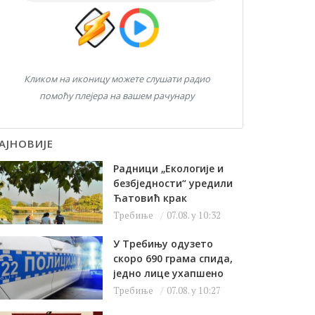
Кликом на иконицу можете слушати радио
помоћу плејера на вашем рачунару
АЈНОВИЈЕ
Радници „Екологије и
безбједности“ уредили
Ћатовић крак
Требиње
07.08. у 10:32
У Требињу одузето
скоро 690 грама спида,
једно лице ухапшено
Требиње
07.08. у 10:27