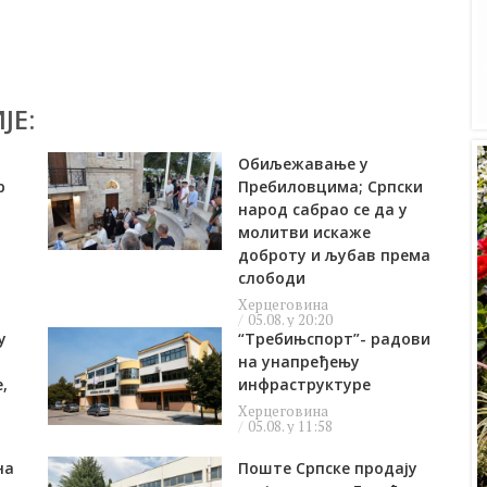
ЈЕ:
Обиљежавање у
р
Пребиловцима; Српски
народ сабрао се да у
молитви искаже
доброту и љубав према
слободи
Херцеговина
05.08. у 20:20
у
“Требињспорт”- радови
а
на унапређењу
,
инфраструктуре
Херцеговина
05.08. у 11:58
на
Поште Српске продају