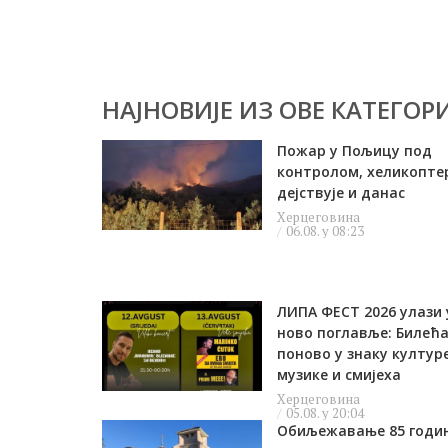
НАЈНОВИЈЕ ИЗ ОВЕ КАТЕГОРИ
Пожар у Пољицу под
контролом, хеликопте
дејствује и данас
Херцеговина
06.08. у 08:23
ЛИПА ФЕСТ 2026 улази 
ново поглавље: Билећ
поново у знаку културе
музике и смијеха
Херцеговина
05.08. у 20:04
Обиљежавање 85 годи