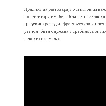
Прилику да разговарају о свим овим ва
инвеститори имаће већ за петнасетак д
грађевинарству, инфраструктури и прот
регион" бити одржана у Требињу, а окуп
неколико земаља.