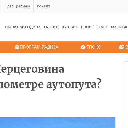
Глас Требиња
Контакт
НАШИХ 50 ГОДИНА
ENGLISH
КУЛТУРА
СПОРТ
ТЕМЕ+
МАГАЗИ
ПРОГРАМ РАДИЈА
ГПОКО
В
Херцеговина
лометре аутопута?