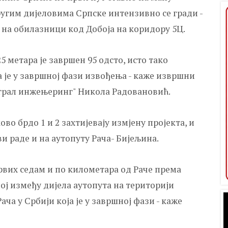
ругим дијеловима Српске интензивно се гради -
а на обилазници код Добоја на коридору 5Ц.
5 метара је завршен 95 одсто, исто тако
а је у завршној фази извођења - каже извршни
грал инжењеринг" Никола Радовановић.
о брдо 1 и 2 захтијевају измјену пројекта, и
ви раде и на аутопуту Рача- Бијељина.
првих седам и по километара од Раче према
пој између дијела аутопута на територији
а у Србији која је у завршној фази - каже