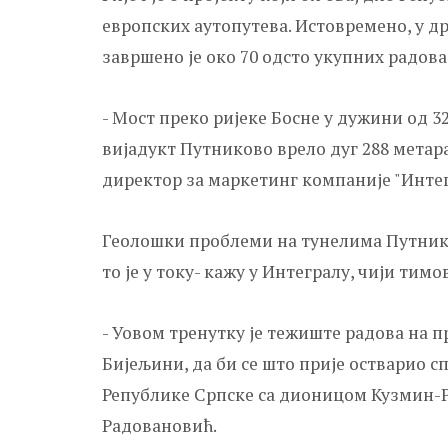
европских аутопутева. Истовремено, у д
завршено је око 70 одсто укупних радов
- Мост преко ријеке Босне у дужини од 32
вијадукт Путниково врело дуг 288 метар
директор за маркетинг компаније "Инте
Геолошки проблеми на тунелима Путников
то је у току- кажу у Интегралу, чији тимо
- Уовом тренутку је тежиште радова на 
Бијељини, да би се што прије остварио с
Републике Српске са дионицом Кузмин-Рач
Радовановић.