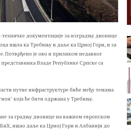
-техничке документације за изградњу дионице
тоца ишла ка Требињу и даље ка Црној Гори, и за
е. Потврђено је ово и приликом недавног
представника Владе Републике Српске са
бласти путне инфраструктуре биће међу темама
ион" која ће бити одржана у Требињу.
ане за градњу дионице на важном европском
 БиХ, ишао даље ка Црној Гори и Албанији до