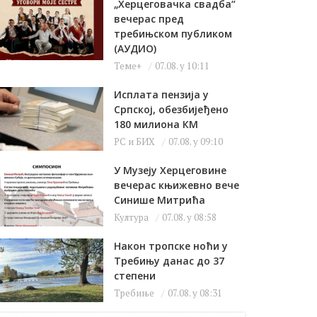
„Херцеговачка свадба“
вечерас пред
требињском публиком
(АУДИО)
Теме+
07.08. у 10:11
Исплата пензија у
Српској, обезбијеђено
180 милиона КМ
РС и БИХ
07.08. у 09:10
У Музеју Херцеговине
вечерас књижевно вече
Синише Митрића
Култура
07.08. у 08:58
Након тропске ноћи у
Требињу данас до 37
степени
Требиње
07.08. у 08:31