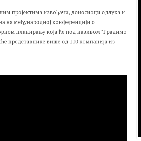
жним пројектима извођачи, доносиоци одлука и
ана на међународној конференцији о
орном планирању која ће под називом "Градимо
иће представнике више од 100 компанија из