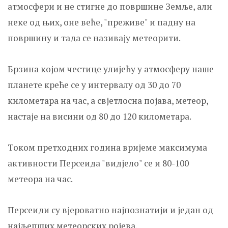
атмосфери и не стигне до површине Земље, али
неке од њих, оне веће, "преживе" и падну на
површину и тада се називају метеорити.
Брзина којом честице улијећу у атмосферу наше
планете креће се у интервалу од 30 до 70
километара на час, а свјетлосна појава, метеор,
настаје на висини од 80 до 120 километара.
Током претходних година вријеме максимума
активности Персеида "видјело" се и 80-100
метеора на час.
Персеиди су вјероватно најпознатији и један од
најљепших метеорских ројева.