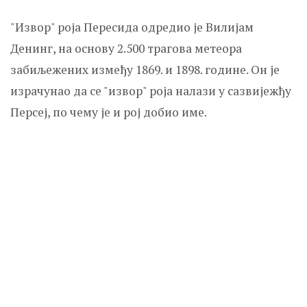
"Извор" роја Пересида одредио је Вилијам
Денинг, на основу 2.500 трагова метеора
забиљежених између 1869. и 1898. године. Он је
израчунао да се "извор" роја налази у сазвијежђу
Персеј, по чему је и рој добио име.