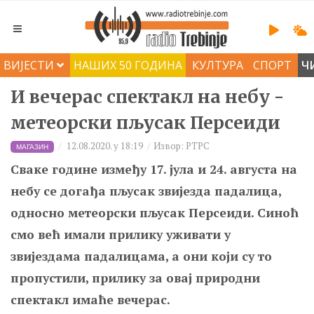
ВИЈЕСТИ
НАШИХ 50 ГОДИНА
КУЛТУРА
СПОРТ
Ч
И вечерас спектакл на небу -
метеорски пљусак Персеиди
12.08.2020. у 18:19
Извор: РТРС
МАГАЗИН
Сваке године између 17. јула и 24. августа на
небу се догађа пљусак звијезда падалица,
односно метеорски пљусак Персеиди. Синоћ
смо већ имали прилику уживати у
звијездама падалицама, а они који су то
пропустили, прилику за овај природни
спектакл имаће вечерас.