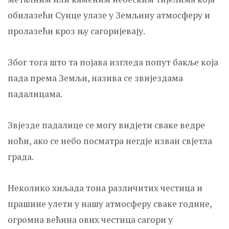
обилазећи Сунце улазе у Земљину атмосферу и
пролазећи кроз њу сагоријевају.
Због тога што та појава изгледа попут бакље која
пада према Земљи, назива се звијездама
падалицама.
Звјезде падалице се могу видјети сваке ведре
ноћи, ако се небо посматра негдје изван свјетла
града.
Неколико хиљада тона различитих честица и
прашине улети у нашу атмосферу сваке године,
огромна већина ових честица сагори у