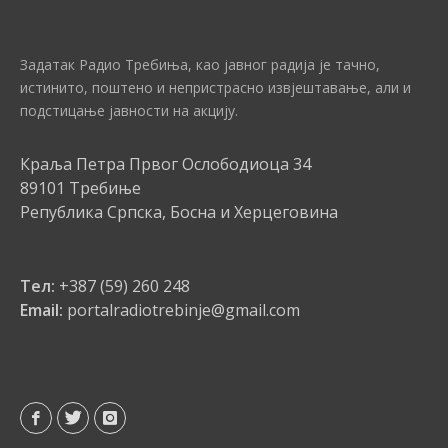
Задатак Радио Требиња, као јавног радија је тачно,
истинито, поштено и непристрасно извјештавање, али и
подстицање јавности на акцију.
Краља Петра Првог Ослободиоца 34
89101 Требиње
Република Српска, Босна и Херцеговина
Тел:
+387 (59) 260 248
Email:
portalradiotrebinje@gmail.com