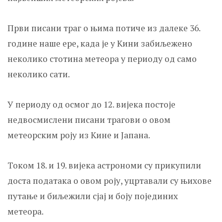
Први писани траг о њима потиче из далеке 36.
године наше ере, када је у Кини забиљежено
неколико стотина метеора у периоду од само
неколико сати.
У периоду од осмог до 12. вијека постоје
недвосмислени писани трагови о овом
метеорским роју из Кине и Јапана.
Током 18. и 19. вијека астрономи су прикупили
доста података о овом роју, уцртавали су њихове
путање и биљежили сјај и боју појединих
метеора.