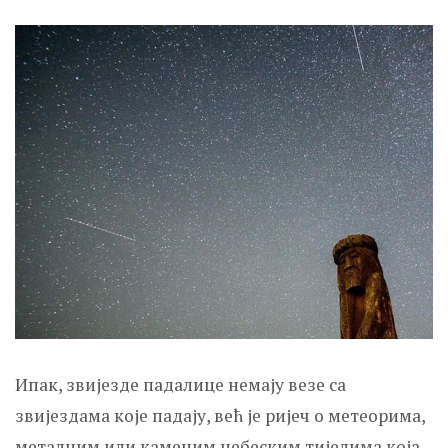
Ипак, звијезде падалице немају везе са
звијездама које падају, већ је ријеч о метеорима,
металним или каменим небеским тијелима која