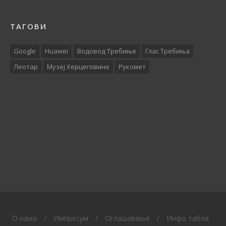
ТАГОВИ
Google
Huawei
Водовод Требиње
Глас Требиња
Леотар
Музеј Херцеговине
Рукомет
O нама
/
Импресум
/
Оглашавање
/
Инфо табла