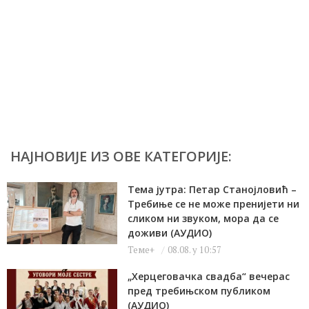
НАЈНОВИЈЕ ИЗ ОВЕ КАТЕГОРИЈЕ:
Тема јутра: Петар Станојловић –
Требиње се не може пренијети ни
сликом ни звуком, мора да се
доживи (АУДИО)
Теме+
08.08. у 10:57
„Херцеговачка свадба“ вечерас
пред требињском публиком
(АУДИО)