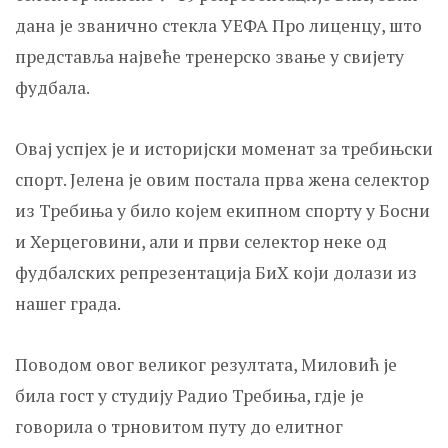
дана је званично стекла УЕФА Про лиценцу, што
представља највеће тренерско звање у свијету
фудбала.
Овај успјех је и историјски моменат за требињски
спорт. Јелена је овим постала прва жена селектор
из Требиња у било којем екипном спорту у Босни
и Херцеговини, али и први селектор неке од
фудбалских репрезентација БиХ који долази из
нашег града.
Поводом овог великог резултата, Миловић је
била гост у студију Радио Требиња, гдје је
говорила о трновитом путу до елитног