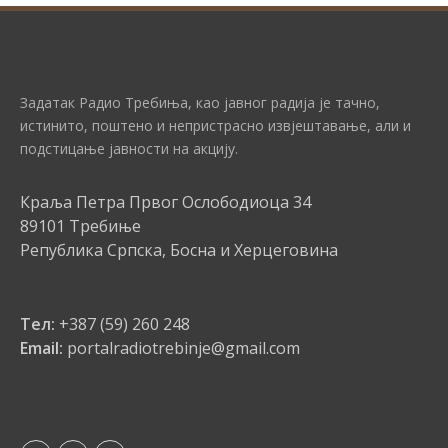
Задатак Радио Требиња, као јавног радија је тачно,
истинито, поштено и непристрасно извјештавање, али и
подстицање јавности на акцију.
Краља Петра Првог Ослободиоца 34
89101 Требиње
Република Српска, Босна и Херцеговина
Тел:
+387 (59) 260 248
Email:
portalradiotrebinje@gmail.com