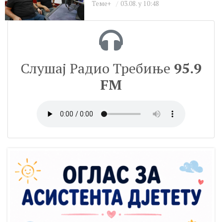
Теме+
03.08. у 10:48
Слушај Радио Требиње
95.9
FM