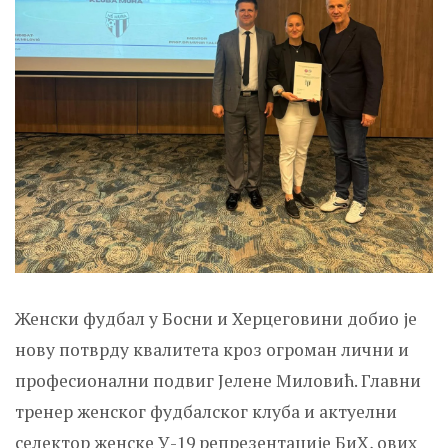
Женски фудбал у Босни и Херцеговини добио је
нову потврду квалитета кроз огроман лични и
професионални подвиг Јелене Миловић. Главни
тренер женског фудбалског клуба и актуелни
селектор женске У-19 репрезентације БиХ, ових