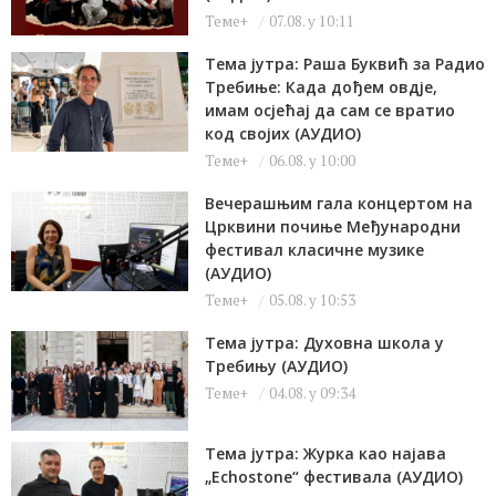
Теме+
07.08. у 10:11
Тема јутра: Раша Буквић за Радио
Требиње: Када дођем овдје,
имам осјећај да сам се вратио
код својих (АУДИО)
Теме+
06.08. у 10:00
Вечерашњим гала концертом на
Црквини почиње Међународни
фестивал класичне музике
(АУДИО)
Теме+
05.08. у 10:53
Тема јутра: Духовна школа у
Требињу (АУДИО)
Теме+
04.08. у 09:34
Тема јутра: Журка као најава
„Echostone“ фестивала (АУДИО)