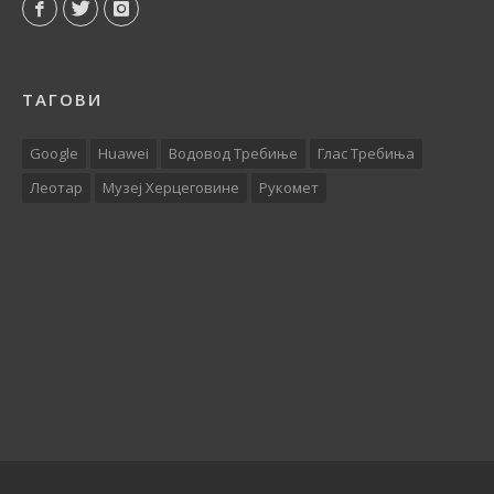
ТАГОВИ
Google
Huawei
Водовод Требиње
Глас Требиња
Леотар
Музеј Херцеговине
Рукомет