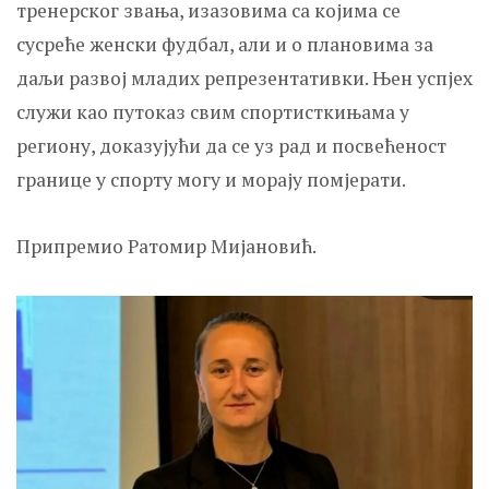
тренерског звања, изазовима са којима се
сусреће женски фудбал, али и о плановима за
даљи развој младих репрезентативки. Њен успјех
служи као путоказ свим спортисткињама у
региону, доказујући да се уз рад и посвећеност
границе у спорту могу и морају помјерати.
Припремио Ратомир Мијановић.