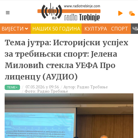
ВИЈЕСТИ
НАШИХ 50 ГОДИНА
КУЛТУРА
СПОРТ
Ч
Тема јутра: Историјски успјех
за требињски спорт: Јелена
Миловић стекла УЕФА Про
лиценцу (АУДИО)
07.05.2026. у 09:56
Аутор: Радио Tребиње
ТЕМЕ+
Фото: Радио Требиње