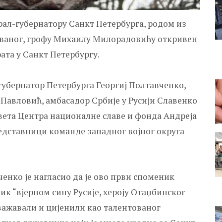
ал-губернатору Санкт Петербурга, родом из
званог, грофу Михаилу Милорадовићу откривен
ата у Санкт Петербургу.
губернатор Петербурга Георгиј Полтавченко,
 Павловић, амбасадор Србије у Русији Славенко
вета Центра националне славе и фонда Андреја
едставници команде западног војног округа
енко је нагласио да је ово први споменик
к “вјерном сину Русије, хероју Отаџбинског
уважавали и цијенили као талентованог