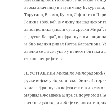
веома значајна) и заузимању Букурешта,
Тарутина, Вјазма, Кулма, Лајпцига и Пари
Године 1809. већ је у чину пјешадијског 
заповједника (звали су га „руски Мира“
и „руски Бајара“, по француском национа
је био велики ривал Петра Багратиона. Уз
хвалио се да се тукао у педесет битака а
стране непријатеља.
НЕУСТРАШИВИ Михаило Милорадовић (17
руске војске у Бородинској бици. Истори
када је француска војска стигла до само
маршала Жоашена Мира са поруком да ће, 
начин је успио да добије седам сати прим