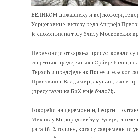
ВЕЛИКОМ државнику и војсковођи, генер
Херцеговине, витезу реда Андреја Прво
је споменик на тргу близу Московских вр
Церемонији отварања присуствовали су 
савјетник предсједника Србије Радослав
Терзић и предсједник Попечитељског са
Првозваног Владимир Јакуњин, као и пр
(представника БиХ није било?!).
Говорећи на церемонији, Георгиј Полтавч
Михаилу Милорадовићу у Русији, спомени
рата 1812. године, кога су савременици 