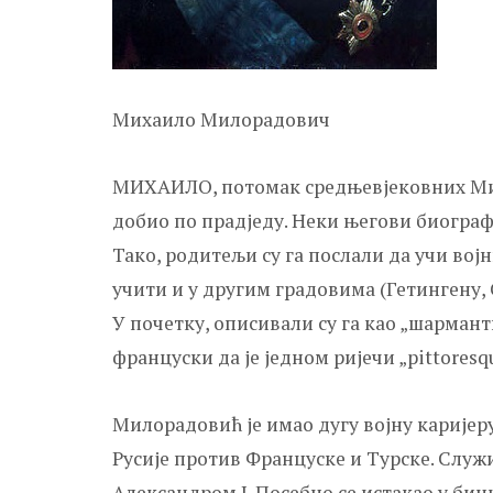
Михаило Милорадович
МИХАИЛО, потомак средњевјековних Мил
добио по прадједу. Неки његови биограф
Тако, родитељи су га послали да учи војн
учити и у другим градовима (Гетингену, 
У почетку, описивали су га као „шармант
француски да је једном ријечи „pittoresqu
Милорадовић је имао дугу војну каријер
Русије против Француске и Турске. Служ
Александром I. Посебно се истакао у бици