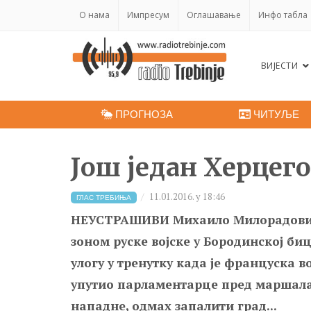
O нама
Импресум
Оглашавање
Инфо табла
ВИЈЕСТИ
ПРОГНОЗА
ЧИТУЉЕ
Још један Херцего
11.01.2016. у 18:46
ГЛАС ТРЕБИЊА
НЕУСТРАШИВИ Михаило Милорадовић 
зоном руске војске у Бородинској би
улогу у тренутку када је француска во
упутио парламентарце пред маршала
нападне, одмах запалити град...