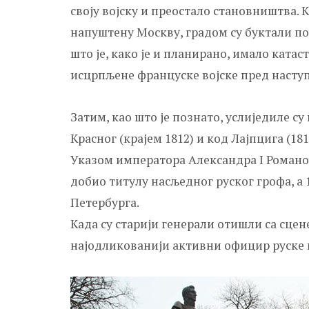
своју војску и преостало становништва. К
напуштену Москву, градом су буктали по
што је, како је и планирано, имало ката
исцрпљене француске војске пред наступ
Затим, као што је познато, услиједиле с
Красног (крајем 1812) и код Лајпцига (1813
Указом императора Александра I Романо
добио титулу насљедног руског грофа, а 1
Петербурга.
Када су старији генерали отишли са сцен
најодликованији активни официр руске в