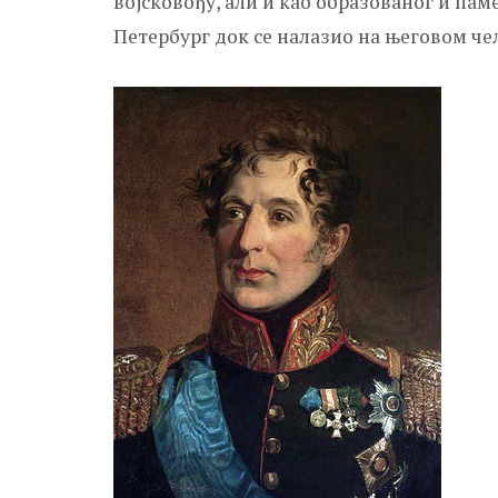
војсковођу, али и као образованог и пам
Петербург док се налазио на његовом чел