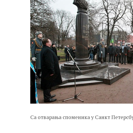
Са отварања споменика у Санкт Петерсб