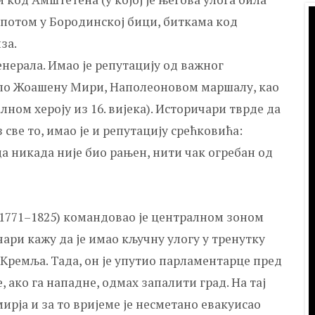
 потом у Бородинској бици, биткама код
за.
генерала. Имао је репутацију од важног
, по Жоашену Мири, Наполеоновом маршалу, као
лном хероју из 16. вијека). Историчари тврде да
 све то, имао је и репутацију срећковића:
 да никада није био рањен, нити чак огребан од
71–1825) командовао је централном зоном
чари кажу да је имао кључну улогу у тренутку
г Кремља. Тада, он је упутио парламентарце пред
ако га нападне, одмах запалити град. На тај
ирја и за то вријеме је несметано евакуисао