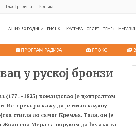
Глас Требиња
Контакт
НАШИХ 50 ГОДИНА
ENGLISH
КУЛТУРА
СПОРТ
ТЕМЕ+
МАГАЗИ
ПРОГРАМ РАДИЈА
ГПОКО
В
вац у руској бронзи
(1771–1825) командовао је централном
ци. Историчари кажу да је имао кључну
јска стигла до самог Кремља. Тада, он је
 Жоашена Мира са поруком да ће, ако га