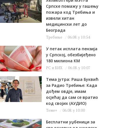
Хеликоптери МУП-а
Српске помажу у гашењу
пожара код Требиња и
извели хитан
медицински лет до
Београда
Требиње
06.08. у 10:54
У петак исплата пензија
у Српској, обезбијеђено
180 милиона КМ
РС и БИХ
06.08. у 10:07
Тема јутра: Раша Буквић
за Радио Требиње: Када
дођем овдје, имам
осјећај да сам се вратио
код својих (АУДИО)
Теме+
06.08. у 10:00
Бесплатни уџбеници за
све основце од школске