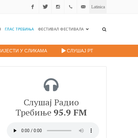
Latinica
Facebook
Twitter
Instagram
+38759
portalradiotrebinje@gmail.c
Н
ГЛАС ТРЕБИЊА
ФЕСТИВАЛ ФЕСТИВАЛА
260
248
ИЈЕСТИ У СЛИКАМА
СЛУШАЈ РТ
Слушај Радио
Требиње
95.9 FM