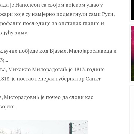
ада је Наполеон са својом војском ушао у
жари које су намјерно подметнули сами Руси,
строфалне посљедице за опстанак гладне и
ајућу зиму.
у кључне побједе код Вјазме, Малојарославеца и
)...
ва, Михаило Милорадовић је 1813. године
818. је постао генерал губернатор Санкт
е, Милорадовић је почео да слови као
ојске.