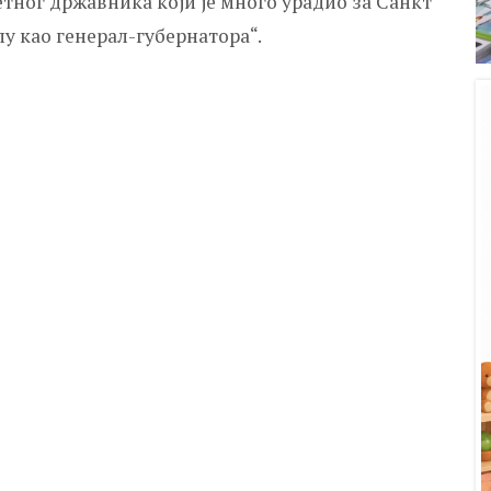
етног државника који је много урадио за Санкт
у као генерал-губернатора“.