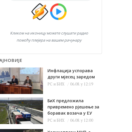
Кликом на иконицу можете слушати радио
помоћу плејера на вашем рачунару
АЈНОВИЈЕ
Инфлација успорава
други мјесец заредом
РС и БИХ
06.08. у 12:19
БиХ предложила
привремено рјешење за
боравак возача у ЕУ
РС и БИХ
06.08. у 12:00