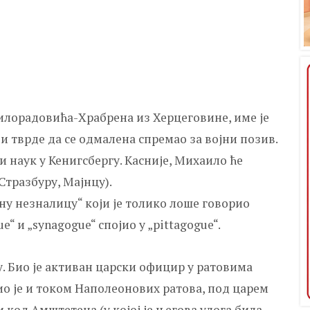
орадовића-Храбрена из Херцеговине, име је
и тврде да се одмалена спремао за војни позив.
и наук у Кенигсбергу. Касније, Михаило ће
Стразбуру, Мајнцу).
ну незналицу“ који је толико лоше говорио
e“ и „synagogue“ спојио у „pittagogue“.
у. Био је активан царски официр у ратовима
ио је и током Наполеонових ратова, под царем
 код Амштетена (у којој је његова улога била