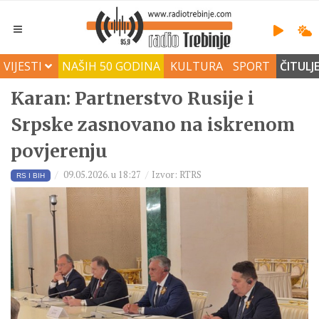
VIJESTI
NAŠIH 50 GODINA
KULTURA
SPORT
ČITULJ
Karan: Partnerstvo Rusije i
Srpske zasnovano na iskrenom
povjerenju
09.05.2026. u 18:27
Izvor: RTRS
RS I BIH