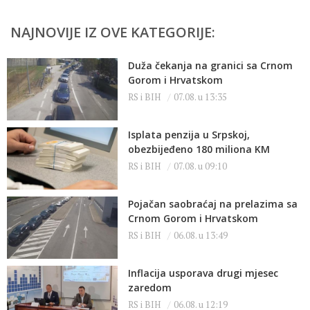
NAJNOVIJE IZ OVE KATEGORIJE:
Duža čekanja na granici sa Crnom
Gorom i Hrvatskom
RS i BIH
07.08. u 13:35
Isplata penzija u Srpskoj,
obezbijeđeno 180 miliona KM
RS i BIH
07.08. u 09:10
Pojačan saobraćaj na prelazima sa
Crnom Gorom i Hrvatskom
RS i BIH
06.08. u 13:49
Inflacija usporava drugi mjesec
zaredom
RS i BIH
06.08. u 12:19