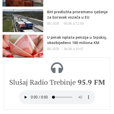
BiH predložila privremeno rješenje
za boravak vozača u EU
RS i BIH
06.08. u 12:00
U petak isplata penzija u Srpskoj,
obezbijeđeno 180 miliona KM
RS i BIH
06.08. u 10:07
Slušaj Radio Trebinje
95.9 FM