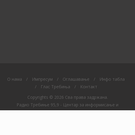
O нама
/
Импресум
/
Оглашавање
/
Инфо табла
/
Глас Требиња
/
Контакт
Copyrights © 2026 Сва права задржана.
Радио Требиње 95,9 - Центар за информисање и
образовање