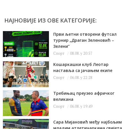
НАЈНОВИЈЕ ИЗ ОВЕ КАТЕГОРИЈЕ:
Први љетни отворени футсал
турнир „Драган Зеленовић –
Зелени“
Спорт
08.08. у 20:57
Kошаркашки клуб Леотар
наставља са јачањем екипе
Спорт
06.08. у 22:28
Требињац преузео афричког
великана
Спорт
06.08. у 19:49
Сара Мијановић међу најбољим
младим атлетичаркама свијета