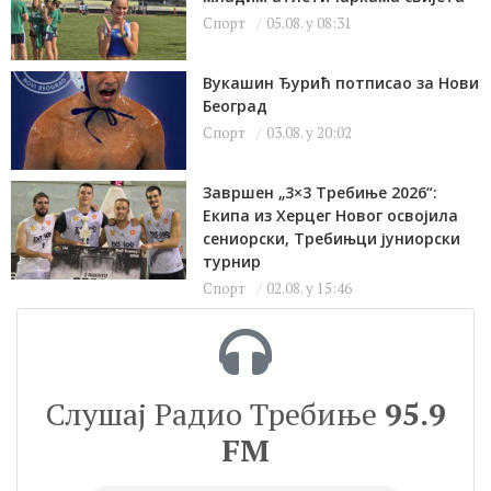
Спорт
05.08. у 08:31
Вукашин Ђурић потписао за Нови
Београд
Спорт
03.08. у 20:02
Завршен „3×3 Требиње 2026“:
Екипа из Херцег Новог освојила
сениорски, Требињци јуниорски
турнир
Спорт
02.08. у 15:46
Слушај Радио Требиње
95.9
FM