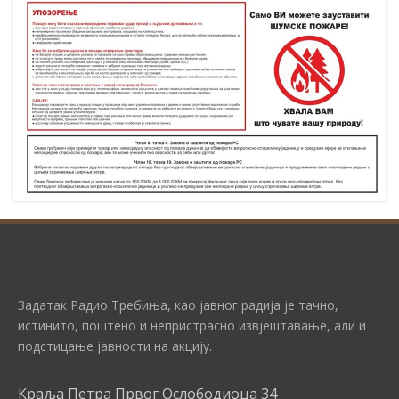
Задатак Радио Требиња, као јавног радија је тачно,
истинито, поштено и непристрасно извјештавање, али и
подстицање јавности на акцију.
Краља Петра Првог Ослободиоца 34