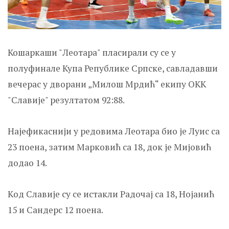
Кошаркаши "Леотара" пласирали су се у
полуфинале Купа Републике Српске, савладавши
вечерас у дворани „Милош Мрдић“ екипу ОКК
"Славије" резултатом 92:88.
Најефикаснији у редовима Леотара био је Луис са
23 поена, затим Марковић са 18, док је Мијовић
додао 14.
Kод Славије су се истакли Радочај са 18, Нојанић
15 и Сандерс 12 поена.