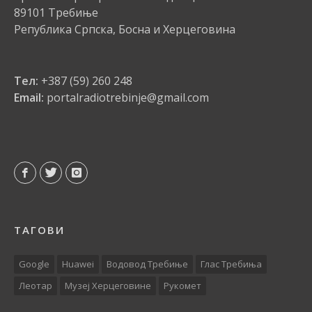
89101 Требиње
Република Српска, Босна и Херцеговина
Тел:
+387 (59) 260 248
Email:
portalradiotrebinje@gmail.com
ТАГОВИ
Google
Huawei
Водовод Требиње
Глас Требиња
Леотар
Музеј Херцеговине
Рукомет