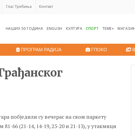
Глас Требиња
Контакт
НАШИХ 50 ГОДИНА
ENGLISH
КУЛТУРА
СПОРТ
ТЕМЕ+
МАГАЗИ
ПРОГРАМ РАДИЈА
ГПОКО
В
 Грађанског
ра побједили су вечерас на свом паркету
1-66 (21-14, 14-19, 25-20 и 21-13), у утакмици