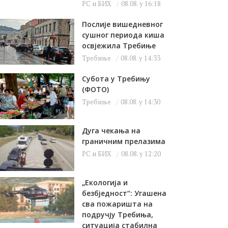
РС и БИХ
08.08. у 16:18
Послије вишедневног
сушног периода киша
освјежила Требиње
Требиње
08.08. у 14:33
Субота у Требињу
(ФОТО)
Требиње
08.08. у 14:30
Дуга чекања на
граничним прелазима
РС и БИХ
08.08. у 12:20
„Екологија и
безбједност“: Угашена
сва пожаришта на
подручју Требиња,
ситуација стабилна