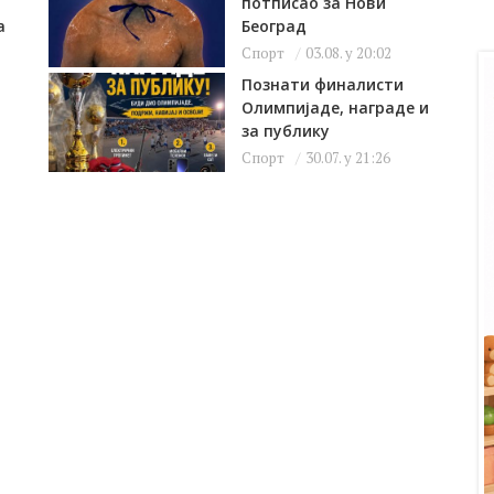
потписао за Нови
а
Београд
Спорт
03.08. у 20:02
Познати финалисти
Олимпијаде, награде и
за публику
Спорт
30.07. у 21:26