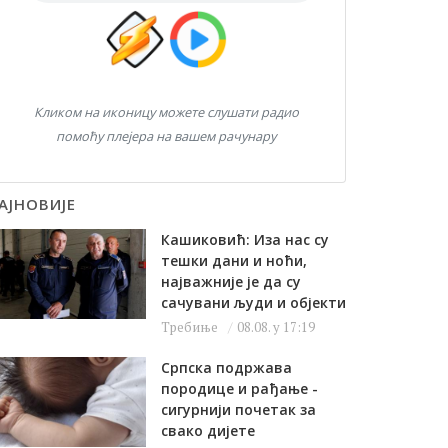
Кликом на иконицу можете слушати радио
помоћу плејера на вашем рачунару
АЈНОВИЈЕ
Кашиковић: Иза нас су
тешки дани и ноћи,
најважније је да су
сачувани људи и објекти
Требиње
08.08. у 17:19
Српска подржава
породице и рађање -
сигурнији почетак за
свако дијете