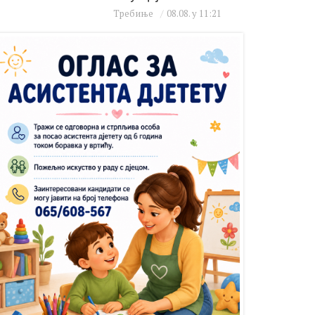
Требиње
08.08. у 11:21