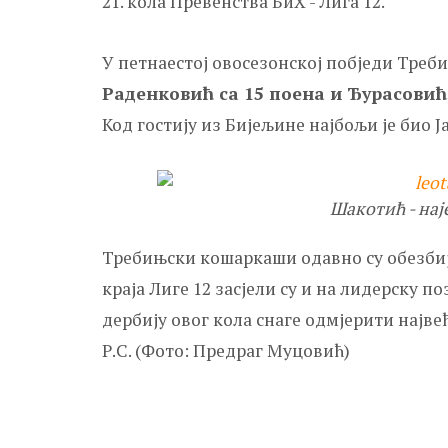
21. кола Превенства БиХ - Лига 12.
У петнаестој овосезонској побједи Треб
Раденковић са 15 поена и Ђурасовић, 
Код гостију из Бијељине најбољи је био Ј
Шакотић - нај
Требињски кошаркаши одавно су обезбији
краја Лиге 12 засјели су и на лидерску по
дербију овог кола снаге одмјерити најве
Р.С. (Фото: Предраг Муцовић)