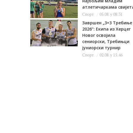
најбољим младим
атлетичаркама свијет
Спорт
05.08. у 08:31
Завршен „3×3 Требиње
2026“: Екипа из Херцег
Новог освојила
сениорски, Требињци
јуниорски турнир
Спорт
02.08. у 15:46