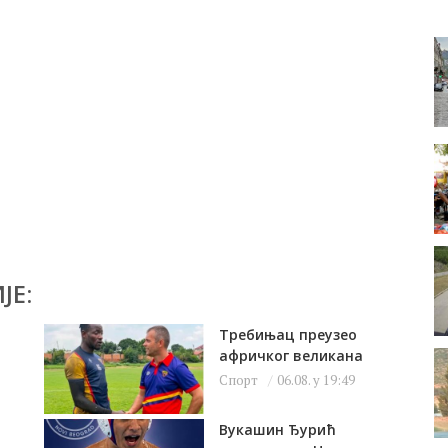
ЈЕ:
Требињац преузео
афричког великана
Спорт
06.08. у 19:49
Вукашин Ђурић