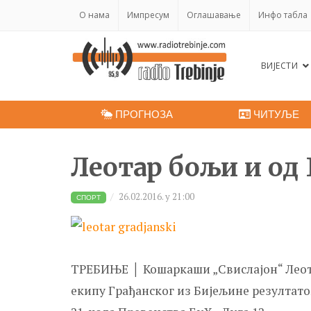
O нама
Импресум
Оглашавање
Инфо табла
ВИЈЕСТИ
ПРОГНОЗА
ЧИТУЉЕ
Леотар бољи и од
26.02.2016. у 21:00
СПОРТ
ТРЕБИЊЕ │ Кошаркаши „Свислајон“ Леота
екипу Грађанског из Бијељине резултатом 8