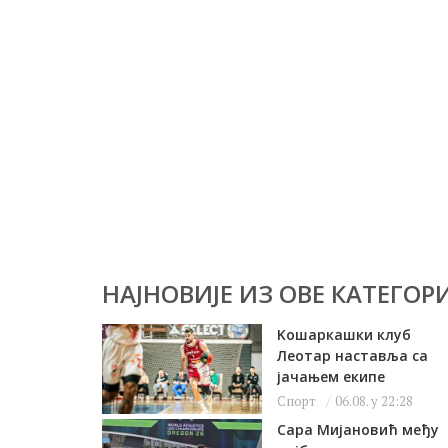
НАЈНОВИЈЕ ИЗ ОВЕ КАТЕГОРИ
Kошаркашки клуб
Леотар наставља са
јачањем екипе
Спорт
06.08. у 22:28
Сара Мијановић међу