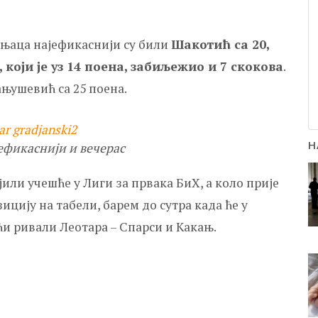
ињаца најефикаснији су били
Шакотић са 20,
који је уз 14 поена, забиљежио и 7 скокова
.
ањушевић са 25 поена.
Н
ефикаснији и вечерас
ли учешће у Лиги за првака БиХ, а коло прије
зицију на табели, барем до сутра када ће у
ћи ривали Леотара – Спарси и Какањ.