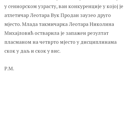
у сениорском узрасту, ван конкуренције у којој је
атлетичар Леотара Вук Продан заузео друго
мјесто. Млада такмичарка Леотара Николина
Михајловић остварила је запажен резултат
пласманом на четврто мјесто у дисциплинама
скок у даљ и скок у вис.
Р.М.