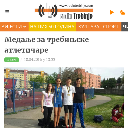
ВИЈЕСТИ
НАШИХ 50 ГОДИНА
КУЛТУРА
СПОРТ
Ч
Медаље за требињске
атлетичаре
18.04.2016. у 12:22
СПОРТ