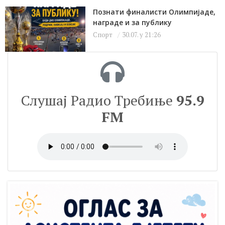
Познати финалисти Олимпијаде,
награде и за публику
Спорт
30.07. у 21:26
Слушај Радио Требиње
95.9
FM