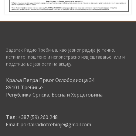
Задатак Радио Требиња, као јавног радија је тачно,
истинито, поштено и непристрасно извјештавање, али и
подстицање јавности на акцију.
Краља Петра Првог Ослободиоца 34
89101 Требиње
Република Српска, Босна и Херцеговина
Тел:
+387 (59) 260 248
Email:
portalradiotrebinje@gmail.com