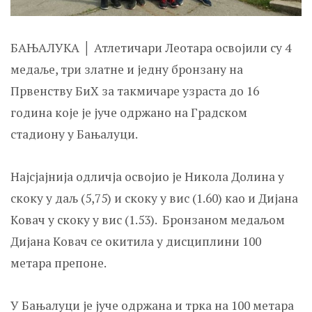
БАЊАЛУКА │ Атлетичари Леотара освојили су 4
медаље, три златне и једну бронзану на
Првенству БиХ за такмичаре узраста до 16
година које је јуче одржано на Градском
стадиону у Бањалуци.
Најсјајнија одличја освојио је Никола Долина у
скоку у даљ (5,75) и скоку у вис (1.60) као и Дијана
Kовач у скоку у вис (1.53). Бронзаном медаљом
Дијана Kовач се окитила у дисциплини 100
метара препоне.
У Бањалуци је јуче одржана и трка на 100 метара