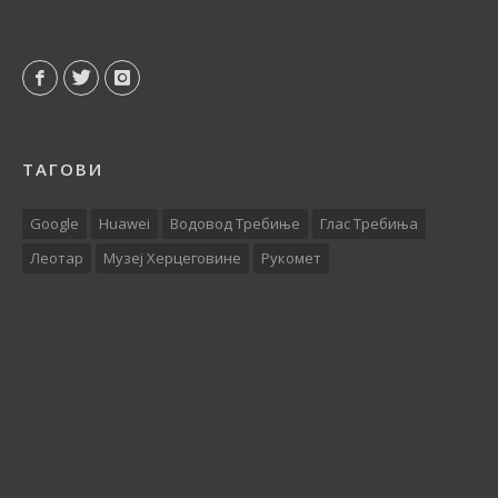
ТАГОВИ
Google
Huawei
Водовод Требиње
Глас Требиња
Леотар
Музеј Херцеговине
Рукомет