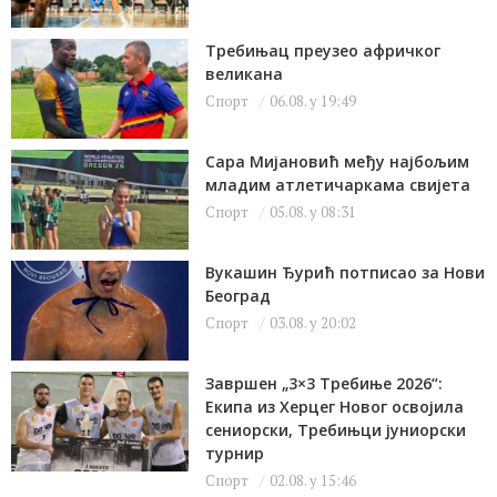
Требињац преузео афричког
великана
Спорт
06.08. у 19:49
Сара Мијановић међу најбољим
младим атлетичаркама свијета
Спорт
05.08. у 08:31
Вукашин Ђурић потписао за Нови
Београд
Спорт
03.08. у 20:02
Завршен „3×3 Требиње 2026“:
Екипа из Херцег Новог освојила
сениорски, Требињци јуниорски
турнир
Спорт
02.08. у 15:46