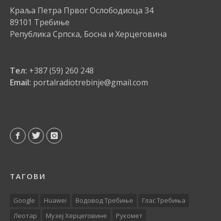
Краља Петра Првог Ослободиоца 34
89101 Требиње
Република Српска, Босна и Херцеговина
Тел:
+387 (59) 260 248
Email:
portalradiotrebinje@gmail.com
ТАГОВИ
Google
Huawei
Водовод Требиње
Глас Требиња
Леотар
Музеј Херцеговине
Рукомет