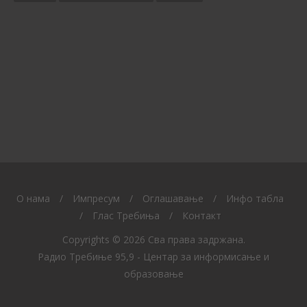
O нама
/
Импресум
/
Оглашавање
/
Инфо табла
/
Глас Требиња
/
Контакт
Copyrights © 2026 Сва права задржана.
Радио Требиње 95,9 - Центар за информисање и
образовање