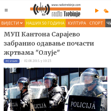
ВИЈЕСТИ
НАШИХ 50 ГОДИНА
КУЛТУРА
СПОРТ
Ч
МУП Кантона Сарајево
забранио одавање почасти
жртвама "Олује"
02.08.2015. у 10:23
РС И БИХ