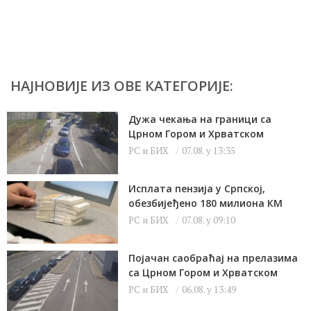
НАЈНОВИЈЕ ИЗ ОВЕ КАТЕГОРИЈЕ:
Дужа чекања на граници са
Црном Гором и Хрватском
РС и БИХ
07.08. у 13:35
Исплата пензија у Српској,
обезбијеђено 180 милиона КМ
РС и БИХ
07.08. у 09:10
Појачан саобраћај на прелазима
са Црном Гором и Хрватском
РС и БИХ
06.08. у 13:49