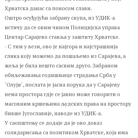
Хрватска данас са поносом слави.
Оштро осуђујући забрану скупа, из УДИК-а
истичу да се овим чином Полицијска управа
Центар Сарајево ставља у заштиту Хрватске.
- С тим у вези, ово је најгора и најстрашнија
слика коју можемо да пошаљемо из Сарајева, а
жеља је била нешто сасвим друго. Забраном
обиљежавања годишњице страдања Срба у
`Олуји`, послата је јасна порука да у Сарајеву
нема простора гдје се јавно може говорити о
масовним кршењима људских права на простору
бивше Југославије, наводе из УДИК-а.
У саопштењу се додаје да је ово доказ
солидарисања са политиком Хрватске, која има