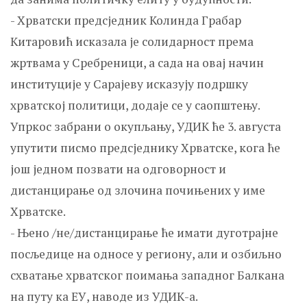
- Хрватски предсједник Колинда Грабар
Китаровић исказала је солидарност према
жртвама у Сребреници, а сада на овај начин
институције у Сарајеву исказују подршку
хрватској политици, додаје се у саопштењу.
Упркос забрани о окупљању, УДИК ће 3. августа
упутити писмо предсједнику Хрватске, кога ће
још једном позвати на одговорност и
дистанцирање од злочина почињених у име
Хрватске.
- Њено /не/дистанцирање ће имати дуготрајне
посљедице на односе у региону, али и озбиљно
схватање хрватског поимања западног Балкана
на путу ка ЕУ, наводе из УДИК-а.