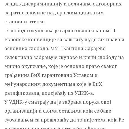
за циљ дискриминацију и величање одговорних
за ратне злочине над српским цивилним
становништвом.
- Слобода окупљања је гарантована чланом 11.
Европске конвенције за заштиту људских права и
основних слобода. МУП Кантона Сарајево
селективно забрањује скупове и крши слободу на
мирно окупљање, које је основно право сваког
грађанина БиХ гарантовано Уставом и
међународним документима које је БиХ
ратификовала, подсјећају из УДИК-а.
У УДИК-у сматрају да је забрана порука овој
организацији и свима осталима који се баве
суочавањем са прошлошћу да то није тема која ће
да занима политичку елиту у будућности.