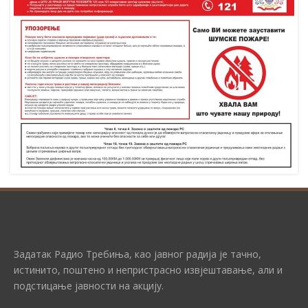
Задатак Радио Требиња, као јавног радија је тачно,
истинито, поштено и непристрасно извјештавање, али и
подстицање јавности на акцију.