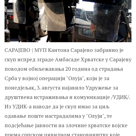
САРАЈЕВО | МУП Кантона Сарајево забранио је
скуп испред зграде Амбасаде Хрватске у Сарајеву
поводом обиљежавања 20 година од страдања
Срба у војној операцији "Олуја", који је за
понедјељак, 3. августа најавило Удружење за
друштвена истраживања и комуникације /УДИК/.
Из УДИК-а наводе да је скуп имао за циљ
одавање поште настрадалима у "Олуји", те
подсјећање јавности на злочине хрватске војске
према српском цивилном становништву које