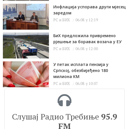
Инфлација успорава други мјесец
заредом
РС и БИХ
06.08. у 12:19
БиХ предложила привремено
рјешење за боравак возача у ЕУ
РС и БИХ
06.08. у 12:00
У петак исплата пензија у
Српској, обезбијеђено 180
милиона КМ
РС и БИХ
06.08. у 10:07
Слушај Радио Требиње
95.9
FM