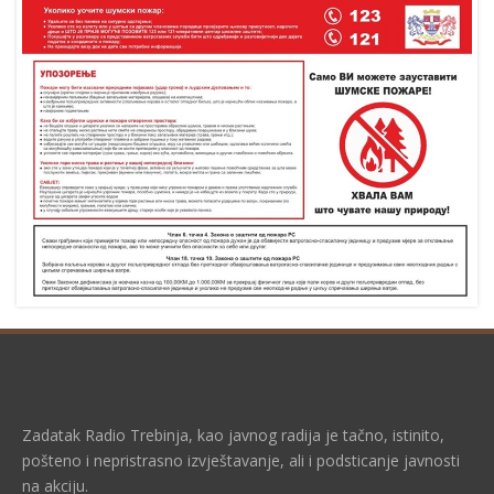
Zadatak Radio Trebinja, kao javnog radija je tačno, istinito,
pošteno i nepristrasno izvještavanje, ali i podsticanje javnosti
na akciju.