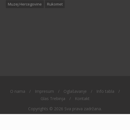
Muzej Hercegovine
Rukomet
O nama
/
Impresum
/
Oglašavanje
/
Info tabla
/
Glas Trebinja
/
Kontakt
Copyrights © 2026 Sva prava zadržana.
Radio Trebinje 95,9 - Centar za informisanje i obrazovanje