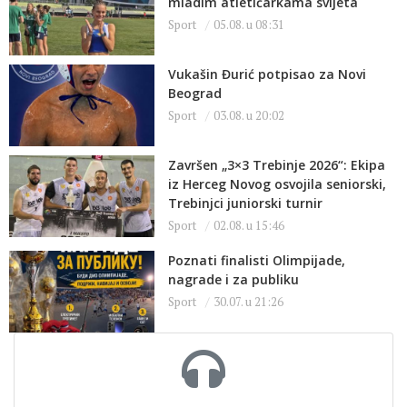
mladim atletičarkama svijeta
Sport
05.08. u 08:31
Vukašin Đurić potpisao za Novi
Beograd
Sport
03.08. u 20:02
Završen „3×3 Trebinje 2026“: Ekipa
iz Herceg Novog osvojila seniorski,
Trebinjci juniorski turnir
Sport
02.08. u 15:46
Poznati finalisti Olimpijade,
nagrade i za publiku
Sport
30.07. u 21:26