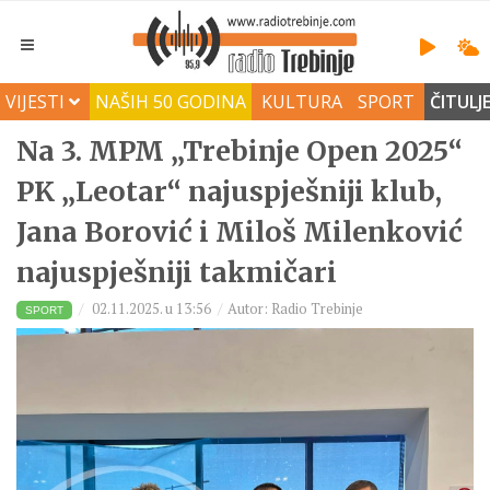
VIJESTI
NAŠIH 50 GODINA
KULTURA
SPORT
ČITULJ
Na 3. MPM „Trebinje Open 2025“
PK „Leotar“ najuspješniji klub,
Jana Borović i Miloš Milenković
najuspješniji takmičari
02.11.2025. u 13:56
Autor: Radio Trebinje
SPORT