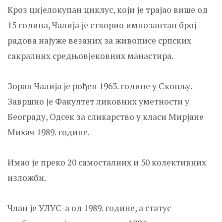
Кроз цијелокупан циклус, који је трајао више од
15 година, Чалија је створио импозантан број
радова најуже везаних за живописе српских
сакралних средњовјековних манастира.
Зоран Чалија је рођен 1963. године у Скопљу.
Завршио је Факултет ликовних уметности у
Београду, Одсек за сликарство у класи Мирјане
Михач 1989. године.
Имао је преко 20 самосталних и 50 колективних
изложби.
Члан је УЛУС-а од 1989. године, а статус