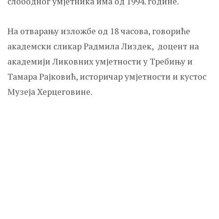
слободног умјетника има од 1994. године.
На отварању изложбе од 18 часова, говориће
академски сликар Радмила Лиздек, доцент на
академији Ликовних умјетности у Требињу и
Тамара Рајковић, историчар умјетности и кустос
Музеја Херцеговине.