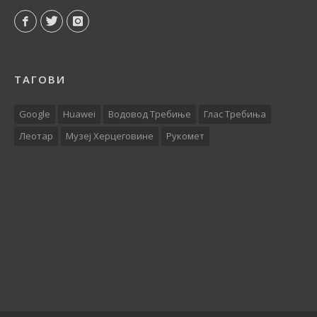
ТАГОВИ
Google
Huawei
Водовод Требиње
Глас Требиња
Леотар
Музеј Херцеговине
Рукомет