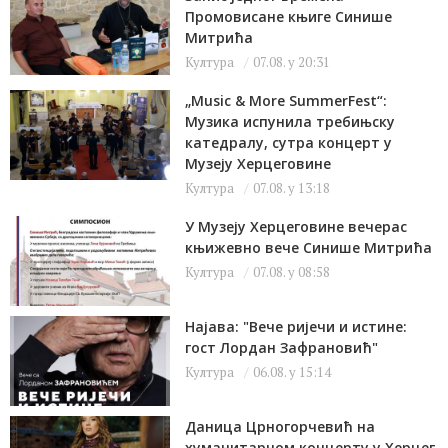
Промовисане књиге Синише
Митрића
Култура
07.08. у 20:31
„Music & More SummerFest“:
Музика испунила требињску
катедралу, сутра концерт у
Музеју Херцеговине
Култура
07.08. у 13:18
У Музеју Херцеговине вечерас
књижевно вече Синише Митрића
Култура
07.08. у 08:58
Најава: "Вече ријечи и истине:
гост Лордан Зафрановић"
Култура
06.08. у 15:14
Даница Црногорчевић на
хуманитарном концерту у Херцег