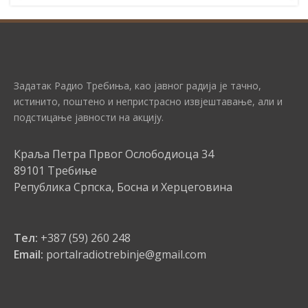
Задатак Радио Требиња, као јавног радија је тачно,
истинито, поштено и непристрасно извјештавање, али и
подстицање јавности на акцију.
Краља Петра Првог Ослободиоца 34
89101 Требиње
Република Српска, Босна и Херцеговина
Тел:
+387 (59) 260 248
Email:
portalradiotrebinje@gmail.com