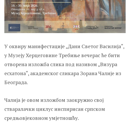
У оквиру манифестације „Дани Светог Василија“,
у Музеју Херцеговине Требиње вечерас ће бити
отворена изложба слика под називом „Визура
есхатона“, академског сликара Зорана Чалије из
Београда.
Чалија је овом изложбом заокружио свој
стваралачки циклус инспирисан српском
средњовјековном умјетношћу.