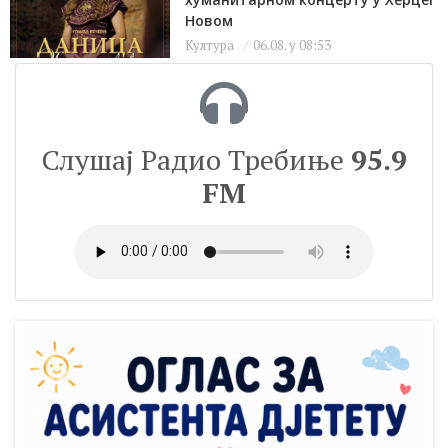
Новом
Култура
06.08. у 08:53
Слушај Радио Требиње
95.9
FM