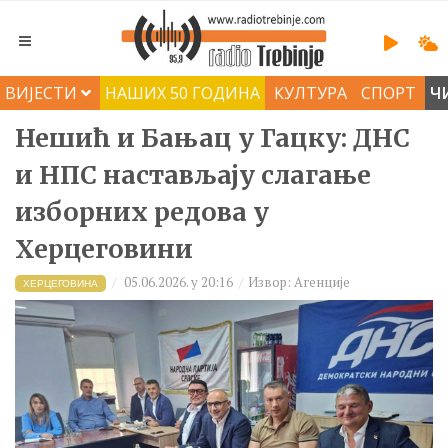
ВИЈЕСТИ
НАШИХ 50 ГОДИНА
КУЛТУРА
СПОРТ
Ч
Нешић и Бањац у Гацку: ДНС
и НПС настављају слагање
изборних редова у
Херцеговини
05.06.2026. у 20:16
Извор: Агенције
ХЕРЦЕГОВИНА