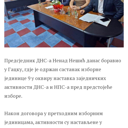
Предсједник ДНС-а Ненад Нешић данас боравио
у Гацку, гдје је одржан састанак изборне
јединице 9 у оквиру наставка заједничких
активности ДНС-а и НПС-а пред предстојеће
изборе.
Након договора у претходним изборним
јединицама, активности су настављене у