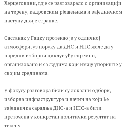
Херцеговини, гдје се разговарало о организацији
на терену, кадровским рјешењима и заједничком
наступу двије странке.
Састанак у Гацку протекао је у одличној
атмосфери, уз поруку да ДНС и НПС желе да у
наредни изборни циклус уђу спремно,
организовано и са људима који имају упориште у
својим срединама.
У фокусу разговора били су локални одбори,
изборна инфраструктура и начин на који ће
заједничка сарадња ДНС-а и НПС-а бити
преточена у конкретан политички резултат на
терену.