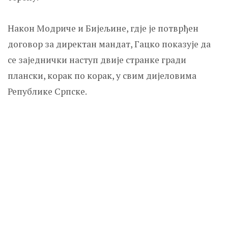
Након Модриче и Бијељине, гдје је потврђен
договор за директан мандат, Гацко показује да
се заједнички наступ двије странке гради
плански, корак по корак, у свим дијеловима
Републике Српске.