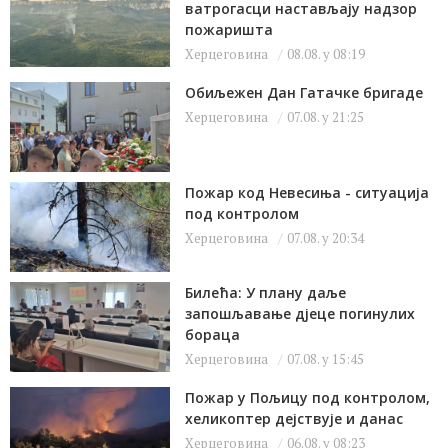
ватрогасци настављају надзор
пожаришта
Херцеговина
08.08. у 08:19
Обиљежен Дан Гатачке бригаде
Херцеговина
07.08. у 21:25
Пожар код Невесиња - ситуација
под контролом
Херцеговина
07.08. у 20:34
Билећа: У плану даље
запошљавање дјеце погинулих
бораца
Херцеговина
07.08. у 15:45
Пожар у Пољицу под контролом,
хеликоптер дејствује и данас
Херцеговина
06.08. у 08:23