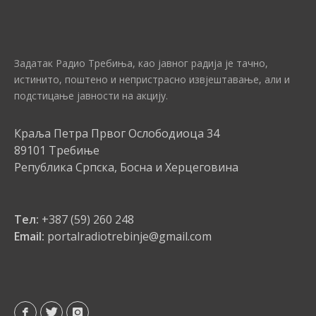
Задатак Радио Требиња, као јавног радија је тачно,
истинито, поштено и непристрасно извјештавање, али и
подстицање јавности на акцију.
Краља Петра Првог Ослободиоца 34
89101 Требиње
Република Српска, Босна и Херцеговина
Тел:
+387 (59) 260 248
Email:
portalradiotrebinje@gmail.com