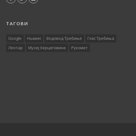
ТАГОВИ
Google
Huawei
Водовод Требиње
Глас Требиња
Леотар
Музеј Херцеговине
Рукомет