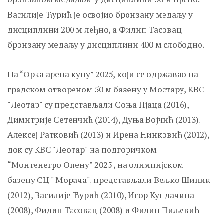
Василије Ћурић је освојио бронзану медаљу у
дисциплини 200 м леђно, а Филип Тасовац
бронзану медаљу у дисциплини 400 м слободно.
На “Орка арена купу” 2025, који се одржавао на
градском отвореном 50 м базену у Мостару, КВС
"Леотар" су представљали Соња Пјаца (2016),
Димитрије Сетенчић (2014), Дуња Војчић (2013),
Алексеј Ратковић (2013) и Ирена Нинковић (2012),
док су КВС "Леотар" на подгоричком
“Монтенегро Опену” 2025 , на олимпијском
базену СЦ " Морача", представљали Вељко Шиник
(2012), Василије Ћурић (2010), Игор Кундачина
(2008), Филип Тасовац (2008) и Филип Пиљевић