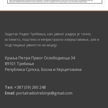
Задатак Радио Требиња, као јавног радија је тачно,
истинито, поштено и непристрасно извјештавање, али и
подстицање јавности на акцију.
Краља Петра Првог Ослободиоца 34
89101 Требиње
Република Српска, Босна и Херцеговина
Тел:
+387 (59) 260 248
Email:
portalradiotrebinje@gmail.com