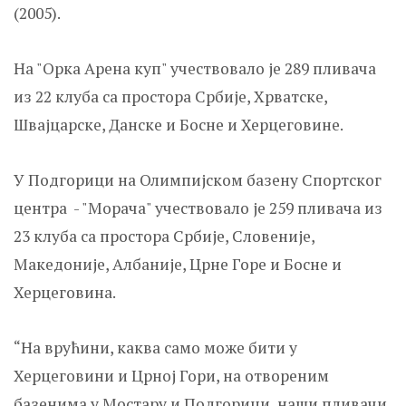
(2005).
На "Орка Арена куп" учествовало је 289 пливача
из 22 клуба са простора Србије, Хрватске,
Швајцарске, Данске и Босне и Херцеговине.
У Подгорици на Олимпијском базену Спортског
центра - "Морача" учествовало је 259 пливача из
23 клуба са простора Србије, Словеније,
Македоније, Албаније, Црне Горе и Босне и
Херцеговина.
“На врућини, каква само може бити у
Херцеговини и Црној Гори, на отвореним
базенима у Мостару и Подгорици, наши пливачи