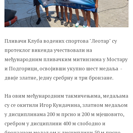
Пливачи Клуба водених спортова "Леотар" су
протеклог викенда учествовали на
међународним пливачким митинзима у Мостару
и Подгорици, освојивши укупно шест медаља -
двије златне, једну сребрну и три бронзане.
На овим међународним такмичењима, медаљама
су се окитили Игор Кундачина, златном медаљом
у дисциплинама 200 м прсно и 200 м мјешовито,
сребром у дисциплини 400 м слободно и
бронзаном медаљом у дисциплини 50 м прсно.