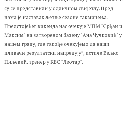
су се представили у одличном свијетлу. Пред
нама је наставак љетње сезоне такмичења.
Предстојећег викенда нас очекује МПМ "Срђан и
Максим" на затвореном базену "Ана Чучковић" у
нашем граду, где такође очекујемо да наши
пливачи резултатски напредују”, истиче Вељко
Пиљевић, тренер у КВС "Леотар".