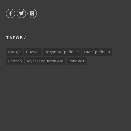
ТАГОВИ
Google
Huawei
Водовод Требиње
Глас Требиња
Леотар
Музеј Херцеговине
Рукомет