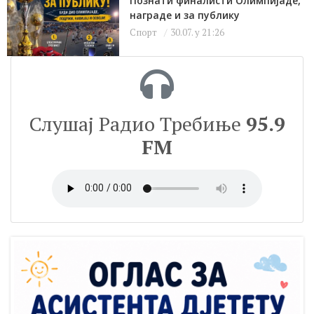
Познати финалисти Олимпијаде,
награде и за публику
Спорт
30.07. у 21:26
Слушај Радио Требиње
95.9
FM