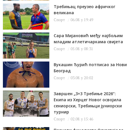
Требињац преузео афричког
великана
Спорт
06.08. у 19:49
Сара Мијановић међу најбољим
младим атлетичаркама свијета
Спорт
05.08. у 08:31
Вукашин Ђурић потписао за Нови
Београд
Спорт
03.08. у 20:02
Завршен „3×3 Требиње 2026“:
Екипа из Херцег Новог освојила
сениорски, Требињци јуниорски
турнир
Спорт
02.08. у 15:46