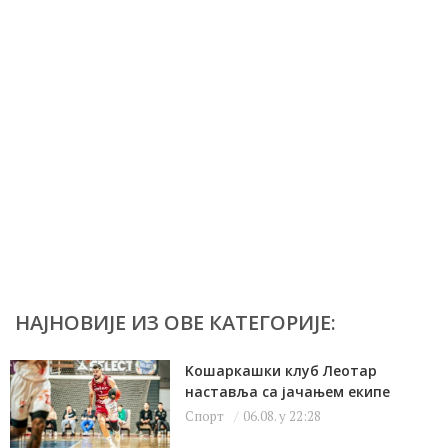
НАЈНОВИЈЕ ИЗ ОВЕ КАТЕГОРИЈЕ:
Kошаркашки клуб Леотар
наставља са јачањем екипе
Спорт
06.08. у 22:28