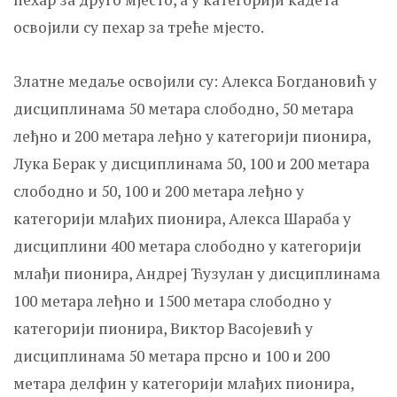
освојили су пехар за треће мјесто.
Златне медаље освојили су: Алекса Богдановић у
дисциплинама 50 метара слободно, 50 метара
леђно и 200 метара леђно у категорији пионира,
Лука Берак у дисциплинама 50, 100 и 200 метара
слободно и 50, 100 и 200 метара леђно у
категорији млађих пионира, Алекса Шараба у
дисциплини 400 метара слободно у категорији
млађи пионира, Андреј Ћузулан у дисциплинама
100 метара леђно и 1500 метара слободно у
категорији пионира, Виктор Васојевић у
дисциплинама 50 метара прсно и 100 и 200
метара делфин у категорији млађих пионира,