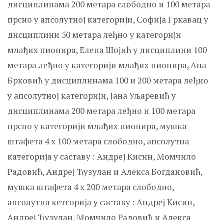
дисциплинама 200 метара слободно и 100 метара
прсно у апсолутној категорији, Софија Гркавац у
дисциплини 50 метара леђно у категорији
млађих пионира, Елена Шојић у дисциплини 100
метара леђно у категорији млађих пионира, Ана
Брковић у дисциплинама 100 и 200 метара леђно
у апсолутној категорији, Јана Уљаревић у
дисциплинама 200 метара леђно и 100 метара
прсно у категорији млађих пионира, мушка
штафета 4 x 100 метара слободно, апсолутна
категорија у саставу : Андреј Кисин, Момчило
Радовић, Андреј Ћузулан и Алекса Богдановић,
мушка штафета 4 x 200 метара слободно,
апсолутна кетгорија у саставу : Андреј Кисин,
Андреј Ћузулан, Момчило Радовић и Алекса