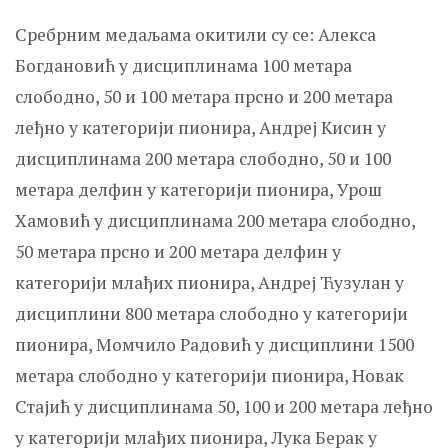
Сребрним медаљама окитили су се: Алекса
Богдановић у дисциплинама 100 метара
слободно, 50 и 100 метара прсно и 200 метара
леђно у категорији пионира, Андреј Кисин у
дисциплинама 200 метара слободно, 50 и 100
метара делфин у категорији пионира, Урош
Хамовић у дисциплинама 200 метара слободно,
50 метара прсно и 200 метара делфин у
категорији млађих пионира, Андреј Ћузулан у
дисциплини 800 метара слободно у категорији
пионира, Момчило Радовић у дисциплини 1500
метара слободно у категорији пионира, Новак
Стајић у дисциплинама 50, 100 и 200 метара леђно
у категорији млађих пионира, Лука Берак у