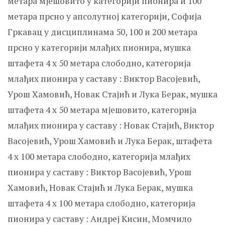
метара мјешовито у категорији пионира и 100
метара прсно у апсолутној категорији, Софија
Гркавац у дисциплинама 50, 100 и 200 метара
прсно у категорији млађих пионира, мушка
штафета 4 x 50 метара слободно, категорија
млађих пионира у саставу : Виктор Васојевић,
Урош Хамовић, Новак Стајић и Лука Берак, мушка
штафета 4 x 50 метара мјешовито, категорија
млађих пионира у саставу : Новак Стајић, Виктор
Васојевић, Урош Хамовић и Лука Берак, штафета
4 x 100 метара слободно, категорија млађих
пионира у саставу : Виктор Васојевић, Урош
Хамовић, Новак Стајић и Лука Берак, мушка
штафета 4 x 100 метара слободно, категорија
пионира у саставу : Андреј Кисин, Момчило