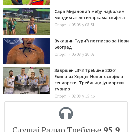
Сара Мијановић међу најбољим
младим атлетичаркама свијета
Спорт
05.08. у 08:31
Вукашин Ђурић потписао за Нови
Београд
Спорт
03.08. у 20:02
Завршен „3×3 Требиње 2026“:
Екипа из Херцег Новог освојила
сениорски, Требињци јуниорски
турнир
Спорт
02.08. у 15:46
Слушај Радио Требиње
95.9