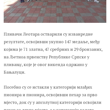
Пливачи Леотара остварили су изванредне
резултате, освојивши укупно 147 медаље, међу
којима је 71 златна, 47 сребрних и 29 бронзаних,
на Љетноа првенству Републике Српске у
пливању, које је овог викенда одржано у
Бањалуци.
Посебно су се истакли у категорији млађих
пионира и пионира, освојивши пехар за прво
мјесто, док су у апсолутној категорији освојили
пехар за друго мјесто, а у категорији кадета