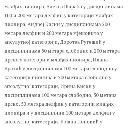
млађих пионира, Алекса Шараба у дисциплинама
100 и 200 метара делфин у категорији млађих
пионира, Андреј Кисин у дисциплинама 200
метара делфин и 200 метара мјешовито у
апсулутној категорији, Доротеа Рутешић у
дисциплинама 50 метара слободно и 200 метара
прсно у категорији млађих пионира, Ивана
Братић у дисциплинама 100 метара слободно у
категорији пионира и 200 метара слободно у
апсолутној категорији, Ирина Кисин у
дисциплинама 100 метара слободно, 50 метара
прсно, 50 метара делфин у категорији млађих
пионира и у дисциплини 100 метара делфин у
апсолутној категорији, Бојана Поповић у