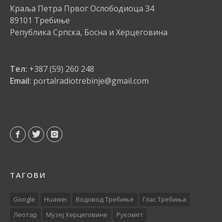
Краља Петра Првог Ослободиоца 34
89101 Требиње
Република Српска, Босна и Херцеговина
Тел:
+387 (59) 260 248
Email:
portalradiotrebinje@gmail.com
ТАГОВИ
Google
Huawei
Водовод Требиње
Глас Требиња
Леотар
Музеј Херцеговине
Рукомет