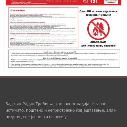
Задатак Радио Требиња, као јавног радија је тачно,
истинито, поштено и непристрасно извјештавање, али и
подстицање јавности на акцију.