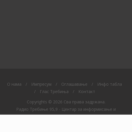
O нама
/
Импресум
/
Оглашавање
/
Инфо табла
/
Глас Требиња
/
Контакт
Copyrights © 2026 Сва права задржана.
Радио Требиње 95,9 - Центар за информисање и
образовање