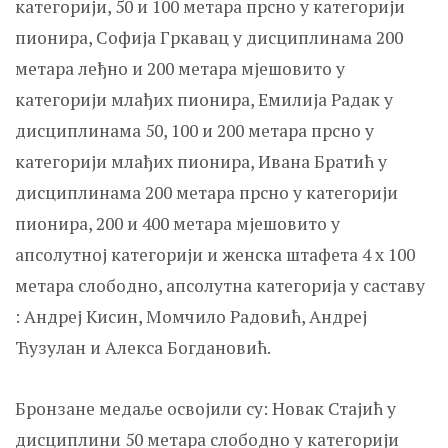
категорији, 50 и 100 метара прсно у категорији
пионира, Софија Гркавац у дисциплинама 200
метара леђно и 200 метара мјешовито у
категорији млађих пионира, Емилија Радак у
дисциплинама 50, 100 и 200 метара прсно у
категорији млађих пионира, Ивана Братић у
дисциплинама 200 метара прсно у категорији
пионира, 200 и 400 метара мјешовито у
апсолутној категорији и женска штафета 4 x 100
метара слободно, апсолутна категорија у саставу
: Андреј Кисин, Момчило Радовић, Андреј
Ћузулан и Алекса Богдановић.
Бронзане медаље освојили су: Новак Стајић у
дисциплини 50 метара слободно у категорији