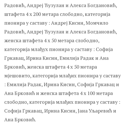
Радовић, Андреј Ћузулан и Алекса Богдановић,
штафета 4 x 200 метара слободно, категорија
пионира у саставу : Андреј Кисин, Момчило
Радовић, Андреј Ћузулан и Алекса Богдановић,
женска штафета 4 x 50 метара слободно,
категорија млађух пионира у саставу : Софија
Гркавац, Ирина Кисин, Емилија Радак и Ана
Брковић, женска штафета 4 x 50 метара
мјешовито, категорија млађих пионира у саставу
: Емилија Радак, Ирина Кисин, Софија Гркавац и
Ана Брковић и женска штафета 4 x 100 метара
слободно, категорија млађих пионира у саставу :
Софија Гркавац, Ирина Кисин, Јана Уљаревић и
Ана Брковић.