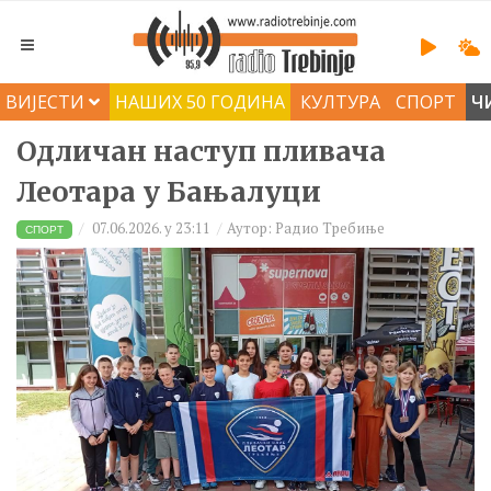
ВИЈЕСТИ
НАШИХ 50 ГОДИНА
КУЛТУРА
СПОРТ
Ч
Одличан наступ пливача
Леотара у Бањалуци
07.06.2026. у 23:11
Аутор: Радио Требиње
СПОРТ