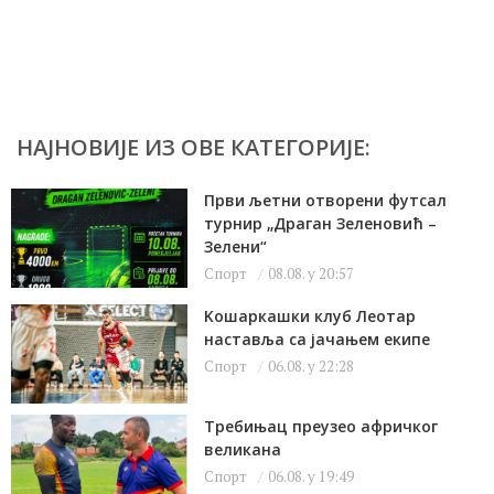
НАЈНОВИЈЕ ИЗ ОВЕ КАТЕГОРИЈЕ:
Први љетни отворени футсал
турнир „Драган Зеленовић –
Зелени“
Спорт
08.08. у 20:57
Kошаркашки клуб Леотар
наставља са јачањем екипе
Спорт
06.08. у 22:28
Требињац преузео афричког
великана
Спорт
06.08. у 19:49