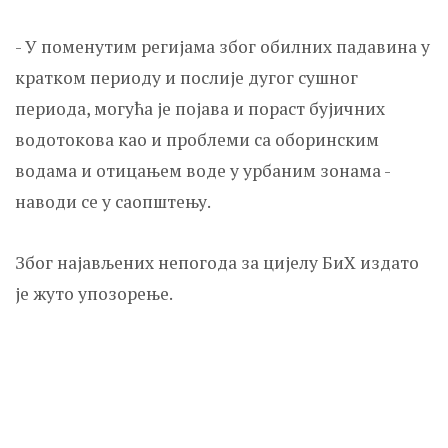
- У поменутим регијама због обилних падавина у
кратком периоду и послије дугог сушног
периода, могућа је појава и пораст бујичних
водотокова као и проблеми са оборинским
водама и отицањем воде у урбаним зонама -
наводи се у саопштењу.
Због најављених непогода за цијелу БиХ издато
је жуто упозорење.