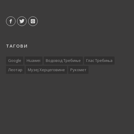
ТАГОВИ
Google
Huawei
Водовод Требиње
Глас Требиња
Леотар
Музеј Херцеговине
Рукомет