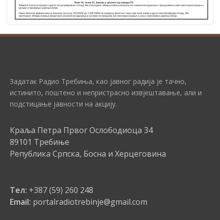
Задатак Радио Требиња, као јавног радија је тачно,
истинито, поштено и непристрасно извјештавање, али и
подстицање јавности на акцију.
Краља Петра Првог Ослободиоца 34
89101 Требиње
Република Српска, Босна и Херцеговина
Тел:
+387 (59) 260 248
Email:
portalradiotrebinje@gmail.com