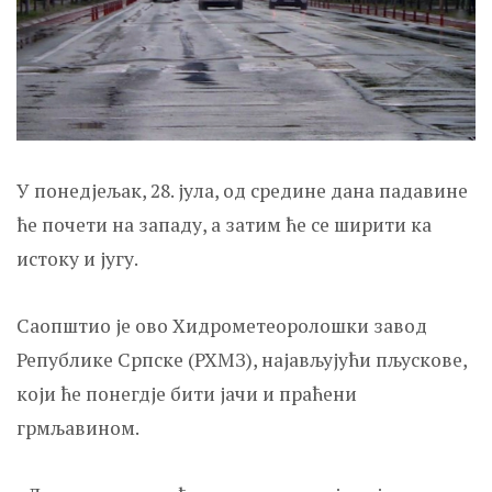
У понедјељак, 28. јула, од средине дана падавине
ће почети на западу, а затим ће се ширити ка
истоку и југу.
Саопштио је ово Хидрометеоролошки завод
Републике Српске (РХМЗ), најављујући пљускове,
који ће понегдје бити јачи и праћени
грмљавином.