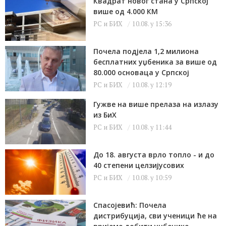
Квадрат новог стана у Српској
више од 4.000 КМ
РС и БИХ
10.08. у 15:36
Почела подјела 1,2 милиона
бесплатних уџбеника за више од
80.000 основаца у Српској
РС и БИХ
10.08. у 12:19
Гужве на више прелаза на излазу
из БиХ
РС и БИХ
10.08. у 11:44
До 18. августа врло топло - и до
40 степени целзијусових
РС и БИХ
10.08. у 10:59
Спасојевић: Почела
дистрибуција, сви ученици ће на