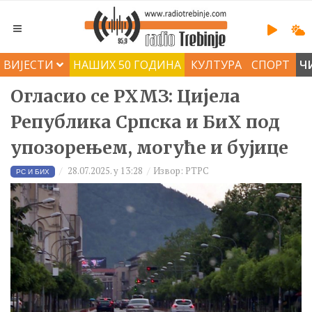
ВИЈЕСТИ
НАШИХ 50 ГОДИНА
КУЛТУРА
СПОРТ
Ч
Огласио се РХМЗ: Цијела
Република Српска и БиХ под
упозорењем, могуће и бујице
28.07.2025. у 13:28
Извор: РТРС
РС И БИХ