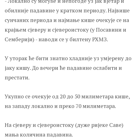
- Локално су могуће и непогоде уз јак вјетар и
обилније падавине у кратком периоду. Највише
сунчаних периода и најмање кише очекује се на
крајњем сјеверу и сјевероистоку (у Посавини и
Семберији) - наводи се у билтену РХМЗ.
У уторак ће бити знатно хладније уз умјерену до
јаку кишу. До вечери ће падавине ослабити и
престати.
Укупно се очекује од 20 до 50 милиметара кише,
на западу локално и преко 70 милиметара.
На сјеверу и сјевероистоку (дуже ријеке Саве)
мања количина падавина.