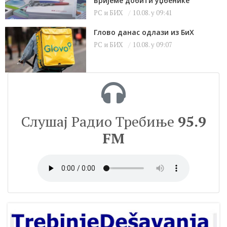
вријеме добити уџбенике
РС и БИХ
10.08. у 09:41
Глово данас одлази из БиХ
РС и БИХ
10.08. у 09:07
Слушај Радио Требиње
95.9
FM