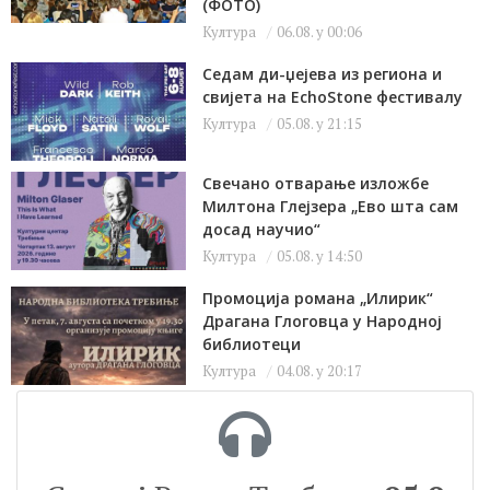
(ФОТО)
Култура
06.08. у 00:06
Седам ди-џејева из региона и
свијета на EchoStone фестивалу
Култура
05.08. у 21:15
Свечано отварање изложбе
Милтона Глејзера „Ево шта сам
досад научио“
Култура
05.08. у 14:50
Промоција романа „Илирик“
Драгана Глоговца у Народној
библиотеци
Култура
04.08. у 20:17