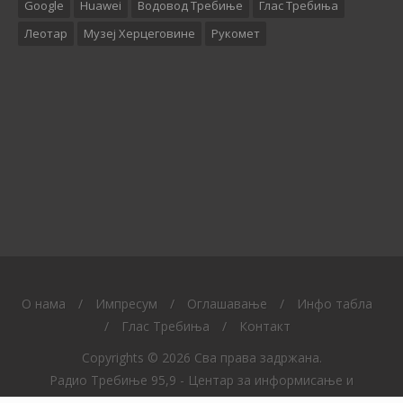
Google
Huawei
Водовод Требиње
Глас Требиња
Леотар
Музеј Херцеговине
Рукомет
O нама
/
Импресум
/
Оглашавање
/
Инфо табла
/
Глас Требиња
/
Контакт
Copyrights © 2026 Сва права задржана.
Радио Требиње 95,9 - Центар за информисање и
образовање