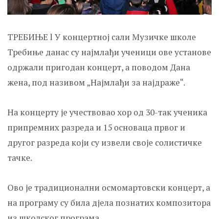
ТРЕБИЊЕ l У концертној сали Музичке школе
Требиње данас су најмлађи ученици ове установе
одржали пригодан концерт, а поводом Дана
жена, под називом „Најмлађи за најдраже“.
На концерту је учествовао хор од 30-так ученика
припремних разреда и 15 основаца првог и
другог разреда који су извели своје солистичке
тачке.
Ово је традиционални осмомартовски концерт, а
на програму су била дјела познатих композитора
из школског програма.