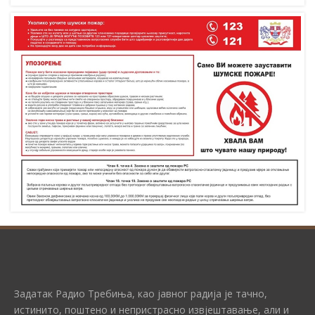
Задатак Радио Требиња, као јавног радија је тачно,
истинито, поштено и непристрасно извјештавање, али и