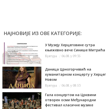
НАЈНОВИЈЕ ИЗ ОВЕ КАТЕГОРИЈЕ:
У Музеју Херцеговине сутра
књижевно вече Синише Митрића
Култура
06.08. у 09:35
Даница Црногорчевић на
хуманитарном концерту у Херцег
Новом
Култура
06.08. у 08:53
Гала концертом на Црквини
отворен осми Међународни
фестивал класичне музике