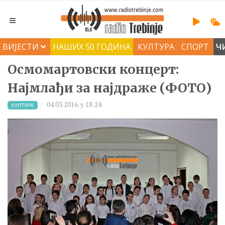
ВИЈЕСТИ
НАШИХ 50 ГОДИНА
КУЛТУРА
СПОРТ
Ч
Осмомартовски концерт:
Најмлађи за најдраже (ФОТО)
04.03.2016. у 18:24
КУЛТУРА