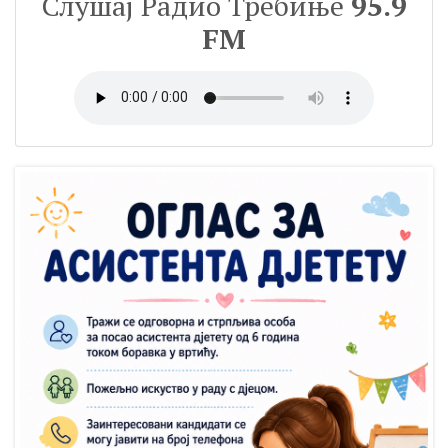
Слушај Радио Требиње
95.9
FM