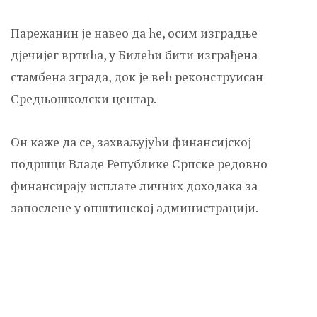
Парежанин је навео да ће, осим изградње
дјечијег вртића, у Билећи бити изграђена
стамбена зграда, док је већ реконструисан
Средњошколски центар.
Он каже да се, захваљујући финансијској
подршци Владе Републике Српске редовно
финансирају исплате личних доходака за
запослене у општинској администрацији.