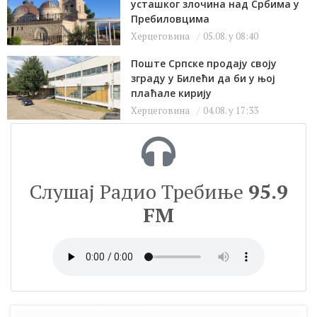
усташког злочина над Србима у
Пребиловцима
Херцеговина
05.08. у 08:40
Поште Српске продају своју
зграду у Билећи да би у њој
плаћале кирију
Херцеговина
04.08. у 17:33
Слушај Радио Требиње
95.9
FM