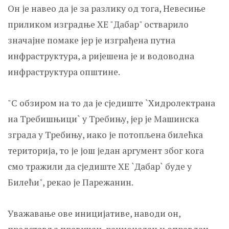
Он је навео да је за разлику од тога, Невесиње
приликом изградње ХЕ "Дабар" остварило
значајне помаке јер је изграђена путна
инфраструктура, а ријешена је и водоводна
инфраструктура општине.
"С обзиром на то да је сједиште `Хидролектрана
на Требишњици` у Требињу, јер је Машинска
зграда у Требињу, иако је потопљена билећка
територија, то је још један аргумент због кога
смо тражили да сједиште ХЕ `Дабар` буде у
Билећи", рекао је Парежанин.
Уважавање ове иницијативе, наводи он,