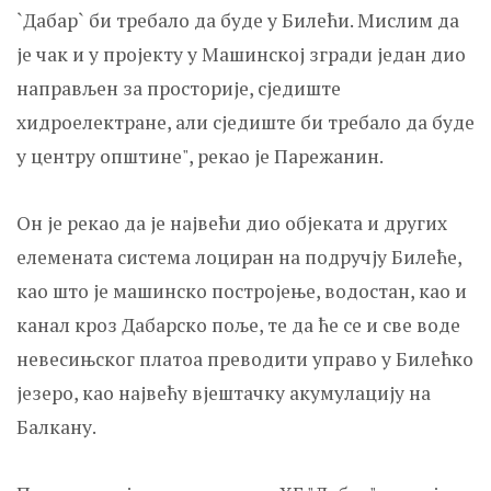
`Дабар` би требало да буде у Билећи. Мислим да
је чак и у пројекту у Машинској згради један дио
направљен за просторије, сједиште
хидроелектране, али сједиште би требало да буде
у центру општине", рекао је Парежанин.
Он је рекао да је највећи дио објеката и других
елемената система лоциран на подручју Билеће,
као што је машинско постројење, водостан, као и
канал кроз Дабарско поље, те да ће се и све воде
невесињског платоа преводити управо у Билећко
језеро, као највећу вјештачку акумулацију на
Балкану.