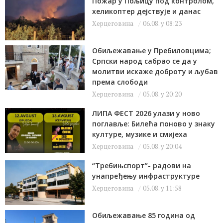
Пожар у Пољицу под контролом,
хеликоптер дејствује и данас
Херцеговина
06.08. у 08:23
Обиљежавање у Пребиловцима;
Српски народ сабрао се да у
молитви искаже доброту и љубав
према слободи
Херцеговина
05.08. у 20:20
ЛИПА ФЕСТ 2026 улази у ново
поглавље: Билећа поново у знаку
културе, музике и смијеха
Херцеговина
05.08. у 20:04
“Требињспорт”- радови на
унапређењу инфраструктуре
Херцеговина
05.08. у 11:58
Обиљежавање 85 година од