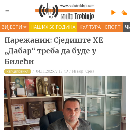
ВИЈЕСТИ
НАШИХ 50 ГОДИНА
КУЛТУРА
СПОРТ
Ч
Парежанин: Сједиште ХЕ
„Дабар“ треба да буде у
Билећи
04.11.2025. у 15:49
Извор: Срна
ХЕРЦЕГОВИНА