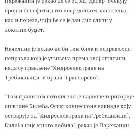
Парежанин је рекао да се од ХЕ "Дабар" очекују
бројни бенефити, што посредством запослења,
као и пореза, чији ће се један дио слити у
локални буџет.
Начелник је додао да би тим била и исправљена
неправда која је учињена према овој општини
када су прављене "Хидроелектране на
Требишњици" и брана "Гранчарево".
"Том приликом потопљено је највише територије
општине Билећа. Осим концесионе накнаде коју
остварује од `Хидроелектрана на Требишњици`,
Билећа није много добила", рекао је Парежанин.