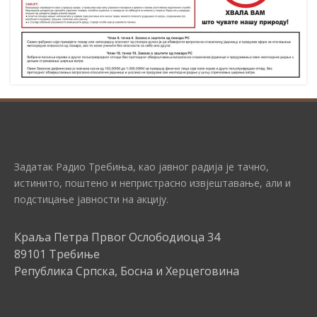
Задатак Радио Требиња, као јавног радија је тачно,
истинито, поштено и непристрасно извјештавање, али и
подстицање јавности на акцију.
Краља Петра Првог Ослободиоца 34
89101 Требиње
Република Српска, Босна и Херцеговина