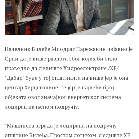
Начелник Билеће Миодраг Парежанин изјавио је
Срни да је више разлога због којих би било
праведно да сједиште Хидроелектране /ХЕ/
"Дабар" буде у тој општини, а највише јер је она
центар Херцеговине, те јер је највећи број
објеката овог значајног енергетског система
лоциран на њеном подручју.
"Машинска зграда је лоцирана на подручју
општине Билећа. Простом логиком, сједиште ХЕ