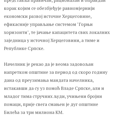
представља правичан, рационалан и оправдан
корак којим се обезбјеђује равномјернији
економски развој источне Херцеговине,
ефикасније управљање системом "Горњи
хоризонти", те јачање капацитета свих локалних
заједница у источној Херцеговини, а тиме и
Републике Српске.
Начелник је рекао да је веома задовољан
напретком општине за период од скоро годину
дана од преузимања мандата начелника,
истакавши да су уз помоћ Владе Српске, али и
младог тима стручних људи, учињени бројни
помаци, прије свега смањен је дуг општине
Билећа за три милиона КМ.