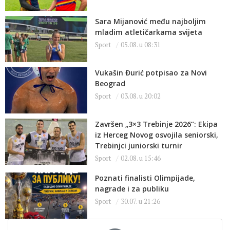
Sara Mijanović među najboljim
mladim atletičarkama svijeta
Sport
05.08. u 08:31
Vukašin Đurić potpisao za Novi
Beograd
Sport
03.08. u 20:02
Završen „3×3 Trebinje 2026“: Ekipa
iz Herceg Novog osvojila seniorski,
Trebinjci juniorski turnir
Sport
02.08. u 15:46
Poznati finalisti Olimpijade,
nagrade i za publiku
Sport
30.07. u 21:26