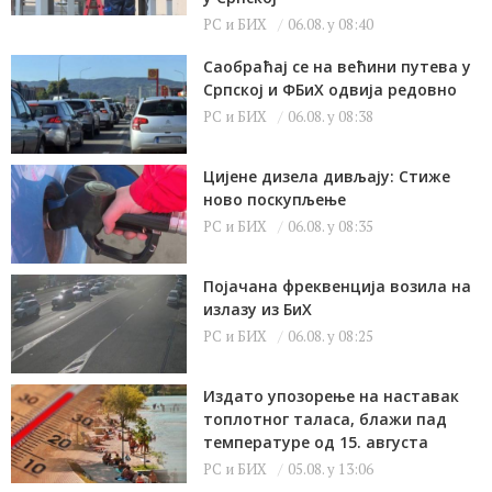
РС и БИХ
06.08. у 08:40
Саобраћај се на већини путева у
Српској и ФБиХ одвија редовно
РС и БИХ
06.08. у 08:38
Цијене дизела дивљају: Стиже
ново поскупљење
РС и БИХ
06.08. у 08:35
Појачана фреквенција возила на
излазу из БиХ
РС и БИХ
06.08. у 08:25
Издато упозорење на наставак
топлотног таласа, блажи пад
температуре од 15. августа
РС и БИХ
05.08. у 13:06