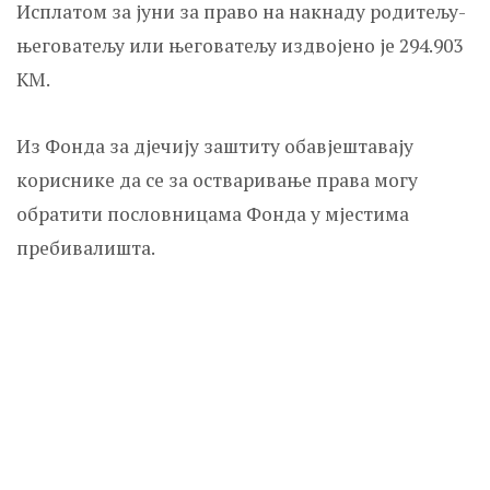
Исплатом за јуни за право на накнаду родитељу-
његоватељу или његоватељу издвојено је 294.903
КМ.
Из Фонда за дјечију заштиту обавјештавају
кориснике да се за остваривање права могу
обратити пословницама Фонда у мјестима
пребивалишта.