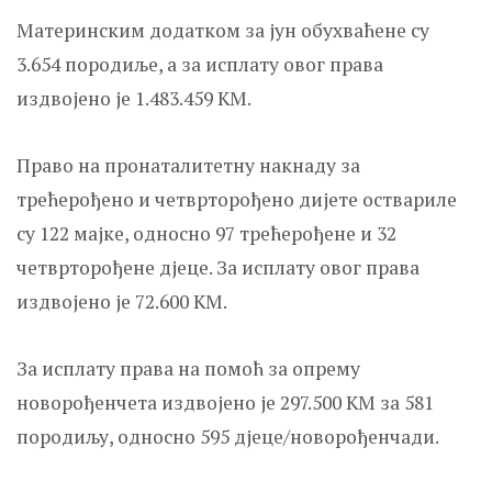
Материнским додатком за јун обухваћене су
3.654 породиље, а за исплату овог права
издвојено је 1.483.459 КМ.
Право на пронаталитетну накнаду за
трећерођено и четврторођено дијете оствариле
су 122 мајке, односно 97 трећерођене и 32
четврторођене дјеце. За исплату овог права
издвојено је 72.600 КМ.
За исплату права на помоћ за опрему
новорођенчета издвојено је 297.500 КМ за 581
породиљу, односно 595 дјеце/новорођенчади.