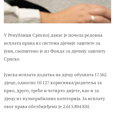
У Републици Српској данас је почела редовна
исплата права из система дјечије заштите за
јуни, саопштено је из Фонда за дјечију заштиту
Српске.
Јунска исплата додатка на дјецу обухвата 17.362
дјеце, односно 10.127 корисника/родитеља за
прво, друго, треће и четврто дијете, као и за
дјецу из вулнерабилних категорија. За исплату
овог права обезбијеђено је 2.613.804 КМ.