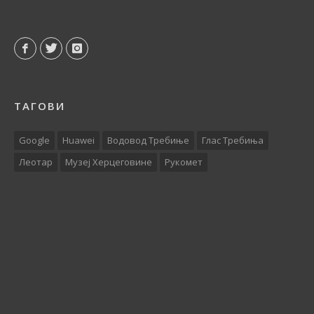
ТАГОВИ
Google
Huawei
Водовод Требиње
Глас Требиња
Леотар
Музеј Херцеговине
Рукомет