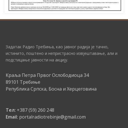
Задатак Радио Требиња, као јавног радија је тачно,
истинито, поштено и непристрасно извјештавање, али и
подстицање јавности на акцију.
Краља Петра Првог Ослободиоца 34
89101 Требиње
Република Српска, Босна и Херцеговина
Тел:
+387 (59) 260 248
Email:
portalradiotrebinje@gmail.com