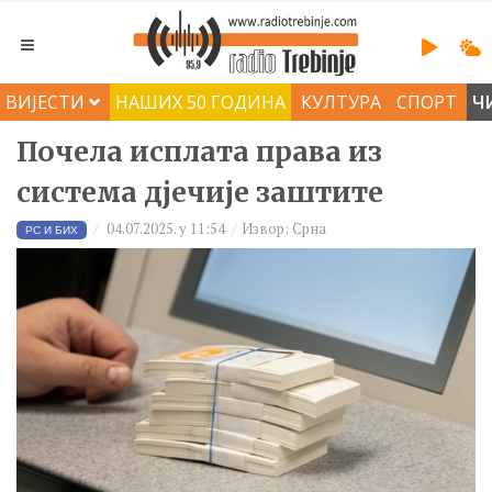
ВИЈЕСТИ
НАШИХ 50 ГОДИНА
КУЛТУРА
СПОРТ
Ч
Почела исплата права из
система дјечије заштите
04.07.2025. у 11:54
Извор: Срна
РС И БИХ