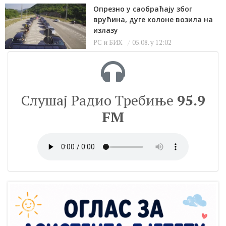
Опрезно у саобраћају због
врућина, дуге колоне возила на
излазу
РС и БИХ
05.08. у 12:02
Слушај Радио Требиње
95.9
FM